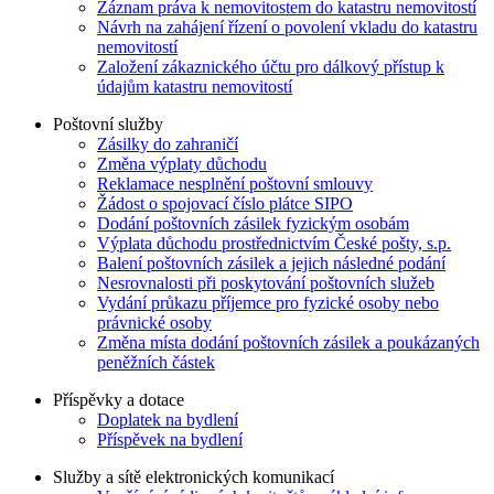
Záznam práva k nemovitostem do katastru nemovitostí
Návrh na zahájení řízení o povolení vkladu do katastru
nemovitostí
Založení zákaznického účtu pro dálkový přístup k
údajům katastru nemovitostí
Poštovní služby
Zásilky do zahraničí
Změna výplaty důchodu
Reklamace nesplnění poštovní smlouvy
Žádost o spojovací číslo plátce SIPO
Dodání poštovních zásilek fyzickým osobám
Výplata důchodu prostřednictvím České pošty, s.p.
Balení poštovních zásilek a jejich následné podání
Nesrovnalosti při poskytování poštovních služeb
Vydání průkazu příjemce pro fyzické osoby nebo
právnické osoby
Změna místa dodání poštovních zásilek a poukázaných
peněžních částek
Příspěvky a dotace
Doplatek na bydlení
Příspěvek na bydlení
Služby a sítě elektronických komunikací