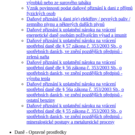
výrobků nebo ze surového tabáku
Vznik povinnosti podat daňové přiznání k dani z příjmů
fyzických osob
Daňové přiznání k dani z(e) elektřiny / pevných paliv /
zemního plynu a některých dalších plynů
Daňové přiznání k uplatnění nároku na vrácení
energetické daně osobám požívajícím výsad a imunit
Daňové přiznání k uplatnění nároku na vrácení
spotřební daně dle § 57 zákona č. 353/2003 Sb., o
spotřebních daních, ve znění pozdějších předpisů -
zelená nafta
Daňové přiznání k uplatnění nároku na vrácení
spotřební daně dle § 56 zákona č. 353/2003 Sb., o
spotřebních daních, ve znění pozdějších předpisů -
výroba tepla
Daňové přiznání k uplatnění nároku na vrácení
spotřební daně dle § 56a zákona č. 353/2003 Sb., o
spotřebních daních, ve znění pozdějších předpisů -
ostatní benziny
Daňové přiznání k uplatnění nároku na vrácení
spotřební daně dle § 55 zákona č. 353/2003 Sb., o
spotřebních daních, ve znění pozdějších předpisů -
mineralogické postupy a metalurgické procesy
Daně - Opravné prostředky