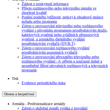
Žádost o poskytnutí informace
Příjem rozhlasového nebo televizního signálu ve
zhoršené kvalitě
Podání podnětu (stížnosti, petice) k obsahové stránce
pořadu nebo programu
Zájem o provozování televizního nebo rozhlasového
vysílání s původním programem prostřednictvím družic,
kabelových systémů nebo zvláštních přenosových
systémů, a zemského digitálního vysílání
prostřednictvím vysílačů (DVB-T)
Zájem o provozování rozhlasového vysílání
prostřednictvím pozemních vysílačů
Zájem o provozování převzatého televizního nebo
rozhlasového vysílání - tj. příjem a současné úplné a
nezměněné šíření původních rozhlasových a televizních
programů
Tisk
Evidence periodického tisku
Obrana a bezpečnost
Armáda - Profesionalizace armády
Zájem o služební poměr vojáka z povolání