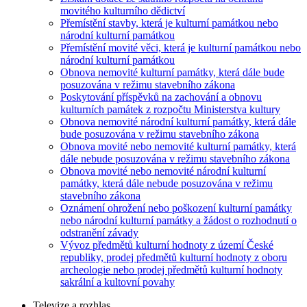
movitého kulturního dědictví
Přemístění stavby, která je kulturní památkou nebo
národní kulturní památkou
Přemístění movité věci, která je kulturní památkou nebo
národní kulturní památkou
Obnova nemovité kulturní památky, která dále bude
posuzována v režimu stavebního zákona
Poskytování příspěvků na zachování a obnovu
kulturních památek z rozpočtu Ministerstva kultury
Obnova nemovité národní kulturní památky, která dále
bude posuzována v režimu stavebního zákona
Obnova movité nebo nemovité kulturní památky, která
dále nebude posuzována v režimu stavebního zákona
Obnova movité nebo nemovité národní kulturní
památky, která dále nebude posuzována v režimu
stavebního zákona
Oznámení ohrožení nebo poškození kulturní památky
nebo národní kulturní památky a žádost o rozhodnutí o
odstranění závady
Vývoz předmětů kulturní hodnoty z území České
republiky, prodej předmětů kulturní hodnoty z oboru
archeologie nebo prodej předmětů kulturní hodnoty
sakrální a kultovní povahy
Televize a rozhlas