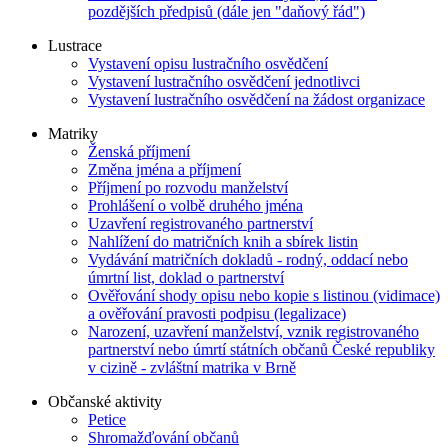
pozdějších předpisů (dále jen "daňový řád")
Lustrace
Vystavení opisu lustračního osvědčení
Vystavení lustračního osvědčení jednotlivci
Vystavení lustračního osvědčení na žádost organizace
Matriky
Ženská příjmení
Změna jména a příjmení
Příjmení po rozvodu manželství
Prohlášení o volbě druhého jména
Uzavření registrovaného partnerství
Nahlížení do matričních knih a sbírek listin
Vydávání matričních dokladů - rodný, oddací nebo
úmrtní list, doklad o partnerství
Ověřování shody opisu nebo kopie s listinou (vidimace)
a ověřování pravosti podpisu (legalizace)
Narození, uzavření manželství, vznik registrovaného
partnerství nebo úmrtí státních občanů České republiky
v cizině - zvláštní matrika v Brně
Občanské aktivity
Petice
Shromažďování občanů