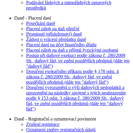
Podávání řádných a mimořádných opravných
prostředků
Daně - Placení daní
Posečkání daně
Placení záloh na daň silniční
Prominutí (příslušenství) daně
Žádost o vrácení přeplatku daně
Placení daní na účet finančního úřadu
Placení záloh na daň z příjmů fyzickými osobami
Postup při daňové exekuci podle zákona č. 280/2009
Sb., daňový řád, ve znění pozdějších předpisů (dále jen
"daňový řád")
Doručení exekučního příkazu podle § 178 odst. 4
zákona č. 280/2009 Sb., daňový řád, ve znění
pozdějších předpisů (dále jen "daňový řád")
Doručení vyrozumění o výši daňových nedoplatků a
upozornění na následky spojené s jejich neuhrazením
podle § 153 odst. 3 zákona č. 280/2009 Sb., daňový
řád, ve znění pozdějších předpisů (dále jen "daňový
řád")
Daně - Registrační a oznamovací povinnost
Zrušení registrace
Oznámení změny registračních údajů