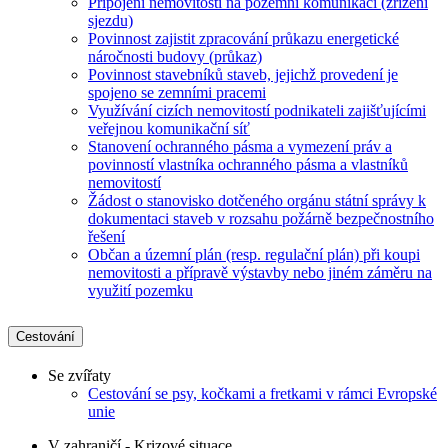
Připojení nemovitosti na pozemní komunikaci (zřízení
sjezdu)
Povinnost zajistit zpracování průkazu energetické
náročnosti budovy (průkaz)
Povinnost stavebníků staveb, jejichž provedení je
spojeno se zemními pracemi
Využívání cizích nemovitostí podnikateli zajišťujícími
veřejnou komunikační síť
Stanovení ochranného pásma a vymezení práv a
povinností vlastníka ochranného pásma a vlastníků
nemovitostí
Žádost o stanovisko dotčeného orgánu státní správy k
dokumentaci staveb v rozsahu požárně bezpečnostního
řešení
Občan a územní plán (resp. regulační plán) při koupi
nemovitosti a přípravě výstavby nebo jiném záměru na
využití pozemku
Cestování
Se zvířaty
Cestování se psy, kočkami a fretkami v rámci Evropské
unie
V zahraničí - Krizové situace