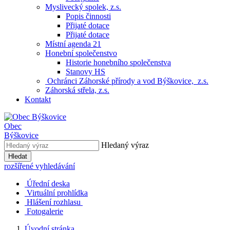
Myslivecký spolek, z.s.
Popis činnosti
Přijaté dotace
Přijaté dotace
Místní agenda 21
Honební společenstvo
Historie honebního společenstva
Stanovy HS
Ochránci Záhorské přírody a vod Býškovice, z.s.
Záhorská střela, z.s.
Kontakt
Obec
Býškovice
Hledaný výraz
Hledat
rozšířené vyhledávání
Úřední deska
Virtuální prohlídka
Hlášení rozhlasu
Fotogalerie
Úvodní stránka