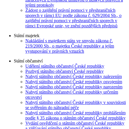
jejími protokoly
Žádost o zajištění právní pomoci v přeshraničních
sporech v rámci EU podle zákona č. 629/2004 Sb., o
zajištění právní pomoci v přeshraničních sporech v
rámci Evropské unie, ve znění pozdějších předpisů
Státní majetek
Nakládání s majetkem státu ve smyslu zákona č.
219/2000 Sb., o majetku České republiky a jejím
vystupování v právních vztazích
Státní občanství
Udělení státního občanství České republiky
Pozbytí státního občanství České republiky
Nabytí státního občanství České republiky nalezením
Nabytí státního občanství České republiky osvojením
Nabytí státního občanství České republiky narozením
Nabytí státního občanství České republiky určením
otcovství
Nabytí státního občanství České republiky v souvislosti
se svěřením do náhradní péče
Nabytí státního občanství České republiky prohlášením
podle § 35 zákona o státním občanství České republiky
Vydání osvědčení o státním občanství České republiky
a zjišťování státního občanství České republiky