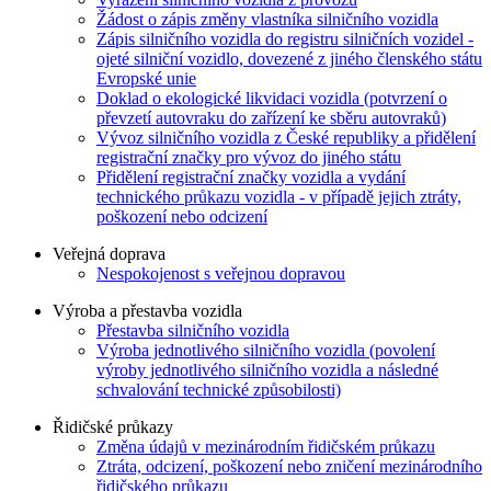
Žádost o zápis změny vlastníka silničního vozidla
Zápis silničního vozidla do registru silničních vozidel -
ojeté silniční vozidlo, dovezené z jiného členského státu
Evropské unie
Doklad o ekologické likvidaci vozidla (potvrzení o
převzetí autovraku do zařízení ke sběru autovraků)
Vývoz silničního vozidla z České republiky a přidělení
registrační značky pro vývoz do jiného státu
Přidělení registrační značky vozidla a vydání
technického průkazu vozidla - v případě jejich ztráty,
poškození nebo odcizení
Veřejná doprava
Nespokojenost s veřejnou dopravou
Výroba a přestavba vozidla
Přestavba silničního vozidla
Výroba jednotlivého silničního vozidla (povolení
výroby jednotlivého silničního vozidla a následné
schvalování technické způsobilosti)
Řidičské průkazy
Změna údajů v mezinárodním řidičském průkazu
Ztráta, odcizení, poškození nebo zničení mezinárodního
řidičského průkazu