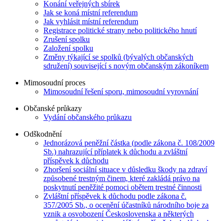
Konání veřejných sbírek
Jak se koná místní referendum
Jak vyhlásit místní referendum
Registrace politické strany nebo politického hnutí
Zrušení spolku
Založení spolku
Změny týkající se spolků (bývalých občanských
sdružení) související s novým občanským zákoníkem
Mimosoudní proces
Mimosoudní řešení sporu, mimosoudní vyrovnání
Občanské průkazy
Vydání občanského průkazu
Odškodnění
Jednorázová peněžní částka (podle zákona č. 108/2009
Sb.) nahrazující příplatek k důchodu a zvláštní
příspěvek k důchodu
Zhoršení sociální situace v důsledku škody na zdraví
způsobené trestným činem, které zakládá právo na
poskytnutí peněžité pomoci obětem trestné činnosti
Zvláštní příspěvek k důchodu podle zákona č.
357/2005 Sb., o ocenění účastníků národního boje za
vznik a osvobození Československa a některých