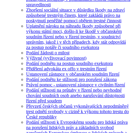
spravedlnosti
Zhoršení sociální situace v důsledku škody na zdraví
způsobené trestným činem, které zakládá právo na
poskytnutí peněžité pomoci obětem trestné činnosti
Uplatnění nároku na náhradu škody způsobené při
výkonu státní moci, došlo-li ke škodě v občanském
soudním řízení nebo v řízení trestním, v soudnictví
správním, jakož i v těch případech, kdy stát odpovídá
za postup notáře či soudního exekutora
Podání žádosti o milost
Výživné (vyživovací povinnost)
Podání podnětu na postup soudního exekutora
Přidělení advokáta ex offo v trestním řízení
Ustanovení zástupce v občanském soudním řízení
Podání podnětu ke stížnosti pro porušení zákona
Právní pomoc - ustanovení zástupce v civilním řízení
Podání stížnosti na průtahy v řízení nebo nevhodné
chování soudních osob anebo narušování důstojnosti
řízení před soudem
Převzetí českých občanů vykonávajících nepodmíněný
trest odnětí svobody v cizině k výkonu tohoto trestu do
České republiky
Podání stížnosti k Evropskému soudu pro lidská práva
na porušení lidských práv a základních svobod
zaručených Evropskou úmluvou o lidských právech a