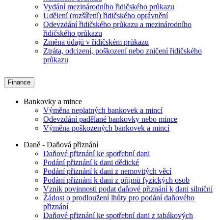
Vydání mezinárodního řidičského průkazu
Udělení (rozšíření) řidičského oprávnění
Odevzdání řidičského průkazu a mezinárodního
řidičského průkazu
Změna údajů v řidičském průkazu
Ztráta, odcizení, poškození nebo zničení řidičského
průkazu
Finance
Bankovky a mince
Výměna neplatných bankovek a mincí
Odevzdání padělané bankovky nebo mince
Výměna poškozených bankovek a mincí
Daně - Daňová přiznání
Daňové přiznání ke spotřební dani
Podání přiznání k dani dědické
Podání přiznání k dani z nemovitých věcí
Podání přiznání k dani z příjmů fyzických osob
Vznik povinnosti podat daňové přiznání k dani silniční
Žádost o prodloužení lhůty pro podání daňového
přiznání
Daňové přiznání ke spotřební dani z tabákových