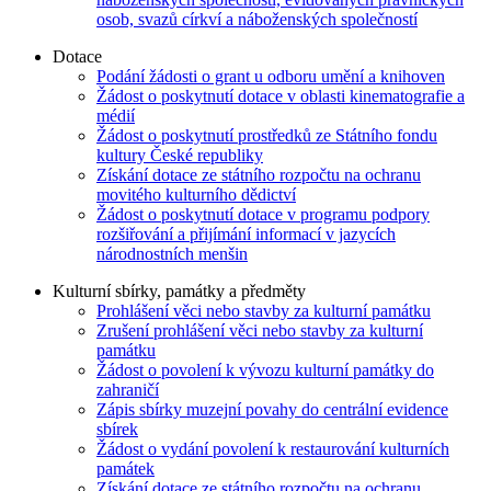
osob, svazů církví a náboženských společností
Dotace
Podání žádosti o grant u odboru umění a knihoven
Žádost o poskytnutí dotace v oblasti kinematografie a
médií
Žádost o poskytnutí prostředků ze Státního fondu
kultury České republiky
Získání dotace ze státního rozpočtu na ochranu
movitého kulturního dědictví
Žádost o poskytnutí dotace v programu podpory
rozšiřování a přijímání informací v jazycích
národnostních menšin
Kulturní sbírky, památky a předměty
Prohlášení věci nebo stavby za kulturní památku
Zrušení prohlášení věci nebo stavby za kulturní
památku
Žádost o povolení k vývozu kulturní památky do
zahraničí
Zápis sbírky muzejní povahy do centrální evidence
sbírek
Žádost o vydání povolení k restaurování kulturních
památek
Získání dotace ze státního rozpočtu na ochranu