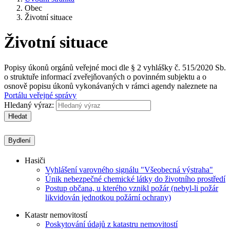
Obec
Životní situace
Životní situace
Popisy úkonů orgánů veřejné moci dle § 2 vyhlášky č. 515/2020 Sb.
o struktuře informací zveřejňovaných o povinném subjektu a o
osnově popisu úkonů vykonávaných v rámci agendy naleznete na
Portálu veřejné správy
Hledaný výraz:
Hledat
Bydlení
Hasiči
Vyhlášení varovného signálu "Všeobecná výstraha"
Únik nebezpečné chemické látky do životního prostředí
Postup občana, u kterého vznikl požár (nebyl-li požár
likvidován jednotkou požární ochrany)
Katastr nemovitostí
Poskytování údajů z katastru nemovitostí