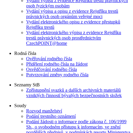
Vydání výpisu z evidence Rejstříku trestů právnických
osob fyzickým osobám
Vydání výpisu a opisu z evidence Rejstříku trestů
právnických osob orgánům veřejné moci
Vydání elektronického opisu z evidence přestupků
Rejstříku trestů
Vydání elektronického výpisu z evidence Rejstříku
trestů právnických osob prostřednictvím
CzechPOINT@home
Rodná čísla
Ověřování rodného čísla
Přidělení rodného čísla na žádost
Osvědčování rodného čísla
Potvrzování změny rodného čísla
Seznamy StB
Zpřístupnění svazků a dalších archivních materiálů
vzniklých činností bývalých bezpečnostních složek
Soudy
Rozvod manželství
Podání trestního oznámení
Podání žádosti o informace podle zákona č. 106/1999
Sb., o svobodném přístupu k informacím, ve znění
pozdějších předpisů, v podmínkách resortu Ministerstva