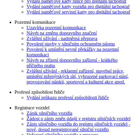
Vydání paměťové karty řidiče pro digitální tachograf
Vydání paměťové karty vozidla pro digitální tachograf
Vydání paměťové servisní karty pro digitální tachograf
Pozemní komunikace
Uzavírka pozemní komunikace
Návrh na změnu dopravního značení
Zvláštní užívání - nadměrná přeprava
Povolení stavby v silničním ochranném pásmu
Povolení k umístění pevné překážky na pozemní
komunikaci
Návrh na zřízení dopravního zařízení - krátkého
příčného prahu
Zvláštní užívání - reklamní zařízení, stavební práce,
umístění inženýrských sítí, vyhrazené parkovací stání,
provozování stánků, sportovní a kulturní akce apod.
Profesní způsobilost řidiče
Vydání průkazu profesní způsobilosti řidiče
Registrace vozidel
Zánik silničního vozidla
Žádost o zápis změn údajů v registru silničních vozidel
Zápis silničního vozidla do registru silničních vozidel -
nové, dosud neregistrované silniční vozidlo
Vyřazení silničního vozidla z provozu