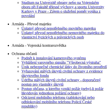
Studium na Univerzitě obrany nebo na Vojenském
oboru při Fakultě tělesné výchovy a sportu Univerzity
Karlovy v Praze - Zájem o služební poměr vojáka z
povolání
Armáda - Převod majetku
Úplatný převod nepotřebného movitého majetku
Úplatný převod nepotřebného nemovitého majetku do
vlastnictví fyzických a právnických osob
Armáda - Vojenská kontrarozvědka
Ochrana občanů
Podnět k instalování kamerového systému
Vyhlášení varovného signálu "Všeobecná výstraha"
Únik nebezpečné chemické látky do životního prostředí
Vyřazování stálých úkrytů civilní ochrany z evidence
úkrytového fondu
Údržba stálých úkrytů civilní ochrany - doporučený
postup pro vlastníky úkrytů
Postup občana, u kterého vznikl požár (nebyl-li požár
likvidován jednotkou požární ochrany)
Odcizení mobilního telefonu (zablokování nebo
odblokování mobilního telefonu Policií České
republiky)