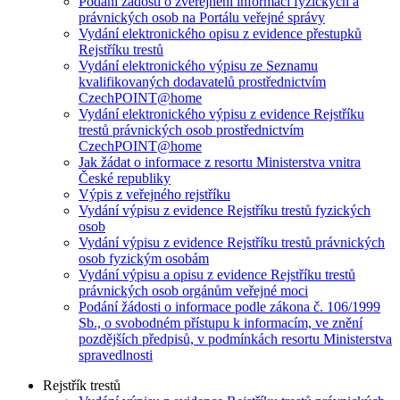
Podání žádosti o zveřejnění informací fyzických a
právnických osob na Portálu veřejné správy
Vydání elektronického opisu z evidence přestupků
Rejstříku trestů
Vydání elektronického výpisu ze Seznamu
kvalifikovaných dodavatelů prostřednictvím
CzechPOINT@home
Vydání elektronického výpisu z evidence Rejstříku
trestů právnických osob prostřednictvím
CzechPOINT@home
Jak žádat o informace z resortu Ministerstva vnitra
České republiky
Výpis z veřejného rejstříku
Vydání výpisu z evidence Rejstříku trestů fyzických
osob
Vydání výpisu z evidence Rejstříku trestů právnických
osob fyzickým osobám
Vydání výpisu a opisu z evidence Rejstříku trestů
právnických osob orgánům veřejné moci
Podání žádosti o informace podle zákona č. 106/1999
Sb., o svobodném přístupu k informacím, ve znění
pozdějších předpisů, v podmínkách resortu Ministerstva
spravedlnosti
Rejstřík trestů