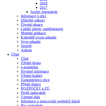
2018
2017
Archiv fotogalerie
Informace o obci
Důležité odkazy
Životní situace
Lidské zdroje, zaměstnanost
Mobilní aplikace
Kalendář svozu odpadu
Svoz odpadu
Senioři
Anketa
Úřad
Úřad
Úřední deska
e-podatelna
Povinné informace
Úřední hodiny
Zastupitelstvo obce
Přijaté dotace
ROZPOČET a ZÚ
Profil zadavatele
Územní plán
Informace o zpracování osobních údajů
Pro zastupitele