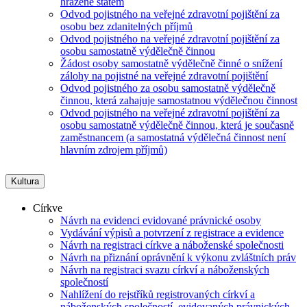
hrazené státem
Odvod pojistného na veřejné zdravotní pojištění za
osobu bez zdanitelných příjmů
Odvod pojistného na veřejné zdravotní pojištění za
osobu samostatně výdělečně činnou
Žádost osoby samostatně výdělečně činné o snížení
zálohy na pojistné na veřejné zdravotní pojištění
Odvod pojistného za osobu samostatně výdělečně
činnou, která zahajuje samostatnou výdělečnou činnost
Odvod pojistného na veřejné zdravotní pojištění za
osobu samostatně výdělečně činnou, která je současně
zaměstnancem (a samostatná výdělečná činnost není
hlavním zdrojem příjmů)
Kultura
Církve
Návrh na evidenci evidované právnické osoby
Vydávání výpisů a potvrzení z registrace a evidence
Návrh na registraci církve a náboženské společnosti
Návrh na přiznání oprávnění k výkonu zvláštních práv
Návrh na registraci svazu církví a náboženských
společností
Nahlížení do rejstříků registrovaných církví a
náboženských společností, evidovaných právnických