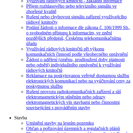
Využívání rádiových kmitočtů - základní informace
Příjem rozhlasového nebo televizního signálu ve
zhoršené kvalitě
Rušení nebo chybovost signálu zařízení využívajícího
rádiové kmitočty
Podání žádosti o informace dle zákona č. 106/1999 Sb.,
o svobodném přístupu k informacím, ve znění
pozdějších předpisů, Českému telekomunikačnímu
úřadu
Využívání rádiových kmitočtů při výkonu
komunikačních činností podle všeobecného oprávnění
Žádost o udělení (změnu, prodloužení doby platnosti
nebo odnětí) individuálního oprávnění k využívání
rádiových kmitočtů
Reklamace na poskytovanou veřejně dostupnou službu
elektronických komunikací nebo na vyúčtování ceny za
poskytnutou službu
Rušení provozu radiokomunikačních zařízení a sítí
elektromagnetickým stíněním nebo odrazy
elektromagnetických vln stavbami nebo činnostmi
souvisejícími s prováděním stavby
Stavba
Umístění stavby na lesním pozemku
Občan a pořizování územních a regulačních plánů