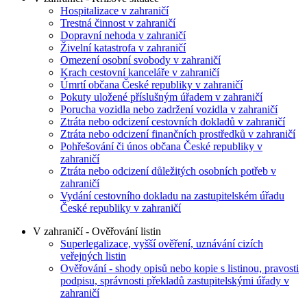
Hospitalizace v zahraničí
Trestná činnost v zahraničí
Dopravní nehoda v zahraničí
Živelní katastrofa v zahraničí
Omezení osobní svobody v zahraničí
Krach cestovní kanceláře v zahraničí
Úmrtí občana České republiky v zahraničí
Pokuty uložené příslušným úřadem v zahraničí
Porucha vozidla nebo zadržení vozidla v zahraničí
Ztráta nebo odcizení cestovních dokladů v zahraničí
Ztráta nebo odcizení finančních prostředků v zahraničí
Pohřešování či únos občana České republiky v
zahraničí
Ztráta nebo odcizení důležitých osobních potřeb v
zahraničí
Vydání cestovního dokladu na zastupitelském úřadu
České republiky v zahraničí
V zahraničí - Ověřování listin
Superlegalizace, vyšší ověření, uznávání cizích
veřejných listin
Ověřování - shody opisů nebo kopie s listinou, pravosti
podpisu, správnosti překladů zastupitelskými úřady v
zahraničí