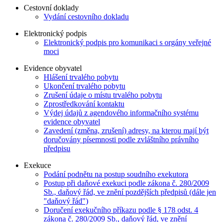
Cestovní doklady
Vydání cestovního dokladu
Elektronický podpis
Elektronický podpis pro komunikaci s orgány veřejné
moci
Evidence obyvatel
Hlášení trvalého pobytu
Ukončení trvalého pobytu
Zrušení údaje o místu trvalého pobytu
Zprostředkování kontaktu
Výdej údajů z agendového informačního systému
evidence obyvatel
Zavedení (změna, zrušení) adresy, na kterou mají být
doručovány písemnosti podle zvláštního právního
předpisu
Exekuce
Podání podnětu na postup soudního exekutora
Postup při daňové exekuci podle zákona č. 280/2009
Sb., daňový řád, ve znění pozdějších předpisů (dále jen
"daňový řád")
Doručení exekučního příkazu podle § 178 odst. 4
zákona č. 280/2009 Sb., daňový řád, ve znění