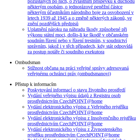
pozůstalých po nich, o zvláštním příspěvku k důchodu
některým osobám, o jednorázové peněžní částce
některým účastníkům národního boje za osvobození v
letech 1939 až 1945 a o změně některých zákonů, ve
znění pozdějších předpisů
Uplatnění nároku na náhradu škody způsobené při
výkonu státní moci, došlo-li ke škodě v občanském
soudním řízení nebo v řízení trestním, v soudnictví
správním, jakož i v těch případech, kdy stát odpovídá
za postup notáře či soudního exekutora
Ombudsman
Stížnost občana na práci veřejné správy adresovaná
veřejnému ochránci práv (ombudsmanovi)
Přístup k informacím
Poskytování informací o stavu životního prostředí
Vydání veřejného výpisu údajů z Registru osob
prostřednictvím CzechPOINT@home
Vydání elektronického výpisu z Veřejného rejstříku
prostřednictvím CzechPOINT@home
Vydání elektronického výpisu z Insolvenčního rejstříku
prostřednictvím CzechPOINT@home
Vydání elektronického výpisu z Živnostenského
rejstříku prostřednictvím CzechPOINT@home