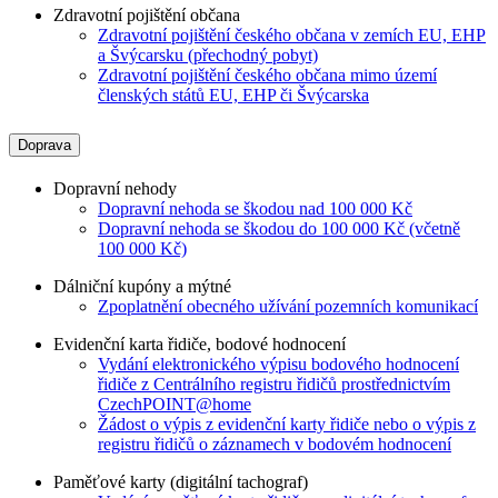
Zdravotní pojištění občana
Zdravotní pojištění českého občana v zemích EU, EHP
a Švýcarsku (přechodný pobyt)
Zdravotní pojištění českého občana mimo území
členských států EU, EHP či Švýcarska
Doprava
Dopravní nehody
Dopravní nehoda se škodou nad 100 000 Kč
Dopravní nehoda se škodou do 100 000 Kč (včetně
100 000 Kč)
Dálniční kupóny a mýtné
Zpoplatnění obecného užívání pozemních komunikací
Evidenční karta řidiče, bodové hodnocení
Vydání elektronického výpisu bodového hodnocení
řidiče z Centrálního registru řidičů prostřednictvím
CzechPOINT@home
Žádost o výpis z evidenční karty řidiče nebo o výpis z
registru řidičů o záznamech v bodovém hodnocení
Paměťové karty (digitální tachograf)