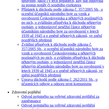
správním, jakož i v těch případech, kdy stát odpovídá
za postup notáře či soudního exekutora
Příplatek k důchodu podle zákona č. 357/2005 Sb., o
ocenění účastníků národního boje za vznik a
osvobození Československa a některých pozůstalých
po nich, o zvláštním příspěvku k důchodu některým
osobám, o jednorázové peněžní částce některým
účastníkům národního boje za osvobození v letech
1939 až 1945 a o změně některých zákonů, ve znění
pozdějších předpisů
Zvláštní příspěvek k důchodu podle zákona č.
357/2005 Sb., o ocenění účastníků národního boje za
vznik a osvobození Československa a některých
pozůstalých po nich, o zvláštním příspěvku k důchodu
některým osobám, o jednorázové peněžní částce
některým účastníkům národního boje za osvobození v
letech 1939 až 1945 a o změně některých zákonů, ve
znění pozdějších předpisů
Úprava důchodů podle zákona č. 262/2011 Sb., o
účastnících odboje a odporu proti komunismu
Zdravotní pojištění
Odvod pojistného na veřejné zdravotní pojištění za
zaměstnance
Odvod pojistného na veřejné zdravotní pojištění