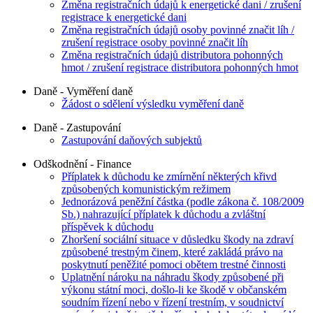
Změna registračních údajů k energetické dani / zrušení
registrace k energetické dani
Změna registračních údajů osoby povinné značit líh /
zrušení registrace osoby povinné značit líh
Změna registračních údajů distributora pohonných
hmot / zrušení registrace distributora pohonných hmot
Daně - Vyměření daně
Žádost o sdělení výsledku vyměření daně
Daně - Zastupování
Zastupování daňových subjektů
Odškodnění - Finance
Příplatek k důchodu ke zmírnění některých křivd
způsobených komunistickým režimem
Jednorázová peněžní částka (podle zákona č. 108/2009
Sb.) nahrazující příplatek k důchodu a zvláštní
příspěvek k důchodu
Zhoršení sociální situace v důsledku škody na zdraví
způsobené trestným činem, které zakládá právo na
poskytnutí peněžité pomoci obětem trestné činnosti
Uplatnění nároku na náhradu škody způsobené při
výkonu státní moci, došlo-li ke škodě v občanském
soudním řízení nebo v řízení trestním, v soudnictví