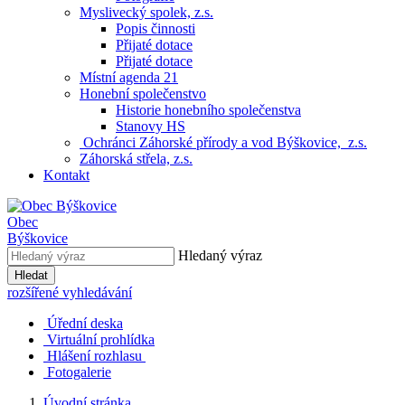
Myslivecký spolek, z.s.
Popis činnosti
Přijaté dotace
Přijaté dotace
Místní agenda 21
Honební společenstvo
Historie honebního společenstva
Stanovy HS
Ochránci Záhorské přírody a vod Býškovice, z.s.
Záhorská střela, z.s.
Kontakt
Obec
Býškovice
Hledaný výraz
Hledat
rozšířené vyhledávání
Úřední deska
Virtuální prohlídka
Hlášení rozhlasu
Fotogalerie
Úvodní stránka