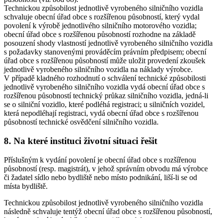
Technickou způsobilost jednotlivě vyrobeného silničního vozidla
schvaluje obecní úřad obce s rozšířenou působností, který vydal
povolení k výrobě jednotlivého silničního motorového vozidla;
obecní úřad obce s rozšířenou působností rozhodne na základě
posouzení shody vlastností jednotlivě vyrobeného silničního vozidla
s požadavky stanovenými prováděcím právním předpisem; obecní
úřad obce s rozšířenou působností může uložit provedení zkoušek
jednotlivě vyrobeného silničního vozidla na náklady výrobce.
V případě kladného rozhodnutí o schválení technické způsobilosti
jednotlivě vyrobeného silničního vozidla vydá obecní úřad obce s
rozšířenou působností technický průkaz silničního vozidla, jedná-li
se o silniční vozidlo, které podléhá registraci; u silničních vozidel,
která nepodléhají registraci, vydá obecní úřad obce s rozšířenou
působností technické osvědčení silničního vozidla.
8. Na které instituci životní situaci řešit
Příslušným k vydání povolení je obecní úřad obce s rozšířenou
působností (resp. magistrát), v jehož správním obvodu má výrobce
či žadatel sídlo nebo bydliště nebo místo podnikání, liší-li se od
místa bydliště.
Technickou způsobilost jednotlivě vyrobeného silničního vozidla
následně schvaluje tentýž obecní úřad obce s rozšířenou působností,