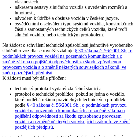
vlastnostech,
nákresem sestavy silničního vozidla s uvedením rozměrů a
hmotností,
návodem k údržbě a obsluze vozidla v českém jazyce,
osvědčeními o schválení typu systémů vozidla, konstrukčních
částí a samostatných technických celků vozidla, které tvoří
silniční vozidlo, nebo technickým protokolem.
Na žádost o schválení technické způsobilosti jednotlivě vyrobeného
silničního vozidla se rovněž vztahuje
§ 30 zákona č. 56/2001 Sb., o
podmínkách provozu vozidel na pozemních komunikacích a o
změně zákona o pojištění odpovědnosti za škodu způsobenou
provozem vozidla a o změně některých souvisejících zákonů, ve
znění pozdějších předpisů
.
K žádosti musí být dále přiložen:
technický protokol vydaný zkušební stanicí a
protokol o technické prohlídce, pokud se jedná o vozidlo,
které podléhá režimu pravidelných technických prohlídek
podle
§ 40 zákona č. 56/2001 Sb., o podmínkách provozu
vozidel na pozemních komunikacích a o změně zákona o
pojištění odpovědnosti za škodu způsobenou provozem
vozidla a o změně některých souvisejících zákonů, ve znění
pozdějších předpisů
.