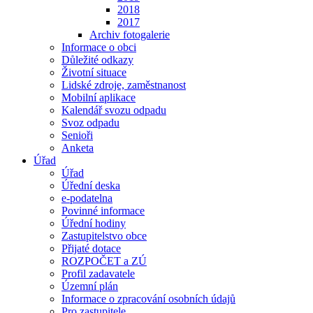
2018
2017
Archiv fotogalerie
Informace o obci
Důležité odkazy
Životní situace
Lidské zdroje, zaměstnanost
Mobilní aplikace
Kalendář svozu odpadu
Svoz odpadu
Senioři
Anketa
Úřad
Úřad
Úřední deska
e-podatelna
Povinné informace
Úřední hodiny
Zastupitelstvo obce
Přijaté dotace
ROZPOČET a ZÚ
Profil zadavatele
Územní plán
Informace o zpracování osobních údajů
Pro zastupitele