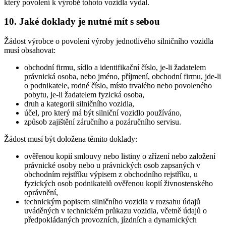
který povolení k výrobě tohoto vozidla vydal.
10. Jaké doklady je nutné mít s sebou
Žádost výrobce o povolení výroby jednotlivého silničního vozidla
musí obsahovat:
obchodní firmu, sídlo a identifikační číslo, je-li žadatelem
právnická osoba, nebo jméno, příjmení, obchodní firmu, jde-li
o podnikatele, rodné číslo, místo trvalého nebo povoleného
pobytu, je-li žadatelem fyzická osoba,
druh a kategorii silničního vozidla,
účel, pro který má být silniční vozidlo používáno,
způsob zajištění záručního a pozáručního servisu.
Žádost musí být doložena těmito doklady:
ověřenou kopií smlouvy nebo listiny o zřízení nebo založení
právnické osoby nebo u právnických osob zapsaných v
obchodním rejstříku výpisem z obchodního rejstříku, u
fyzických osob podnikatelů ověřenou kopií živnostenského
oprávnění,
technickým popisem silničního vozidla v rozsahu údajů
uváděných v technickém průkazu vozidla, včetně údajů o
předpokládaných provozních, jízdních a dynamických