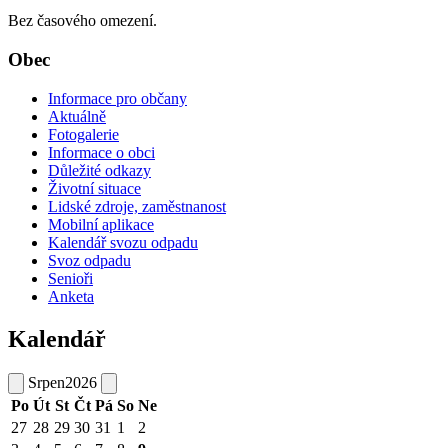
Bez časového omezení.
Obec
Informace pro občany
Aktuálně
Fotogalerie
Informace o obci
Důležité odkazy
Životní situace
Lidské zdroje, zaměstnanost
Mobilní aplikace
Kalendář svozu odpadu
Svoz odpadu
Senioři
Anketa
Kalendář
Srpen
2026
Po
Út
St
Čt
Pá
So
Ne
27
28
29
30
31
1
2