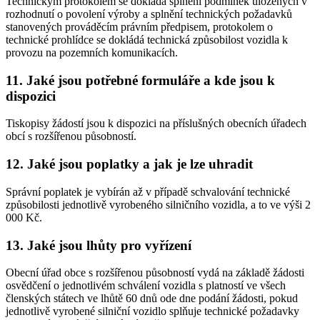
Technickým protokolem se dokládá splnění podmínek uložených v
rozhodnutí o povolení výroby a splnění technických požadavků
stanovených prováděcím právním předpisem, protokolem o
technické prohlídce se dokládá technická způsobilost vozidla k
provozu na pozemních komunikacích.
11. Jaké jsou potřebné formuláře a kde jsou k
dispozici
Tiskopisy žádostí jsou k dispozici na příslušných obecních úřadech
obcí s rozšířenou působností.
12. Jaké jsou poplatky a jak je lze uhradit
Správní poplatek je vybírán až v případě schvalování technické
způsobilosti jednotlivě vyrobeného silničního vozidla, a to ve výši 2
000 Kč.
13. Jaké jsou lhůty pro vyřízení
Obecní úřad obce s rozšířenou působností vydá na základě žádosti
osvědčení o jednotlivém schválení vozidla s platností ve všech
členských státech ve lhůtě 60 dnů ode dne podání žádosti, pokud
jednotlivě vyrobené silniční vozidlo splňuje technické požadavky