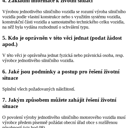
4. Základní informace k životní situaci
Výrobou jednotlivého silničního vozidla se rozumí výroba silničního
vozidla podle vlastní konstrukce nebo s využitím systému vozidla,
konstrukční části vozidla a samostatného technického celku vozidla,
na něž byla vydána rozhodnutí o schválení typu.
5. Kdo je oprávněn v této věci jednat (podat žádost
apod.)
V této věci je oprávněna jednat fyzická nebo právnická osoba, resp.
výrobce jednotlivého silničního vozidla.
6. Jaké jsou podmínky a postup pro řešení životní
situace
Splnění všech požadovaných náležitostí.
7. Jakým způsobem můžete zahájit řešení životní
situace
O povolení výroby jednotlivého silničního motorového vozidla musí
výrobce předem písemně požádat obecní úřad obce s rozšířenou
působností (viz bod 08).