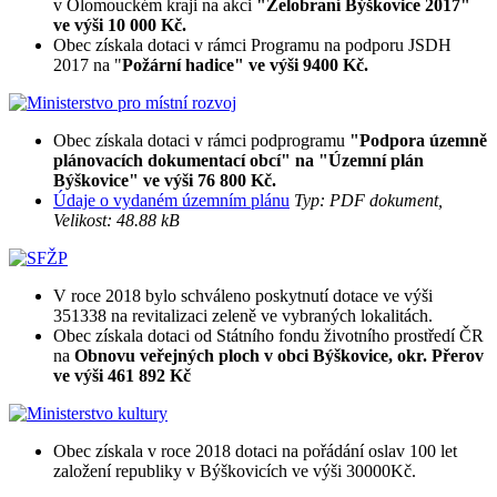
v Olomouckém kraji na akci
"Zelobraní Býškovice 2017"
ve výši 10 000 Kč.
Obec získala dotaci v rámci Programu na podporu JSDH
2017 na "
Požární hadice" ve výši 9400 Kč.
Obec získala dotaci v rámci podprogramu
"Podpora územně
plánovacích dokumentací obcí" na "Územní plán
Býškovice" ve výši 76 800 Kč.
Údaje o vydaném územním plánu
Typ: PDF dokument,
Velikost: 48.88 kB
V roce 2018 bylo schváleno poskytnutí dotace ve výši
351338 na revitalizaci zeleně ve vybraných lokalitách.
Obec získala dotaci od Státního fondu životního prostředí ČR
na
Obnovu veřejných ploch v obci Býškovice, okr. Přerov
ve výši 461 892 Kč
Obec získala v roce 2018 dotaci na pořádání oslav 100 let
založení republiky v Býškovicích ve výši 30000Kč.