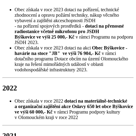
Obec získala v roce 2023 dotaci na pořízení, technické
zhodnocení a opravu požární techniky, nákup věcného
vybavení a zajištěni akceschopnosti JSDH
- na pořízení spojových prostředků -
dotaci na přenosné
radiostanice včetně mikrofonu pro JSDH
Býškovice ve výši 25 000,- Kč
v rámci Programu na podporu
JSDH 2023.
Obec získala v roce 2023 dotaci na akci
Obec Býškovice -
havárie na stoce "JB" ve výši 76 904,- Kč
v rámci
dotačního programu Dotace obcím na území Olomouckého
kraje na řešení mimořádných událostí v oblasti
vodohospodářské infrastruktury 2023.
2022
Obec získala v roce 2022
dotaci na materiálně-technické
a organizační zajištění akce Oslavy 650 let obce Býškovice
ve výši 60 000,- Kč
v rámci Programu podpory kultury
v Olomouckém kraji v roce 2022
2021