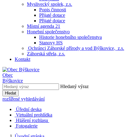
Myslivecký spolek, z.s.
Popis činnosti
Přijaté dotace
Přijaté dotace
Místní agenda 21
Honební společenstvo
Historie honebního společenstva
Stanovy HS
Ochránci Záhorské přírody a vod Býškovice, z.s.
Záhorská střela, z.s.
Kontakt
Obec
Býškovice
Hledaný výraz
Hledat
rozšířené vyhledávání
Úřední deska
Virtuální prohlídka
Hlášení rozhlasu
Fotogalerie
Úvodní stránka