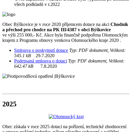
všech podkladů v r.2022
Obec Býškovice je v roce 2020 příjemcem dotace na akci
Chodník
a přechod pro chodce na PK III/4387 v obci Býškovice
ve výši 255 000,- Kč. Akce byla finančně podpořena Olomouckým
krajem z Programu obnovy venkova Olomouckého kraje 2020 .
Smlouva o poskytnutí dotace
Typ: PDF dokument, Velikost:
545.1 kB
29.7.2020
Podepsaná smlouva o dotaci
Typ: PDF dokument, Velikost:
642.47 kB
7.8.2020
2025
Obec získala v roce 2025 dotaci na pořízení, technické zhodnocení
a opravu požární techniky, nákup věcného vybavení a zajištěni