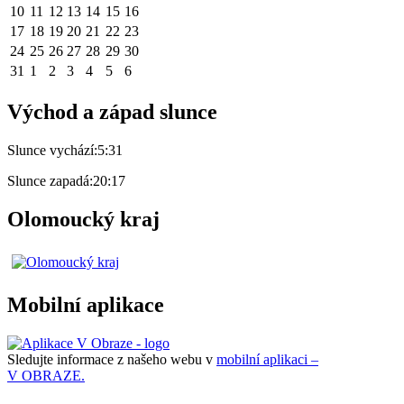
10
11
12
13
14
15
16
17
18
19
20
21
22
23
24
25
26
27
28
29
30
31
1
2
3
4
5
6
Východ a západ slunce
Slunce vychází:
5:31
Slunce zapadá:
20:17
Olomoucký kraj
Mobilní aplikace
Sledujte informace z našeho webu v
mobilní aplikaci –
V OBRAZE.