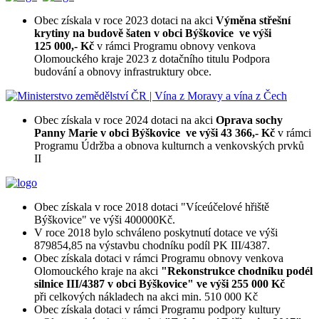
Obec získala v roce 2023 dotaci na akci
Výměna střešní
krytiny na budově šaten v obci Býškovice ve výši
125 000,- Kč
v rámci Programu obnovy venkova
Olomouckého kraje 2023 z dotačního titulu Podpora
budování a obnovy infrastruktury obce.
Obec získala v roce 2024 dotaci na akci
Oprava sochy
Panny Marie v obci Býškovice ve výši 43 366,- Kč
v rámci
Programu Údržba a obnova kulturnch a venkovských prvků
II
Obec získala v roce 2018 dotaci "Víceúčelové hřiště
Býškovice" ve výši 400000Kč.
V roce 2018 bylo schváleno poskytnutí dotace ve výši
879854,85 na výstavbu chodníku podíl PK III/4387.
Obec získala dotaci v rámci Programu obnovy venkova
Olomouckého kraje na akci
"Rekonstrukce chodníku podél
silnice III/4387 v obci Býškovice" ve výši 255 000 Kč
při celkových nákladech na akci min. 510 000 Kč
Obec získala dotaci v rámci Programu podpory kultury