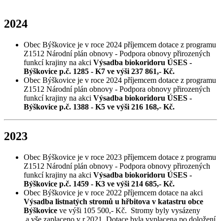
2024
Obec Býškovice je v roce 2024 příjemcem dotace z programu
Z1512 Národní plán obnovy - Podpora obnovy přirozených
funkcí krajiny na akci
Výsadba biokoridoru ÚSES -
Býškovice p.č. 1285 - K7 ve výši 237 861,- Kč.
Obec Býškovice je v roce 2024 příjemcem dotace z programu
Z1512 Národní plán obnovy - Podpora obnovy přirozených
funkcí krajiny na akci
Výsadba biokoridoru ÚSES -
Býškovice p.č. 1388 - K5 ve výši 216 168,- Kč.
2023
Obec Býškovice je v roce 2023 příjemcem dotace z programu
Z1512 Národní plán obnovy - Podpora obnovy přirozených
funkcí krajiny na akci
Výsadba biokoridoru ÚSES -
Býškovice p.č. 1459 - K3 ve výši 214 685,- Kč.
Obec Býškovice je v roce 2022 příjemcem dotace na akci
Výsadba listnatých stromů u hřbitova v katastru obce
Býškovice
ve výši 105 500,- Kč. Stromy byly vysázeny
a vše zaplaceno v r.2021. Dotace byla vyplacena po doložení