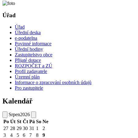
Úřad
Úřad
Úřední deska
e-podatelna
Povinné informace
Úřední hodiny
Zastupitelstvo obce
Přijaté dotace
ROZPOČET a ZÚ
Profil zadavatele
Územní plán
Informace o zpracování osobních údajů
Pro zastupitele
Kalendář
Srpen
2026
Po
Út
St
Čt
Pá
So
Ne
27
28
29
30
31
1
2
3
4
5
6
7
8
9