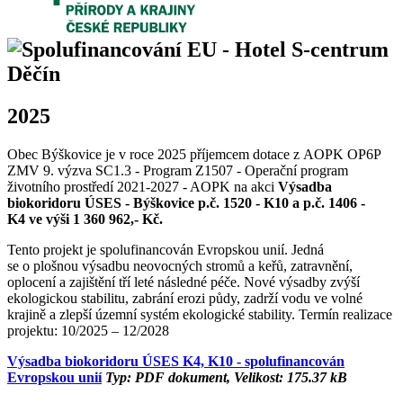
2025
Obec Býškovice je v roce 2025 příjemcem dotace z AOPK OP6P
ZMV 9. výzva SC1.3 - Program Z1507 - Operační program
životního prostředí 2021-2027 - AOPK na akci
Výsadba
biokoridoru ÚSES - Býškovice p.č. 1520 - K10 a p.č. 1406 -
K4 ve výši 1 360 962,- Kč.
Tento projekt je spolufinancován Evropskou unií. Jedná
se o plošnou výsadbu neovocných stromů a keřů, zatravnění,
oplocení a zajištění tří leté následné péče. Nové výsadby zvýší
ekologickou stabilitu, zabrání erozi půdy, zadrží vodu ve volné
krajině a zlepší územní systém ekologické stability. Termín realizace
projektu: 10/2025 – 12/2028
Výsadba biokoridoru ÚSES K4, K10 - spolufinancován
Evropskou unií
Typ: PDF dokument, Velikost: 175.37 kB