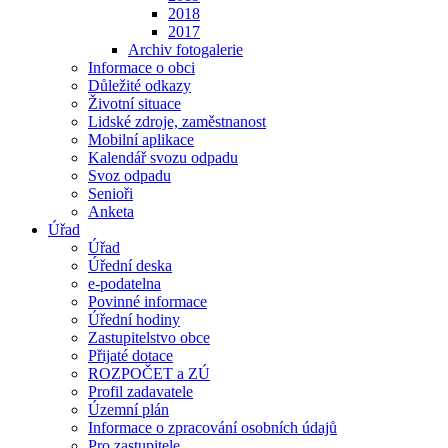
2018
2017
Archiv fotogalerie
Informace o obci
Důležité odkazy
Životní situace
Lidské zdroje, zaměstnanost
Mobilní aplikace
Kalendář svozu odpadu
Svoz odpadu
Senioři
Anketa
Úřad
Úřad
Úřední deska
e-podatelna
Povinné informace
Úřední hodiny
Zastupitelstvo obce
Přijaté dotace
ROZPOČET a ZÚ
Profil zadavatele
Územní plán
Informace o zpracování osobních údajů
Pro zastupitele