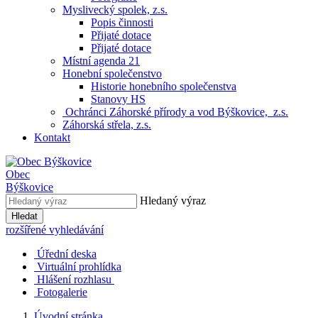
Myslivecký spolek, z.s.
Popis činnosti
Přijaté dotace
Přijaté dotace
Místní agenda 21
Honební společenstvo
Historie honebního společenstva
Stanovy HS
Ochránci Záhorské přírody a vod Býškovice, z.s.
Záhorská střela, z.s.
Kontakt
Obec
Býškovice
Hledaný výraz
Hledat
rozšířené vyhledávání
Úřední deska
Virtuální prohlídka
Hlášení rozhlasu
Fotogalerie
Úvodní stránka