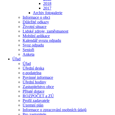
2018
2017
Archiv fotogalerie
Informace o obci
Důležité odkazy
Životní situace
Lidské zdroje, zaměstnanost
Mobilní aplikace
Kalendář svozu odpadu
Svoz odpadu
Senioři
Anketa
Úřad
Úřad
Úřední deska
e-podatelna
Povinné informace
Úřední hodiny
Zastupitelstvo obce
Přijaté dotace
ROZPOČET a ZÚ
Profil zadavatele
Územní plán
Informace o zpracování osobních údajů
Pro zastupitele