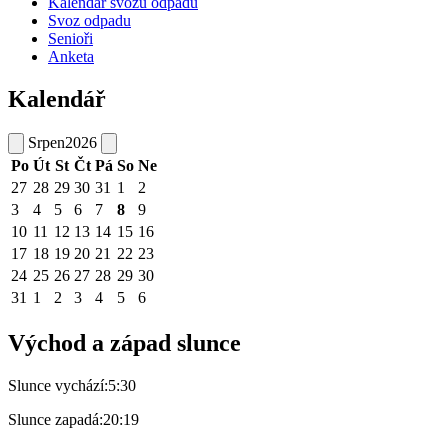
Kalendář svozu odpadu
Svoz odpadu
Senioři
Anketa
Kalendář
Srpen
2026
Po
Út
St
Čt
Pá
So
Ne
27
28
29
30
31
1
2
3
4
5
6
7
8
9
10
11
12
13
14
15
16
17
18
19
20
21
22
23
24
25
26
27
28
29
30
31
1
2
3
4
5
6
Východ a západ slunce
Slunce vychází:
5:30
Slunce zapadá:
20:19