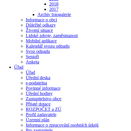
2018
2017
Archiv fotogalerie
Informace o obci
Důležité odkazy
Životní situace
Lidské zdroje, zaměstnanost
Mobilní aplikace
Kalendář svozu odpadu
Svoz odpadu
Senioři
Anketa
Úřad
Úřad
Úřední deska
e-podatelna
Povinné informace
Úřední hodiny
Zastupitelstvo obce
Přijaté dotace
ROZPOČET a ZÚ
Profil zadavatele
Územní plán
Informace o zpracování osobních údajů
Pro zastupitele