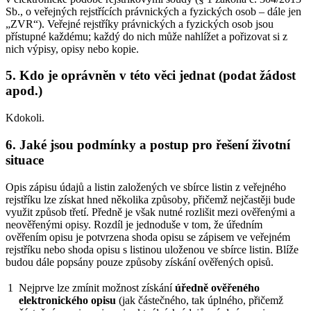
Sb., o veřejných rejstřících právnických a fyzických osob – dále jen
„ZVR“). Veřejné rejstříky právnických a fyzických osob jsou
přístupné každému; každý do nich může nahlížet a pořizovat si z
nich výpisy, opisy nebo kopie.
5. Kdo je oprávněn v této věci jednat (podat žádost
apod.)
Kdokoli.
6. Jaké jsou podmínky a postup pro řešení životní
situace
Opis zápisu údajů a listin založených ve sbírce listin z veřejného
rejstříku lze získat hned několika způsoby, přičemž nejčastěji bude
využit způsob třetí. Předně je však nutné rozlišit mezi ověřenými a
neověřenými opisy. Rozdíl je jednoduše v tom, že úředním
ověřením opisu je potvrzena shoda opisu se zápisem ve veřejném
rejstříku nebo shoda opisu s listinou uloženou ve sbírce listin. Blíže
budou dále popsány pouze způsoby získání ověřených opisů.
1
Nejprve lze zmínit možnost získání
úředně ověřeného
elektronického opisu
(jak částečného, tak úplného, přičemž