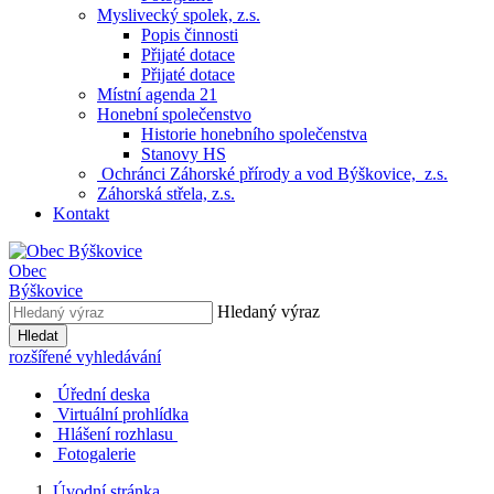
Myslivecký spolek, z.s.
Popis činnosti
Přijaté dotace
Přijaté dotace
Místní agenda 21
Honební společenstvo
Historie honebního společenstva
Stanovy HS
Ochránci Záhorské přírody a vod Býškovice, z.s.
Záhorská střela, z.s.
Kontakt
Obec
Býškovice
Hledaný výraz
Hledat
rozšířené vyhledávání
Úřední deska
Virtuální prohlídka
Hlášení rozhlasu
Fotogalerie
Úvodní stránka