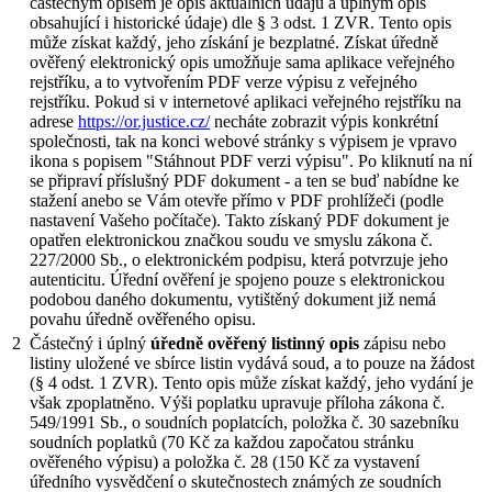
částečným opisem je opis aktuálních údajů a úplným opis
obsahující i historické údaje) dle § 3 odst. 1 ZVR. Tento opis
může získat každý, jeho získání je bezplatné. Získat úředně
ověřený elektronický opis umožňuje sama aplikace veřejného
rejstříku, a to vytvořením PDF verze výpisu z veřejného
rejstříku. Pokud si v internetové aplikaci veřejného rejstříku na
adrese
https://or.justice.cz/
necháte zobrazit výpis konkrétní
společnosti, tak na konci webové stránky s výpisem je vpravo
ikona s popisem "Stáhnout PDF verzi výpisu". Po kliknutí na ní
se připraví příslušný PDF dokument - a ten se buď nabídne ke
stažení anebo se Vám otevře přímo v PDF prohlížeči (podle
nastavení Vašeho počítače). Takto získaný PDF dokument je
opatřen elektronickou značkou soudu ve smyslu zákona č.
227/2000 Sb., o elektronickém podpisu, která potvrzuje jeho
autenticitu. Úřední ověření je spojeno pouze s elektronickou
podobou daného dokumentu, vytištěný dokument již nemá
povahu úředně ověřeného opisu.
2
Částečný i úplný
úředně ověřený listinný opis
zápisu nebo
listiny uložené ve sbírce listin vydává soud, a to pouze na žádost
(§ 4 odst. 1 ZVR). Tento opis může získat každý, jeho vydání je
však zpoplatněno. Výši poplatku upravuje příloha zákona č.
549/1991 Sb., o soudních poplatcích, položka č. 30 sazebníku
soudních poplatků (70 Kč za každou započatou stránku
ověřeného výpisu) a položka č. 28 (150 Kč za vystavení
úředního vysvědčení o skutečnostech známých ze soudních