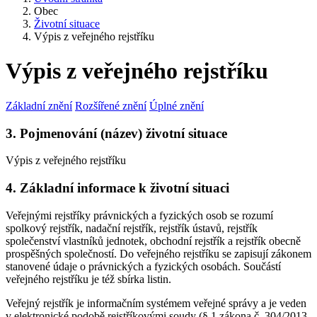
Obec
Životní situace
Výpis z veřejného rejstříku
Výpis z veřejného rejstříku
Základní znění
Rozšířené znění
Úplné znění
3. Pojmenování (název) životní situace
Výpis z veřejného rejstříku
4. Základní informace k životní situaci
Veřejnými rejstříky právnických a fyzických osob se rozumí
spolkový rejstřík, nadační rejstřík, rejstřík ústavů, rejstřík
společenství vlastníků jednotek, obchodní rejstřík a rejstřík obecně
prospěšných společností. Do veřejného rejstříku se zapisují zákonem
stanovené údaje o právnických a fyzických osobách. Součástí
veřejného rejstříku je též sbírka listin.
Veřejný rejstřík je informačním systémem veřejné správy a je veden
v elektronické podobě rejstříkovými soudy (§ 1 zákona č. 304/2013