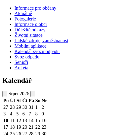
Informace pro občany
Aktuálně
Fotogalerie
Informace o obci
Důležité odkazy
Životní situace
Lidské zdroje, zaměstnanost
Mobilní aplikace
Kalendář svozu odpadu
Svoz odpadu
Senioři
Anketa
Kalendář
Srpen
2026
Po
Út
St
Čt
Pá
So
Ne
27
28
29
30
31
1
2
3
4
5
6
7
8
9
10
11
12
13
14
15
16
17
18
19
20
21
22
23
24
25
26
27
28
29
30