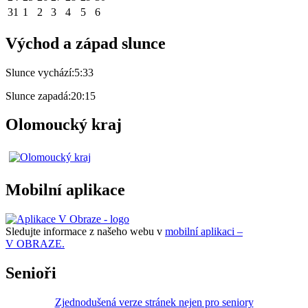
31
1
2
3
4
5
6
Východ a západ slunce
Slunce vychází:
5:33
Slunce zapadá:
20:15
Olomoucký kraj
Mobilní aplikace
Sledujte informace z našeho webu v
mobilní aplikaci –
V OBRAZE.
Senioři
Zjednodušená verze stránek nejen pro seniory