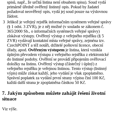
spisů, např., že určitá listina není obsahem spisu). Soud vydá
primárně úředně ověřený listinný opis. Pokud by žadatel
požadoval neověřený opis, vydá jej soud pouze na výslovnou
žádost.
3
Jelikož je veřejný rejstřík informačním systémem veřejné správy
(§ 1 odst. 3 ZVR), je z něj možné (v souladu se zákonem č.
365/2000 Sb., o informačních systémech veřejné správy)
získávat výstupy. Ověřený výstup z veřejného rejstříku (§ 5
ZVR) vydávají kontaktní místa veřejné správy, zejména tzv.
CzechPOINT a též notáři, držitelé poštovní licence, obecní
úřady, apod.
Ověřeným výstupem
je listina, která vznikla
úplným převodem výstupu z veřejného rejstříku z elektronické
do listinné podoby. Ověření se provádí připojením ověřovací
doložky na listinu. Ověřený výstup (částečný i úplný) z
veřejného rejstříku je veřejnou listinou. Tento výstup (listinný
výpis) může získat každý, jeho vydání je však zpoplatněno.
Správní poplatek za vydání první strany výpisu činí 100 Kč,
každá další strana je zpoplatněna částkou 50 Kč.
7. Jakým způsobem můžete zahájit řešení životní
situace
Viz výše.