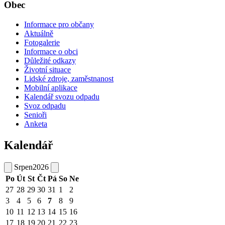
Obec
Informace pro občany
Aktuálně
Fotogalerie
Informace o obci
Důležité odkazy
Životní situace
Lidské zdroje, zaměstnanost
Mobilní aplikace
Kalendář svozu odpadu
Svoz odpadu
Senioři
Anketa
Kalendář
Srpen
2026
Po
Út
St
Čt
Pá
So
Ne
27
28
29
30
31
1
2
3
4
5
6
7
8
9
10
11
12
13
14
15
16
17
18
19
20
21
22
23