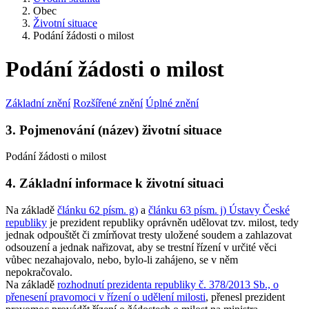
Obec
Životní situace
Podání žádosti o milost
Podání žádosti o milost
Základní znění
Rozšířené znění
Úplné znění
3. Pojmenování (název) životní situace
Podání žádosti o milost
4. Základní informace k životní situaci
Na základě
článku 62 písm. g)
a
článku 63 písm. j) Ústavy České
republiky
je prezident republiky oprávněn udělovat tzv. milost, tedy
jednak odpouštět či zmírňovat tresty uložené soudem a zahlazovat
odsouzení a jednak nařizovat, aby se trestní řízení v určité věci
vůbec nezahajovalo, nebo, bylo-li zahájeno, se v něm
nepokračovalo.
Na základě
rozhodnutí prezidenta republiky č. 378/2013 Sb., o
přenesení pravomoci v řízení o udělení milosti
, přenesl prezident