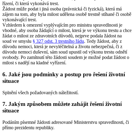
řízení, či která vykonává trest.
Žádost může podat i jiná osoba (právnická či fyzická), která má
zájem na tom, aby byla milost udělena osobě trestně stíhané či osobě
vykonávající trest.
Vzhledem k omezení vyplývajícím pro ministra spravedlnosti je
vhodné, aby osoba žádající o milost, která je ve výkonu trestu a chce
žádat o milost ze zdravotních důvodů, nejprve podala žádost na
soud ve smyslu
§ 327 odst. 3 trestního řádu
. Tedy žádost, aby z
důvodu nemoci, která je nevyléčitelná a životu nebezpečná, či z
důvodu nemoci duševní, sám soud upustil od výkonu trestu odnětí
svobody. Po zamítnutí této žádosti soudem je možné podat žádost o
milost s nadějí na kladné vyřízení.
6. Jaké jsou podmínky a postup pro řešení životní
situace
Splnění všech požadovaných náležitostí.
7. Jakým způsobem můžete zahájit řešení životní
situace
Podáním písemné žádosti adresované Ministerstvu spravedlnosti, či
přímo prezidentu republiky.