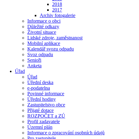
2018
2017
Archiv fotogalerie
Informace o obci
Důležité odkazy
Životní situace
Lidské zdroje, zaměstnanost
Mobilní aplikace
Kalendář svozu odpadu
Svoz odpadu
Senioři
Anketa
Úřad
Úřad
Úřední deska
e-podatelna
Povinné informace
Úřední hodiny
Zastupitelstvo obce
Přijaté dotace
ROZPOČET a ZÚ
Profil zadavatele
Územní plán
Informace o zpracování osobních údajů
Pro zastupitele