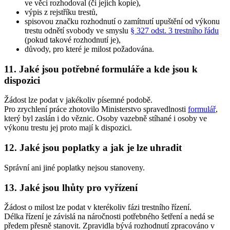
ve věci rozhodoval (či jejich kopie),
výpis z rejstříku trestů,
spisovou značku rozhodnutí o zamítnutí upuštění od výkonu
trestu odnětí svobody ve smyslu
§ 327 odst. 3 trestního řádu
(pokud takové rozhodnutí je),
důvody, pro které je milost požadována.
11. Jaké jsou potřebné formuláře a kde jsou k
dispozici
Žádost lze podat v jakékoliv písemné podobě.
Pro zrychlení práce zhotovilo Ministerstvo spravedlnosti
formulář
,
který byl zaslán i do věznic. Osoby vazebně stíhané i osoby ve
výkonu trestu jej proto mají k dispozici.
12. Jaké jsou poplatky a jak je lze uhradit
Správní ani jiné poplatky nejsou stanoveny.
13. Jaké jsou lhůty pro vyřízení
Žádost o milost lze podat v kterékoliv fázi trestního řízení.
Délka řízení je závislá na náročnosti potřebného šetření a nedá se
předem přesně stanovit. Zpravidla bývá rozhodnutí zpracováno v