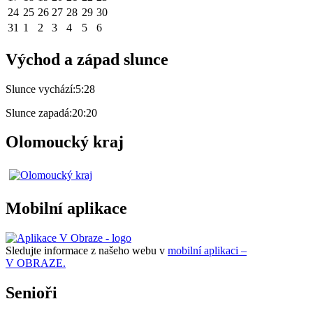
24
25
26
27
28
29
30
31
1
2
3
4
5
6
Východ a západ slunce
Slunce vychází:
5:28
Slunce zapadá:
20:20
Olomoucký kraj
Mobilní aplikace
Sledujte informace z našeho webu v
mobilní aplikaci –
V OBRAZE.
Senioři