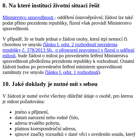
8. Na které instituci životní situaci řešit
Ministerstvo spravedlnosti
- oddělení ústavněprávní; žádost lze také
podat přímo prezidentu republiky, řízení však provádí Ministerstvo
spravedlnosti.
V případě, že se bude jednat o žádost osoby, která trpí nemocí či
chorobou ve smyslu
článku I. odst. 2 rozhodnutí prezidenta
republiky č. 378/2013 Sb., o přenesení pravomoci v řízení o udělení
milosti
, bude žádost o milost po provedeném šetření Ministerstva
spravedlnosti předložena prezidentu republiky k rozhodnutí. Ostatní
žádosti budou po provedeném šetření ministrem spravedlnosti
zamítnuty (ve smyslu
článku I. odst. 1 rozhodnutí
).
10. Jaké doklady je nutné mít s sebou
V žádosti je nutné uvést všechny důležité údaje o osobě, pro kterou
je milost požadována:
jméno a příjmení,
datum narození nebo rodné číslo,
adresu trvalého pobytu,
platnou korespondenční adresu,
spisové značky rozsudků v dané věci s uvedením soudu, který