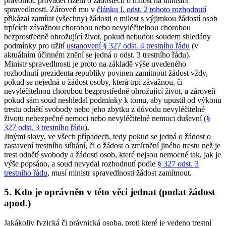
pravomoc provádět řízení o žádostech o milost na ministra
spravedlnosti. Zároveň mu v
článku I. odst. 2 tohoto rozhodnutí
přikázal zamítat (všechny) žádosti o milost s výjimkou žádostí osob
trpících závažnou chorobou nebo nevyléčitelnou chorobou
bezprostředně ohrožující život, pokud nebudou soudem shledány
podmínky pro užití
ustanovení § 327 odst. 4 trestního řádu
(v
aktuálním účinném znění se jedná o odst. 3 trestního řádu).
Ministr spravedlnosti je proto na základě výše uvedeného
rozhodnutí prezidenta republiky povinen zamítnout žádost vždy,
pokud se nejedná o žádost osoby, která trpí závažnou, či
nevyléčitelnou chorobou bezprostředně ohrožující život, a zároveň
pokud sám soud neshledal podmínky k tomu, aby upustil od výkonu
trestu odnětí svobody nebo jeho zbytku z důvodu nevyléčitelné
životu nebezpečné nemoci nebo nevyléčitelné nemoci duševní (
§
327 odst. 3 trestního řádu
).
Jinými slovy, ve všech případech, tedy pokud se jedná o žádost o
zastavení trestního stíhání, či o žádost o zmírnění jiného trestu než je
trest odnětí svobody a žádosti osob, které nejsou nemocné tak, jak je
výše popsáno, a soud nevydal rozhodnutí podle
§ 327 odst. 3
trestního řádu
, musí ministr spravedlnosti žádost zamítnout.
5. Kdo je oprávněn v této věci jednat (podat žádost
apod.)
Jakákoliv fyzická či právnická osoba, proti které je vedeno trestní