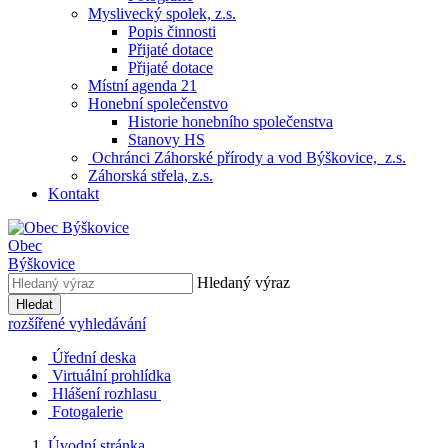
Myslivecký spolek, z.s.
Popis činnosti
Přijaté dotace
Přijaté dotace
Místní agenda 21
Honební společenstvo
Historie honebního společenstva
Stanovy HS
Ochránci Záhorské přírody a vod Býškovice, z.s.
Záhorská střela, z.s.
Kontakt
Obec
Býškovice
Hledaný výraz
Hledat
rozšířené vyhledávání
Úřední deska
Virtuální prohlídka
Hlášení rozhlasu
Fotogalerie
Úvodní stránka