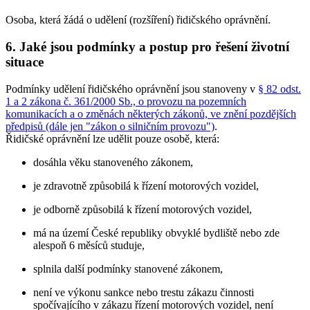
Osoba, která žádá o udělení (rozšíření) řidičského oprávnění.
6. Jaké jsou podmínky a postup pro řešení životní
situace
Podmínky udělení řidičského oprávnění jsou stanoveny v
§ 82 odst.
1 a 2 zákona č. 361/2000 Sb., o provozu na pozemních
komunikacích a o změnách některých zákonů, ve znění pozdějších
předpisů (dále jen "zákon o silničním provozu")
.
Řidičské oprávnění lze udělit pouze osobě, která:
dosáhla věku stanoveného zákonem,
je zdravotně způsobilá k řízení motorových vozidel,
je odborně způsobilá k řízení motorových vozidel,
má na území České republiky obvyklé bydliště nebo zde
alespoň 6 měsíců studuje,
splnila další podmínky stanovené zákonem,
není ve výkonu sankce nebo trestu zákazu činnosti
spočívajícího v zákazu řízení motorových vozidel, není