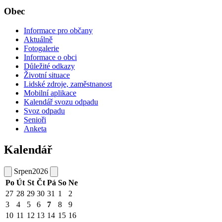
Obec
Informace pro občany
Aktuálně
Fotogalerie
Informace o obci
Důležité odkazy
Životní situace
Lidské zdroje, zaměstnanost
Mobilní aplikace
Kalendář svozu odpadu
Svoz odpadu
Senioři
Anketa
Kalendář
Srpen
2026
Po
Út
St
Čt
Pá
So
Ne
27
28
29
30
31
1
2
3
4
5
6
7
8
9
10
11
12
13
14
15
16