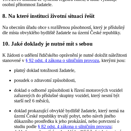
osobní přítomnost žadatele.
8. Na které instituci životní situaci řešit
Na obecním úřadu obce s rozšířenou působností, který je příslušný
dle místa obvyklého bydliště žadatele na území České republiky.
10. Jaké doklady je nutné mít s sebou
K žádosti o udělení řidičského oprávnění je nutné doložit náležitosti
stanovené v
§ 92 odst. 4 zákona o silničním provozu
, kterými jsou:
platný doklad totožnosti žadatele,
posudek o zdravotní způsobilosti,
doklad o odborné způsobilosti k řízení motorových vozidel
zařazených do příslušné skupiny vozidel, který nesmí být
starší než 6 měsíců,
doklad prokazující obvyklé bydliště žadatele, který nemá na
území České republiky trvalý pobyt, nebo návrh jiného
důkazního prostředku k jeho prokázání, nebo potvrzení o
studiu podle
§ 82 odst. 4 zákona o silničním provozu
;