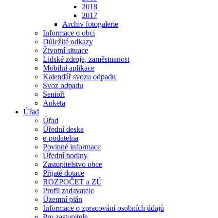
2018
2017
Archiv fotogalerie
Informace o obci
Důležité odkazy
Životní situace
Lidské zdroje, zaměstnanost
Mobilní aplikace
Kalendář svozu odpadu
Svoz odpadu
Senioři
Anketa
Úřad
Úřad
Úřední deska
e-podatelna
Povinné informace
Úřední hodiny
Zastupitelstvo obce
Přijaté dotace
ROZPOČET a ZÚ
Profil zadavatele
Územní plán
Informace o zpracování osobních údajů
Pro zastupitele