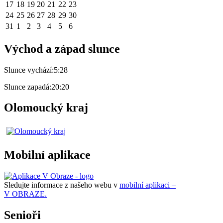
17
18
19
20
21
22
23
24
25
26
27
28
29
30
31
1
2
3
4
5
6
Východ a západ slunce
Slunce vychází:
5:28
Slunce zapadá:
20:20
Olomoucký kraj
Mobilní aplikace
Sledujte informace z našeho webu v
mobilní aplikaci –
V OBRAZE.
Senioři