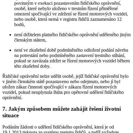
povinným v exekuci pozastavením řidičského oprávnění,
osobě, které nebylo uloženo v trestním řízení přiměřené
omezení spočívající ve zdržení se řízení motorových vozidel,
nebo osobě, která nemá v registru řidičů zaznamenáno 12
bodů,
není držitelem platného řidičského oprávnění uděleného jiným
členským státem,
není ve zkušební době podmíněného odložení podání návrhu
na potrestání nebo podmíněného zastavení trestního stíhání,
pokud se zavázala zdržet se řízení motorových vozidel během
této zkušební doby.
Řidičské oprávnění nelze udělit osobě, jejíž řidičské oprávnění bylo
v jiném členském státě pozastaveno nebo odejmuto, nebo jí byl
uložen zákaz činnosti spočívající v zákazu řízení motorových
vozidel, pokud neuplynula lhůta pro opětovné udělení řidičského
oprávnění.
7. Jakým způsobem můžete zahájit řešení životní
situace
Podáním žádosti o udělení řidičského oprávnění, která je od
19.1.2013 tisknuta ze systému registru řidičů, a tudíž vyžaduje