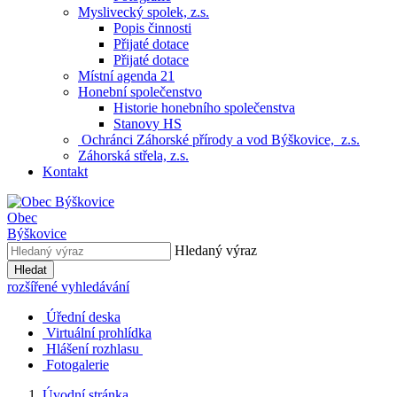
Myslivecký spolek, z.s.
Popis činnosti
Přijaté dotace
Přijaté dotace
Místní agenda 21
Honební společenstvo
Historie honebního společenstva
Stanovy HS
Ochránci Záhorské přírody a vod Býškovice, z.s.
Záhorská střela, z.s.
Kontakt
Obec
Býškovice
Hledaný výraz
Hledat
rozšířené vyhledávání
Úřední deska
Virtuální prohlídka
Hlášení rozhlasu
Fotogalerie
Úvodní stránka