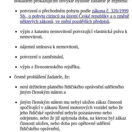
dokladem prokazujícím obvyklé bydliště žadatele je zejména:
potvrzení o přechodném pobytu podle
zákona č. 326/1999
Sb., o pobytu cizinců na území České republiky a o změně
některých zákonů, ve znění pozdějších předpisů
,
výpis z katastru nemovitostí potvrzující vlastnická práva k
nemovitosti,
nájemní smlouva k nemovitosti,
potvrzení o zaměstnání,
výpis z živnostenského rejstříku,
čestné prohlášení žadatele, že:
není držitelem platného řidičského oprávnění uděleného
jiným členským státem a
jiným členským státem mu nebyl uložen zákaz činnosti
spočívající v zákazu řízení motorových vozidel nebo že
jeho řidičské oprávnění nebylo pozastaveno nebo
odejmuto, nebo že již uplynula doba, na kterou byl zákaz
činnosti uložen, nebo doba pro opětovné udělení
řidičského oprávnění,