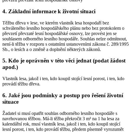
4. Základní informace k životní situaci
Těžbu dřeva v lese, ve kterém vlastník lesa hospodaří bez
schváleného lesního hospodářského plánu nebo bez protokolem o
převzetí převzaté lesní hospodářské osnovy, lze provést jen se
souhlasem odborného lesního hospodáře. Souhlas nelze odmítnout,
není-li těžba v rozporu s ostatními ustanoveními zákona č. 289/1995
Sb., o lesích a o změně a doplnění některých zákonů.
5. Kdo je oprávněn v této věci jednat (podat žádost
apod.)
Vlastník lesa, jakož i ten, kdo koupil stojící lesní porost, i ten, kdo
provádí těžbu dřeva.
6. Jaké jsou podmínky a postup pro řešení životní
situace
Žadatel si musí opatřit souhlas odborného lesního hospodáře s
navrhovanou těžbou. Má-li těžba překročit 3 m³ na 1 ha lesa za
kalendářní rok, musí vlastník lesa, jakož i ten, kdo koupil stojící
lesní porost, i ten, kdo provádí těžbu, předem písemně vyrozumět