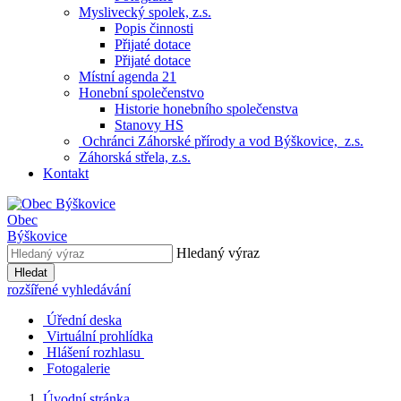
Myslivecký spolek, z.s.
Popis činnosti
Přijaté dotace
Přijaté dotace
Místní agenda 21
Honební společenstvo
Historie honebního společenstva
Stanovy HS
Ochránci Záhorské přírody a vod Býškovice, z.s.
Záhorská střela, z.s.
Kontakt
Obec
Býškovice
Hledaný výraz
Hledat
rozšířené vyhledávání
Úřední deska
Virtuální prohlídka
Hlášení rozhlasu
Fotogalerie
Úvodní stránka