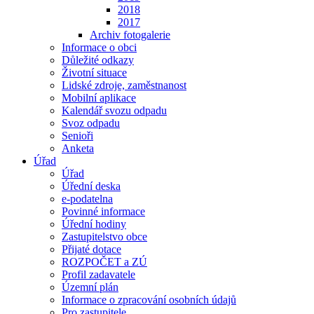
2018
2017
Archiv fotogalerie
Informace o obci
Důležité odkazy
Životní situace
Lidské zdroje, zaměstnanost
Mobilní aplikace
Kalendář svozu odpadu
Svoz odpadu
Senioři
Anketa
Úřad
Úřad
Úřední deska
e-podatelna
Povinné informace
Úřední hodiny
Zastupitelstvo obce
Přijaté dotace
ROZPOČET a ZÚ
Profil zadavatele
Územní plán
Informace o zpracování osobních údajů
Pro zastupitele