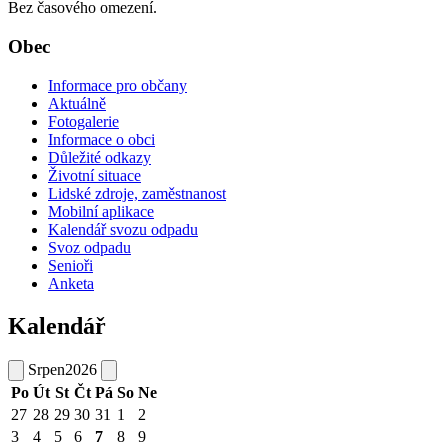
Bez časového omezení.
Obec
Informace pro občany
Aktuálně
Fotogalerie
Informace o obci
Důležité odkazy
Životní situace
Lidské zdroje, zaměstnanost
Mobilní aplikace
Kalendář svozu odpadu
Svoz odpadu
Senioři
Anketa
Kalendář
Srpen
2026
Po
Út
St
Čt
Pá
So
Ne
27
28
29
30
31
1
2
3
4
5
6
7
8
9