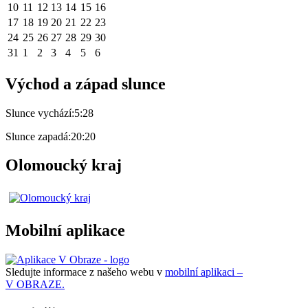
10
11
12
13
14
15
16
17
18
19
20
21
22
23
24
25
26
27
28
29
30
31
1
2
3
4
5
6
Východ a západ slunce
Slunce vychází:
5:28
Slunce zapadá:
20:20
Olomoucký kraj
Mobilní aplikace
Sledujte informace z našeho webu v
mobilní aplikaci –
V OBRAZE.