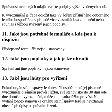
Správnost uvedených údajů stvrďte podpisy výše uvedených osob.
K vyrozumění je třeba doložit také vyjádření příslušného odborného
lesního hospodáře a v případě více vlastníků lesa zmocnění nebo
souhlas s těžbou stvrzený jejich podpisy.
11. Jaké jsou potřebné formuláře a kde jsou k
dispozici
Předepsané formuláře nejsou stanoveny.
12. Jaké jsou poplatky a jak je lze uhradit
Správní ani jiné poplatky nejsou stanoveny.
13. Jaké jsou lhůty pro vyřízení
Pokud orgán státní správy lesů nesdělí osobě, která jej písemně
vyrozuměla o záměru provést těžbu, své stanovisko do 30 dnů ode
dne doručení vyrozumění, může tato osoba těžbu provést. Na
vydání tohoto stanoviska orgánu státní správy lesů se nevztahují
obecné předpisy o správním řízení.