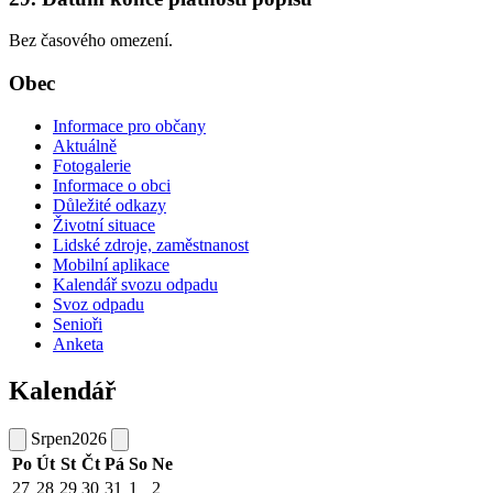
Bez časového omezení.
Obec
Informace pro občany
Aktuálně
Fotogalerie
Informace o obci
Důležité odkazy
Životní situace
Lidské zdroje, zaměstnanost
Mobilní aplikace
Kalendář svozu odpadu
Svoz odpadu
Senioři
Anketa
Kalendář
Srpen
2026
Po
Út
St
Čt
Pá
So
Ne
27
28
29
30
31
1
2