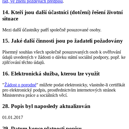
řád, ve znění pozdějších předpisů
.
14. Kteří jsou další účastníci (dotčení) řešení životní
situace
Mezi další účastníky patří společně posuzované osoby.
15. Jaké další činnosti jsou po žadateli požadovány
Písemný souhlas všech společně posuzovaných osob k ověřování
údajů uvedených v žádosti o dávku státní sociální podpory, popř. ke
zjišťování těchto údajů.
16. Elektronická služba, kterou lze využít
"
Žádost o porodné
" můžete podat elektronicky, vlastníte-li certifikát
pro elektronický podpis, prostřednictvím internetových stránek
Ministerstva práce a sociálních věcí.
28. Popis byl naposledy aktualizován
01.01.2017
29. Datum konce platnosti popisu