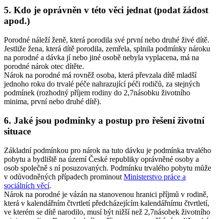
5. Kdo je oprávněn v této věci jednat (podat žádost
apod.)
Porodné náleží ženě, která porodila své první nebo druhé živé dítě.
Jestliže žena, která dítě porodila, zemřela, splnila podmínky nároku
na porodné a dávka jí nebo jiné osobě nebyla vyplacena, má na
porodné nárok otec dítěte.
Nárok na porodné má rovněž osoba, která převzala dítě mladší
jednoho roku do trvalé péče nahrazující péči rodičů, za stejných
podmínek (rozhodný příjem rodiny do 2,7násobku životního
minima, první nebo druhé dítě).
6. Jaké jsou podmínky a postup pro řešení životní
situace
Základní podmínkou pro nárok na tuto dávku je podmínka trvalého
pobytu a bydliště na území České republiky oprávněné osoby a
osob společně s ní posuzovaných. Podmínku trvalého pobytu může
v odůvodněných případech prominout
Ministerstvo práce a
sociálních věcí
.
Nárok na porodné je vázán na stanovenou hranici příjmů v rodině,
která v kalendářním čtvrtletí předcházejícím kalendářnímu čtvrtletí,
ve kterém se dítě narodilo, musí být nižší než 2,7násobek životního