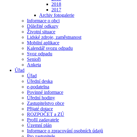
2018
2017
Archiv fotogalerie
Informace o obci
Důležité odkazy
Životní situace
Lidské zdroje, zaměstnanost
Mobilní aplikace
Kalendář svozu odpadu
Svoz odpadu
Senioři
Anketa
Úřad
Úřad
Úřední deska
e-podatelna
Povinné informace
Úřední hodiny
Zastupitelstvo obce
Přijaté dotace
ROZPOČET a ZÚ
Profil zadavatele
Územní plán
Informace o zpracování osobních údajů
Pro zastupitele