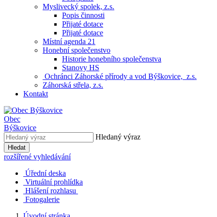
Myslivecký spolek, z.s.
Popis činnosti
Přijaté dotace
Přijaté dotace
Místní agenda 21
Honební společenstvo
Historie honebního společenstva
Stanovy HS
Ochránci Záhorské přírody a vod Býškovice, z.s.
Záhorská střela, z.s.
Kontakt
Obec
Býškovice
Hledaný výraz
Hledat
rozšířené vyhledávání
Úřední deska
Virtuální prohlídka
Hlášení rozhlasu
Fotogalerie
Úvodní stránka