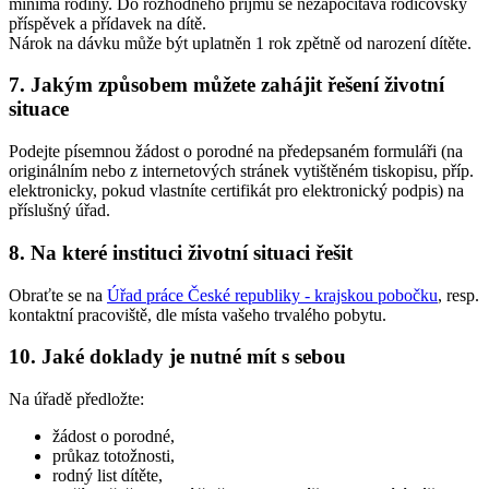
minima rodiny. Do rozhodného příjmu se nezapočítává rodičovský
příspěvek a přídavek na dítě.
Nárok na dávku může být uplatněn 1 rok zpětně od narození dítěte.
7. Jakým způsobem můžete zahájit řešení životní
situace
Podejte písemnou žádost o porodné na předepsaném formuláři (na
originálním nebo z internetových stránek vytištěném tiskopisu, příp.
elektronicky, pokud vlastníte certifikát pro elektronický podpis) na
příslušný úřad.
8. Na které instituci životní situaci řešit
Obraťte se na
Úřad práce České republiky - krajskou pobočku
, resp.
kontaktní pracoviště, dle místa vašeho trvalého pobytu.
10. Jaké doklady je nutné mít s sebou
Na úřadě předložte:
žádost o porodné,
průkaz totožnosti,
rodný list dítěte,