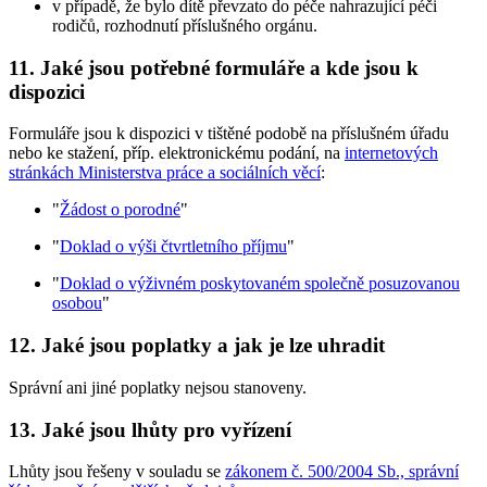
v případě, že bylo dítě převzato do péče nahrazující péči
rodičů, rozhodnutí příslušného orgánu.
11. Jaké jsou potřebné formuláře a kde jsou k
dispozici
Formuláře jsou k dispozici v tištěné podobě na příslušném úřadu
nebo ke stažení, příp. elektronickému podání, na
internetových
stránkách Ministerstva práce a sociálních věcí
:
"
Žádost o porodné
"
"
Doklad o výši čtvrtletního příjmu
"
"
Doklad o výživném poskytovaném společně posuzovanou
osobou
"
12. Jaké jsou poplatky a jak je lze uhradit
Správní ani jiné poplatky nejsou stanoveny.
13. Jaké jsou lhůty pro vyřízení
Lhůty jsou řešeny v souladu se
zákonem č. 500/2004 Sb., správní