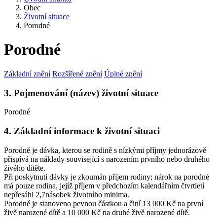
Obec
Životní situace
Porodné
Porodné
Základní znění
Rozšířené znění
Úplné znění
3. Pojmenování (název) životní situace
Porodné
4. Základní informace k životní situaci
Porodné je dávka, kterou se rodině s nízkými příjmy jednorázově
přispívá na náklady související s narozením prvního nebo druhého
živého dítěte.
Při poskytnutí dávky je zkoumán příjem rodiny; nárok na porodné
má pouze rodina, jejíž příjem v předchozím kalendářním čtvrtletí
nepřesáhl 2,7násobek životního minima.
Porodné je stanoveno pevnou částkou a činí 13 000 Kč na první
živě narozené dítě a 10 000 Kč na druhé živě narozené dítě.