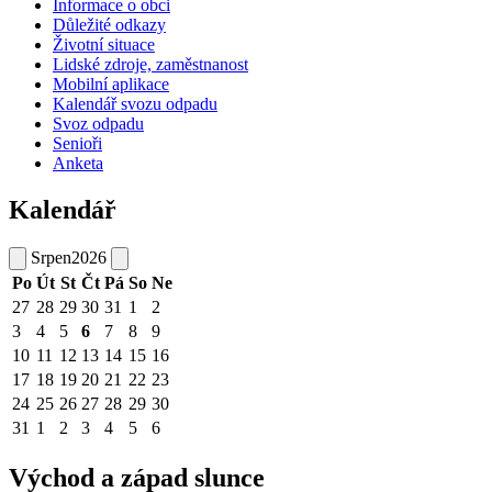
Informace o obci
Důležité odkazy
Životní situace
Lidské zdroje, zaměstnanost
Mobilní aplikace
Kalendář svozu odpadu
Svoz odpadu
Senioři
Anketa
Kalendář
Srpen
2026
Po
Út
St
Čt
Pá
So
Ne
27
28
29
30
31
1
2
3
4
5
6
7
8
9
10
11
12
13
14
15
16
17
18
19
20
21
22
23
24
25
26
27
28
29
30
31
1
2
3
4
5
6
Východ a západ slunce