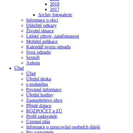
2018
2017
Archiv fotogalerie
Informace o obci
Důležité odkazy
Životní situace
Lidské zdroje, zaměstnanost
Mobilní aplikace
Kalendář svozu odpadu
Svoz odpadu
Senioři
Anketa
Úřad
Úřad
Úřední deska
e-podatelna
Povinné informace
Úřední hodiny
Zastupitelstvo obce
Přijaté dotace
ROZPOČET a ZÚ
Profil zadavatele
Územní plán
Informace o zpracování osobních údajů
Pro zastupitele