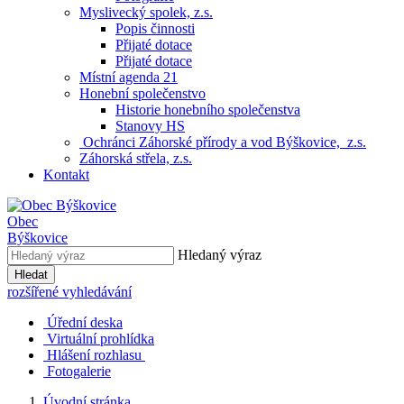
Myslivecký spolek, z.s.
Popis činnosti
Přijaté dotace
Přijaté dotace
Místní agenda 21
Honební společenstvo
Historie honebního společenstva
Stanovy HS
Ochránci Záhorské přírody a vod Býškovice, z.s.
Záhorská střela, z.s.
Kontakt
Obec
Býškovice
Hledaný výraz
Hledat
rozšířené vyhledávání
Úřední deska
Virtuální prohlídka
Hlášení rozhlasu
Fotogalerie
Úvodní stránka