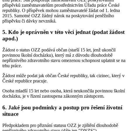
příspěvků zaměstnavatelům prostřednictvím Úřadu práce České
republiky. O příspěvek mohou zaměstnavatelé žádat od 1. ledna
2015. Samotné OZZ žádný nárok na poskytování peněžního
příspěvku či dávky nevzniká.
5. Kdo je oprávněn v této věci jednat (podat žádost
apod.)
Žádost o status OZZ podává občan (starší 15 let, jenž ukončil
povinnou školní docházku), který má z důvodu dlouhodobě
nepříznivého zdravotního stavu omezenou schopnost uplatnit se na
trhu práce.
Žádost může podat jak občan České republiky, tak cizinec, který v
České republice pracuje.
Osoba mladší 15 let nebo osoba, která neukončila povinnou školní
docházku, je v řízení zastoupena zákonným zástupcem.
6. Jaké jsou podmínky a postup pro řešení životní
situace
Předpokladem pro přiznání statusu OZZ je zjištění dlouhodobě
nepříznivého zdravotního stavu (dále jen "DNZS").