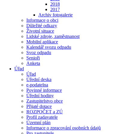
2018
2017
Archiv fotogalerie
Informace o obci
Důležité odkazy
Životní situace
Lidské zdroje, zaměstnanost
Mobilní aplikace
Kalendář svozu odpadu
Svoz odpadu
Senioři
Anketa
Úřad
Úřad
Úřední deska
e-podatelna
Povinné informace
Úřední hodiny
Zastupitelstvo obce
Přijaté dotace
ROZPOČET a ZÚ
Profil zadavatele
Územní plán
Informace o zpracování osobních údajů
Pro zastupitele