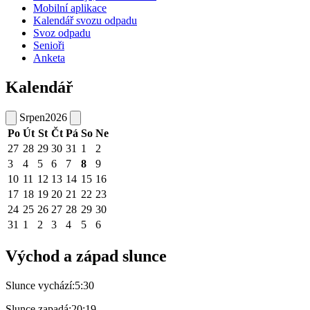
Mobilní aplikace
Kalendář svozu odpadu
Svoz odpadu
Senioři
Anketa
Kalendář
Srpen
2026
Po
Út
St
Čt
Pá
So
Ne
27
28
29
30
31
1
2
3
4
5
6
7
8
9
10
11
12
13
14
15
16
17
18
19
20
21
22
23
24
25
26
27
28
29
30
31
1
2
3
4
5
6
Východ a západ slunce
Slunce vychází:
5:30
Slunce zapadá:
20:19