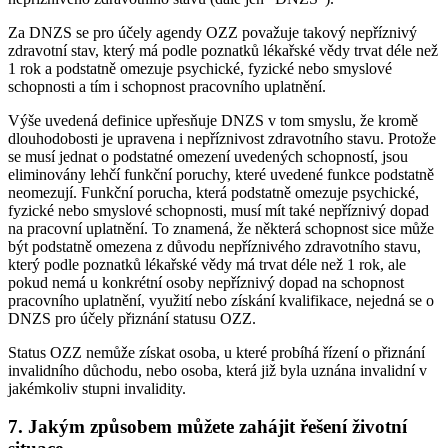
Za DNZS se pro účely agendy OZZ považuje takový nepříznivý
zdravotní stav, který má podle poznatků lékařské vědy trvat déle než
1 rok a podstatně omezuje psychické, fyzické nebo smyslové
schopnosti a tím i schopnost pracovního uplatnění.
Výše uvedená definice upřesňuje DNZS v tom smyslu, že kromě
dlouhodobosti je upravena i nepříznivost zdravotního stavu. Protože
se musí jednat o podstatné omezení uvedených schopností, jsou
eliminovány lehčí funkční poruchy, které uvedené funkce podstatně
neomezují. Funkční porucha, která podstatně omezuje psychické,
fyzické nebo smyslové schopnosti, musí mít také nepříznivý dopad
na pracovní uplatnění. To znamená, že některá schopnost sice může
být podstatně omezena z důvodu nepříznivého zdravotního stavu,
který podle poznatků lékařské vědy má trvat déle než 1 rok, ale
pokud nemá u konkrétní osoby nepříznivý dopad na schopnost
pracovního uplatnění, využití nebo získání kvalifikace, nejedná se o
DNZS pro účely přiznání statusu OZZ.
Status OZZ nemůže získat osoba, u které probíhá řízení o přiznání
invalidního důchodu, nebo osoba, která již byla uznána invalidní v
jakémkoliv stupni invalidity.
7. Jakým způsobem můžete zahájit řešení životní