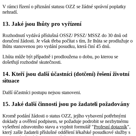
V rámci řízení o přiznání statusu OZZ se žádné správní poplatky
nehradí.
13. Jaké jsou lhůty pro vyřízení
Rozhodnutí vydává příslušná OSSZ/ PSSZ/ MSSZ do 30 dnů od
doručení žádosti. Je však třeba počítat s tím, že lhůta se prodlužuje o
lhůtu stanovenou pro vydání posudku, která činí 45 dnů.
Lhůta může být případně i prodloužena o dobu, po kterou se
došetřují rozhodné skutečnosti.
14. Kteří jsou další účastníci (dotčení) řešení životní
situace
Další účastníci postupu nejsou stanoveni.
15. Jaké další činnosti jsou po žadateli požadovány
Kromě podání žádosti o status OZZ, jejího vybavení potřebnými
doklady a ověření podpisem, se požaduje podrobit se nezbytnému
vyšetření zdravotního stavu a vyplnit formulář "
Profesní dotazník
",
který zašle žadateli příslušné oddělení lékařské posudkové služby s