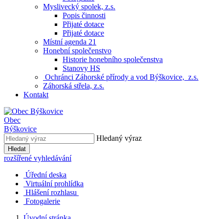
Myslivecký spolek, z.s.
Popis činnosti
Přijaté dotace
Přijaté dotace
Místní agenda 21
Honební společenstvo
Historie honebního společenstva
Stanovy HS
Ochránci Záhorské přírody a vod Býškovice, z.s.
Záhorská střela, z.s.
Kontakt
Obec
Býškovice
Hledaný výraz
Hledat
rozšířené vyhledávání
Úřední deska
Virtuální prohlídka
Hlášení rozhlasu
Fotogalerie
Úvodní stránka