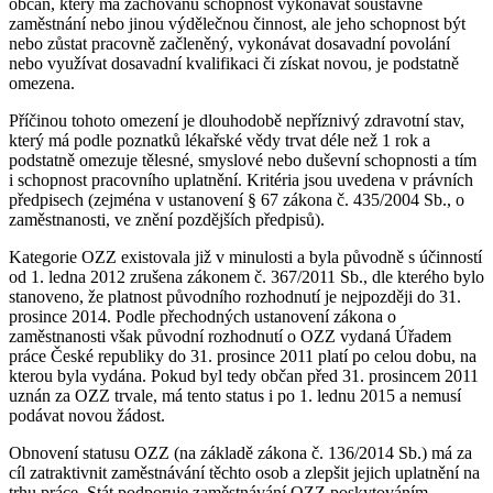
občan, který má zachovánu schopnost vykonávat soustavné
zaměstnání nebo jinou výdělečnou činnost, ale jeho schopnost být
nebo zůstat pracovně začleněný, vykonávat dosavadní povolání
nebo využívat dosavadní kvalifikaci či získat novou, je podstatně
omezena.
Příčinou tohoto omezení je dlouhodobě nepříznivý zdravotní stav,
který má podle poznatků lékařské vědy trvat déle než 1 rok a
podstatně omezuje tělesné, smyslové nebo duševní schopnosti a tím
i schopnost pracovního uplatnění. Kritéria jsou uvedena v právních
předpisech (zejména v ustanovení § 67 zákona č. 435/2004 Sb., o
zaměstnanosti, ve znění pozdějších předpisů).
Kategorie OZZ existovala již v minulosti a byla původně s účinností
od 1. ledna 2012 zrušena zákonem č. 367/2011 Sb., dle kterého bylo
stanoveno, že platnost původního rozhodnutí je nejpozději do 31.
prosince 2014. Podle přechodných ustanovení zákona o
zaměstnanosti však původní rozhodnutí o OZZ vydaná Úřadem
práce České republiky do 31. prosince 2011 platí po celou dobu, na
kterou byla vydána. Pokud byl tedy občan před 31. prosincem 2011
uznán za OZZ trvale, má tento status i po 1. lednu 2015 a nemusí
podávat novou žádost.
Obnovení statusu OZZ (na základě zákona č. 136/2014 Sb.) má za
cíl zatraktivnit zaměstnávání těchto osob a zlepšit jejich uplatnění na
trhu práce. Stát podporuje zaměstnávání OZZ poskytováním