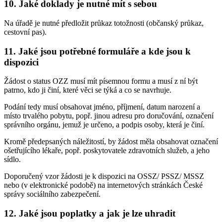
10. Jaké doklady je nutné mít s sebou
Na úřadě je nutné předložit průkaz totožnosti (občanský průkaz,
cestovní pas).
11. Jaké jsou potřebné formuláře a kde jsou k
dispozici
Žádost o status OZZ musí mít písemnou formu a musí z ní být
patrno, kdo ji činí, které věci se týká a co se navrhuje.
Podání tedy musí obsahovat jméno, příjmení, datum narození a
místo trvalého pobytu, popř. jinou adresu pro doručování, označení
správního orgánu, jemuž je určeno, a podpis osoby, která je činí.
Kromě předepsaných náležitostí, by žádost měla obsahovat označení
ošetřujícího lékaře, popř. poskytovatele zdravotních služeb, a jeho
sídlo.
Doporučený vzor žádosti je k dispozici na OSSZ/ PSSZ/ MSSZ
nebo (v elektronické podobě) na internetových stránkách České
správy sociálního zabezpečení.
12. Jaké jsou poplatky a jak je lze uhradit