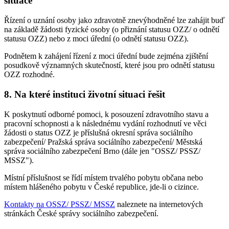
situace
Řízení o uznání osoby jako zdravotně znevýhodněné lze zahájit buď
na základě žádosti fyzické osoby (o přiznání statusu OZZ/ o odnětí
statusu OZZ) nebo z moci úřední (o odnětí statusu OZZ).
Podnětem k zahájení řízení z moci úřední bude zejména zjištění
posudkově významných skutečností, které jsou pro odnětí statusu
OZZ rozhodné.
8. Na které instituci životní situaci řešit
K poskytnutí odborné pomoci, k posouzení zdravotního stavu a
pracovní schopnosti a k následnému vydání rozhodnutí ve věci
žádosti o status OZZ je příslušná okresní správa sociálního
zabezpečení/ Pražská správa sociálního zabezpečení/ Městská
správa sociálního zabezpečení Brno (dále jen "OSSZ/ PSSZ/
MSSZ").
Místní příslušnost se řídí místem trvalého pobytu občana nebo
místem hlášeného pobytu v České republice, jde-li o cizince.
Kontakty na OSSZ/ PSSZ/ MSSZ
naleznete na internetových
stránkách České správy sociálního zabezpečení.