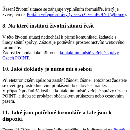
Řešení životní situace se zahajuje vyplněním formuláře, který je
zveřejněn na
Portálu veřejné správy (v sekci CzechPOINT@home)
.
8. Na které instituci životní situaci řešit
V této životní situaci nedochází k přímé komunikaci žadatele s
úřady státní správy. Žádost je podávána prostřednictvím webového
formuláře.
Žádost lze podat také přímo na
kontaktním místě veřejné správy
Czech POINT
.
10. Jaké doklady je nutné mít s sebou
Při elektronickém způsobu zaslání žádosti žádné. Totožnost žadatele
se ověřuje prostřednictvím přihlášení do datové schránky.
V případě podání žádosti na kontaktním místě veřejné správy Czech
POINT je třeba se prokázat občanským průkazem nebo cestovním
pasem.
11. Jaké jsou potřebné formuláře a kde jsou k
dispozici
Formulář "Výpis z Insolvenčního rejstříku" je k dispozici na
Portálu