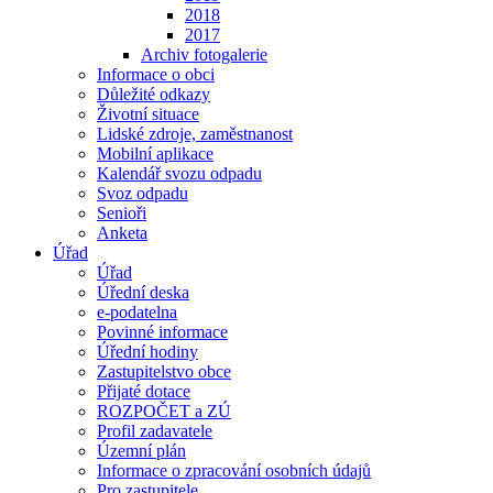
2018
2017
Archiv fotogalerie
Informace o obci
Důležité odkazy
Životní situace
Lidské zdroje, zaměstnanost
Mobilní aplikace
Kalendář svozu odpadu
Svoz odpadu
Senioři
Anketa
Úřad
Úřad
Úřední deska
e-podatelna
Povinné informace
Úřední hodiny
Zastupitelstvo obce
Přijaté dotace
ROZPOČET a ZÚ
Profil zadavatele
Územní plán
Informace o zpracování osobních údajů
Pro zastupitele