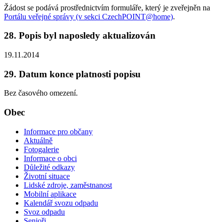
Žádost se podává prostřednictvím formuláře, který je zveřejněn na
Portálu veřejné správy (v sekci CzechPOINT@home)
.
28. Popis byl naposledy aktualizován
19.11.2014
29. Datum konce platnosti popisu
Bez časového omezení.
Obec
Informace pro občany
Aktuálně
Fotogalerie
Informace o obci
Důležité odkazy
Životní situace
Lidské zdroje, zaměstnanost
Mobilní aplikace
Kalendář svozu odpadu
Svoz odpadu
Senioři