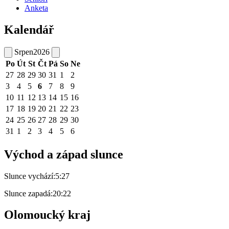
Anketa
Kalendář
Srpen
2026
Po
Út
St
Čt
Pá
So
Ne
27
28
29
30
31
1
2
3
4
5
6
7
8
9
10
11
12
13
14
15
16
17
18
19
20
21
22
23
24
25
26
27
28
29
30
31
1
2
3
4
5
6
Východ a západ slunce
Slunce vychází:
5:27
Slunce zapadá:
20:22
Olomoucký kraj