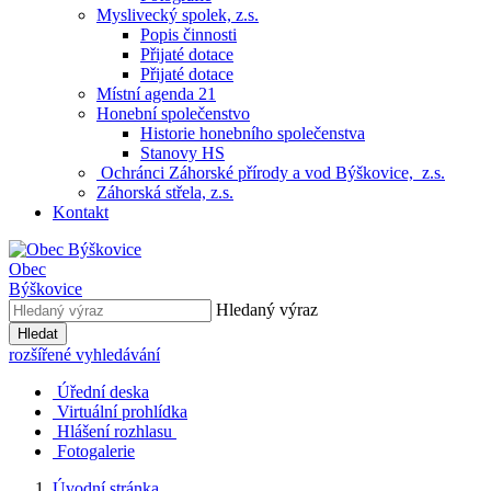
Myslivecký spolek, z.s.
Popis činnosti
Přijaté dotace
Přijaté dotace
Místní agenda 21
Honební společenstvo
Historie honebního společenstva
Stanovy HS
Ochránci Záhorské přírody a vod Býškovice, z.s.
Záhorská střela, z.s.
Kontakt
Obec
Býškovice
Hledaný výraz
Hledat
rozšířené vyhledávání
Úřední deska
Virtuální prohlídka
Hlášení rozhlasu
Fotogalerie
Úvodní stránka