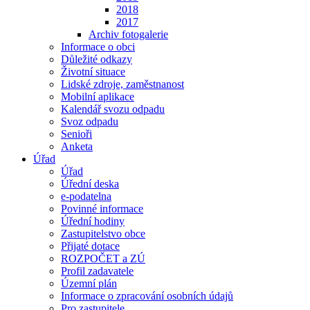
2018
2017
Archiv fotogalerie
Informace o obci
Důležité odkazy
Životní situace
Lidské zdroje, zaměstnanost
Mobilní aplikace
Kalendář svozu odpadu
Svoz odpadu
Senioři
Anketa
Úřad
Úřad
Úřední deska
e-podatelna
Povinné informace
Úřední hodiny
Zastupitelstvo obce
Přijaté dotace
ROZPOČET a ZÚ
Profil zadavatele
Územní plán
Informace o zpracování osobních údajů
Pro zastupitele