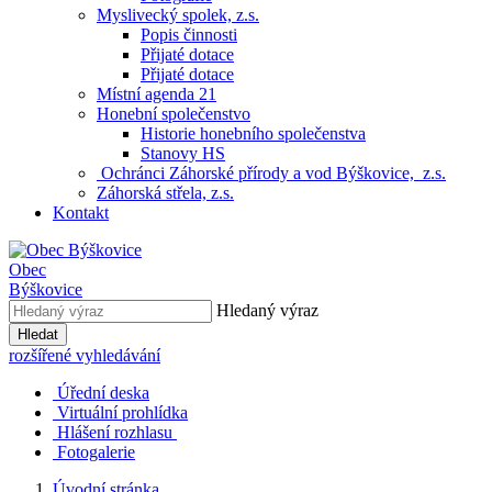
Myslivecký spolek, z.s.
Popis činnosti
Přijaté dotace
Přijaté dotace
Místní agenda 21
Honební společenstvo
Historie honebního společenstva
Stanovy HS
Ochránci Záhorské přírody a vod Býškovice, z.s.
Záhorská střela, z.s.
Kontakt
Obec
Býškovice
Hledaný výraz
Hledat
rozšířené vyhledávání
Úřední deska
Virtuální prohlídka
Hlášení rozhlasu
Fotogalerie
Úvodní stránka