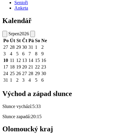
Senioři
Anketa
Kalendář
Srpen
2026
Po
Út
St
Čt
Pá
So
Ne
27
28
29
30
31
1
2
3
4
5
6
7
8
9
10
11
12
13
14
15
16
17
18
19
20
21
22
23
24
25
26
27
28
29
30
31
1
2
3
4
5
6
Východ a západ slunce
Slunce vychází:
5:33
Slunce zapadá:
20:15
Olomoucký kraj