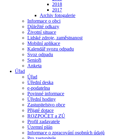
2018
2017
Archiv fotogalerie
Informace o obci
Důležité odkazy
Životní situace
Lidské zdroje, zaměstnanost
Mobilní aplikace
Kalendář svozu odpadu
Svoz odpadu
Senioři
Anketa
Úřad
Úřad
Úřední deska
e-podatelna
Povinné informace
Úřední hodiny
Zastupitelstvo obce
Přijaté dotace
ROZPOČET a ZÚ
Profil zadavatele
Územní plán
Informace o zpracování osobních údajů
Pro zastupitele