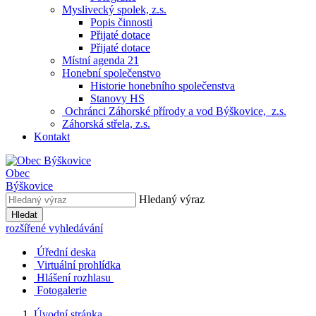
Myslivecký spolek, z.s.
Popis činnosti
Přijaté dotace
Přijaté dotace
Místní agenda 21
Honební společenstvo
Historie honebního společenstva
Stanovy HS
Ochránci Záhorské přírody a vod Býškovice, z.s.
Záhorská střela, z.s.
Kontakt
Obec
Býškovice
Hledaný výraz
Hledat
rozšířené vyhledávání
Úřední deska
Virtuální prohlídka
Hlášení rozhlasu
Fotogalerie
Úvodní stránka