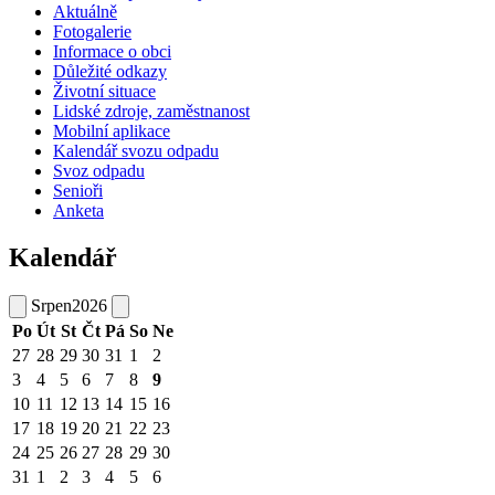
Aktuálně
Fotogalerie
Informace o obci
Důležité odkazy
Životní situace
Lidské zdroje, zaměstnanost
Mobilní aplikace
Kalendář svozu odpadu
Svoz odpadu
Senioři
Anketa
Kalendář
Srpen
2026
Po
Út
St
Čt
Pá
So
Ne
27
28
29
30
31
1
2
3
4
5
6
7
8
9
10
11
12
13
14
15
16
17
18
19
20
21
22
23
24
25
26
27
28
29
30
31
1
2
3
4
5
6