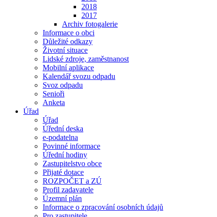
2018
2017
Archiv fotogalerie
Informace o obci
Důležité odkazy
Životní situace
Lidské zdroje, zaměstnanost
Mobilní aplikace
Kalendář svozu odpadu
Svoz odpadu
Senioři
Anketa
Úřad
Úřad
Úřední deska
e-podatelna
Povinné informace
Úřední hodiny
Zastupitelstvo obce
Přijaté dotace
ROZPOČET a ZÚ
Profil zadavatele
Územní plán
Informace o zpracování osobních údajů
Pro zastupitele