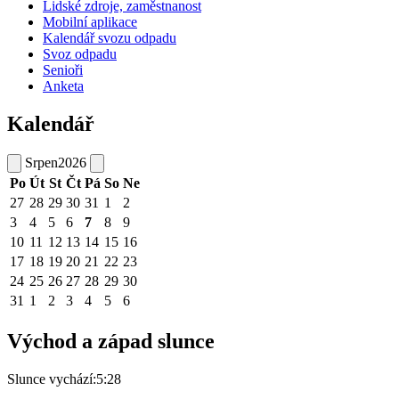
Lidské zdroje, zaměstnanost
Mobilní aplikace
Kalendář svozu odpadu
Svoz odpadu
Senioři
Anketa
Kalendář
Srpen
2026
Po
Út
St
Čt
Pá
So
Ne
27
28
29
30
31
1
2
3
4
5
6
7
8
9
10
11
12
13
14
15
16
17
18
19
20
21
22
23
24
25
26
27
28
29
30
31
1
2
3
4
5
6
Východ a západ slunce
Slunce vychází:
5:28