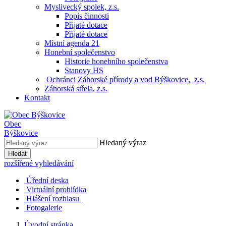
Myslivecký spolek, z.s.
Popis činnosti
Přijaté dotace
Přijaté dotace
Místní agenda 21
Honební společenstvo
Historie honebního společenstva
Stanovy HS
Ochránci Záhorské přírody a vod Býškovice, z.s.
Záhorská střela, z.s.
Kontakt
Obec
Býškovice
Hledaný výraz
Hledat
rozšířené vyhledávání
Úřední deska
Virtuální prohlídka
Hlášení rozhlasu
Fotogalerie
Úvodní stránka