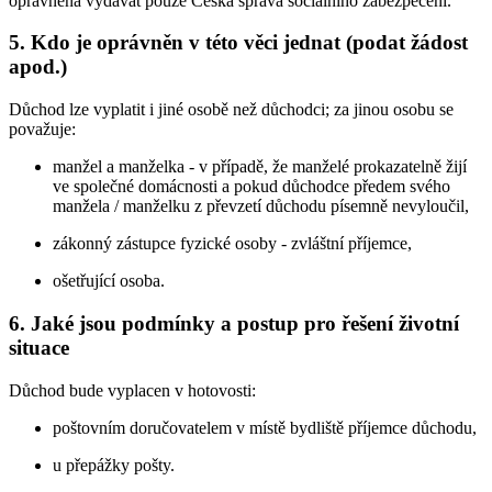
oprávněna vydávat pouze Česká správa sociálního zabezpečení.
5. Kdo je oprávněn v této věci jednat (podat žádost
apod.)
Důchod lze vyplatit i jiné osobě než důchodci; za jinou osobu se
považuje:
manžel a manželka - v případě, že manželé prokazatelně žijí
ve společné domácnosti a pokud důchodce předem svého
manžela / manželku z převzetí důchodu písemně nevyloučil,
zákonný zástupce fyzické osoby - zvláštní příjemce,
ošetřující osoba.
6. Jaké jsou podmínky a postup pro řešení životní
situace
Důchod bude vyplacen v hotovosti:
poštovním doručovatelem v místě bydliště příjemce důchodu,
u přepážky pošty.