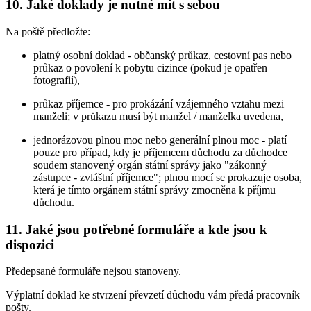
10. Jaké doklady je nutné mít s sebou
Na poště předložte:
platný osobní doklad - občanský průkaz, cestovní pas nebo
průkaz o povolení k pobytu cizince (pokud je opatřen
fotografií),
průkaz příjemce - pro prokázání vzájemného vztahu mezi
manželi; v průkazu musí být manžel / manželka uvedena,
jednorázovou plnou moc nebo generální plnou moc - platí
pouze pro případ, kdy je příjemcem důchodu za důchodce
soudem stanovený orgán státní správy jako "zákonný
zástupce - zvláštní příjemce"; plnou mocí se prokazuje osoba,
která je tímto orgánem státní správy zmocněna k příjmu
důchodu.
11. Jaké jsou potřebné formuláře a kde jsou k
dispozici
Předepsané formuláře nejsou stanoveny.
Výplatní doklad ke stvrzení převzetí důchodu vám předá pracovník
pošty.