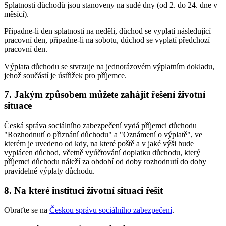
Splatnosti důchodů jsou stanoveny na sudé dny (od 2. do 24. dne v
měsíci).
Připadne-li den splatnosti na neděli, důchod se vyplatí následující
pracovní den, připadne-li na sobotu, důchod se vyplatí předchozí
pracovní den.
Výplata důchodu se stvrzuje na jednorázovém výplatním dokladu,
jehož součástí je ústřižek pro příjemce.
7. Jakým způsobem můžete zahájit řešení životní
situace
Česká správa sociálního zabezpečení vydá příjemci důchodu
"Rozhodnutí o přiznání důchodu" a "Oznámení o výplatě", ve
kterém je uvedeno od kdy, na které poště a v jaké výši bude
vyplácen důchod, včetně vyúčtování doplatku důchodu, který
příjemci důchodu náleží za období od doby rozhodnutí do doby
pravidelné výplaty důchodu.
8. Na které instituci životní situaci řešit
Obraťte se na
Českou správu sociálního zabezpečení
.