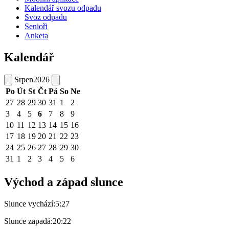
Kalendář svozu odpadu
Svoz odpadu
Senioři
Anketa
Kalendář
Srpen
2026
Po
Út
St
Čt
Pá
So
Ne
27
28
29
30
31
1
2
3
4
5
6
7
8
9
10
11
12
13
14
15
16
17
18
19
20
21
22
23
24
25
26
27
28
29
30
31
1
2
3
4
5
6
Východ a západ slunce
Slunce vychází:
5:27
Slunce zapadá:
20:22