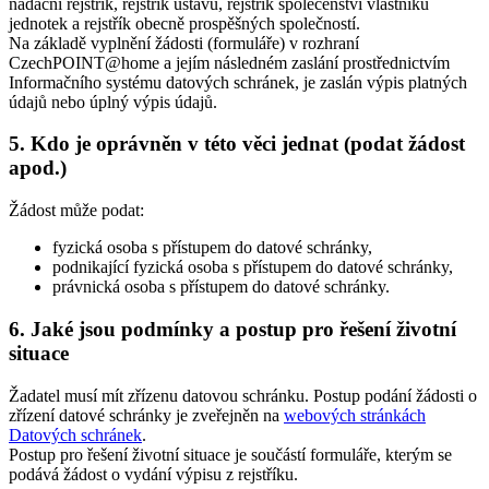
nadační rejstřík, rejstřík ústavů, rejstřík společenství vlastníků
jednotek a rejstřík obecně prospěšných společností.
Na základě vyplnění žádosti (formuláře) v rozhraní
CzechPOINT@home a jejím následném zaslání prostřednictvím
Informačního systému datových schránek, je zaslán výpis platných
údajů nebo úplný výpis údajů.
5. Kdo je oprávněn v této věci jednat (podat žádost
apod.)
Žádost může podat:
fyzická osoba s přístupem do datové schránky,
podnikající fyzická osoba s přístupem do datové schránky,
právnická osoba s přístupem do datové schránky.
6. Jaké jsou podmínky a postup pro řešení životní
situace
Žadatel musí mít zřízenu datovou schránku. Postup podání žádosti o
zřízení datové schránky je zveřejněn na
webových stránkách
Datových schránek
.
Postup pro řešení životní situace je součástí formuláře, kterým se
podává žádost o vydání výpisu z rejstříku.