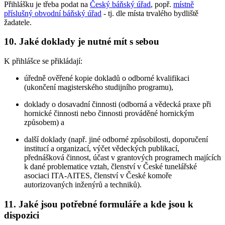
Přihlášku je třeba podat na
Český báňský úřad
, popř.
místně
příslušný obvodní báňský úřad
- tj. dle místa trvalého bydliště
žadatele.
10. Jaké doklady je nutné mít s sebou
K přihlášce se přikládají:
úředně ověřené kopie dokladů o odborné kvalifikaci
(ukončení magisterského studijního programu),
doklady o dosavadní činnosti (odborná a vědecká praxe při
hornické činnosti nebo činnosti prováděné hornickým
způsobem) a
další doklady (např. jiné odborné způsobilosti, doporučení
institucí a organizací, výčet vědeckých publikací,
přednášková činnost, účast v grantových programech majících
k dané problematice vztah, členství v České tunelářské
asociaci ITA-AITES, členství v České komoře
autorizovaných inženýrů a techniků).
11. Jaké jsou potřebné formuláře a kde jsou k
dispozici