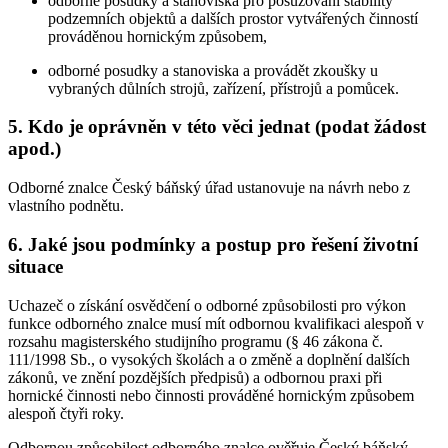
odborné posudky a stanoviska pro posuzování stability
podzemních objektů a dalších prostor vytvářených činností
prováděnou hornickým způsobem,
odborné posudky a stanoviska a provádět zkoušky u
vybraných důlních strojů, zařízení, přístrojů a pomůcek.
5. Kdo je oprávněn v této věci jednat (podat žádost
apod.)
Odborné znalce Český báňský úřad ustanovuje na návrh nebo z
vlastního podnětu.
6. Jaké jsou podmínky a postup pro řešení životní
situace
Uchazeč o získání osvědčení o odborné způsobilosti pro výkon
funkce odborného znalce musí mít odbornou kvalifikaci alespoň v
rozsahu magisterského studijního programu (§ 46 zákona č.
111/1998 Sb., o vysokých školách a o změně a doplnění dalších
zákonů, ve znění pozdějších předpisů) a odbornou praxi při
hornické činnosti nebo činnosti prováděné hornickým způsobem
alespoň čtyři roky.
Odbornou způsobilost odborného znalce ověřuje Český báňský