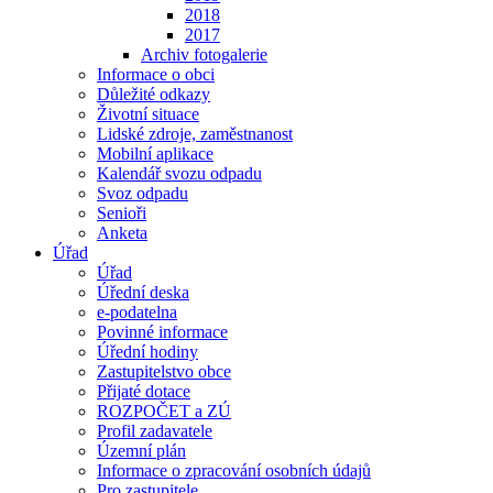
2018
2017
Archiv fotogalerie
Informace o obci
Důležité odkazy
Životní situace
Lidské zdroje, zaměstnanost
Mobilní aplikace
Kalendář svozu odpadu
Svoz odpadu
Senioři
Anketa
Úřad
Úřad
Úřední deska
e-podatelna
Povinné informace
Úřední hodiny
Zastupitelstvo obce
Přijaté dotace
ROZPOČET a ZÚ
Profil zadavatele
Územní plán
Informace o zpracování osobních údajů
Pro zastupitele