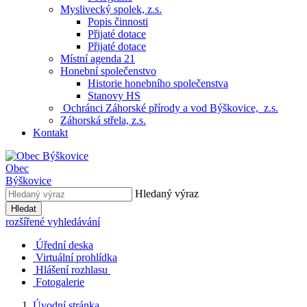
Myslivecký spolek, z.s.
Popis činnosti
Přijaté dotace
Přijaté dotace
Místní agenda 21
Honební společenstvo
Historie honebního společenstva
Stanovy HS
Ochránci Záhorské přírody a vod Býškovice, z.s.
Záhorská střela, z.s.
Kontakt
Obec
Býškovice
Hledaný výraz
Hledat
rozšířené vyhledávání
Úřední deska
Virtuální prohlídka
Hlášení rozhlasu
Fotogalerie
Úvodní stránka