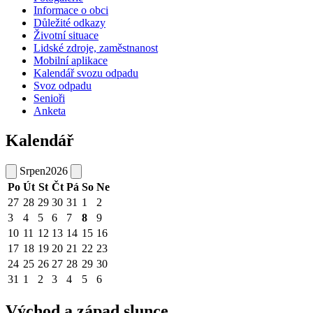
Informace o obci
Důležité odkazy
Životní situace
Lidské zdroje, zaměstnanost
Mobilní aplikace
Kalendář svozu odpadu
Svoz odpadu
Senioři
Anketa
Kalendář
Srpen
2026
Po
Út
St
Čt
Pá
So
Ne
27
28
29
30
31
1
2
3
4
5
6
7
8
9
10
11
12
13
14
15
16
17
18
19
20
21
22
23
24
25
26
27
28
29
30
31
1
2
3
4
5
6
Východ a západ slunce