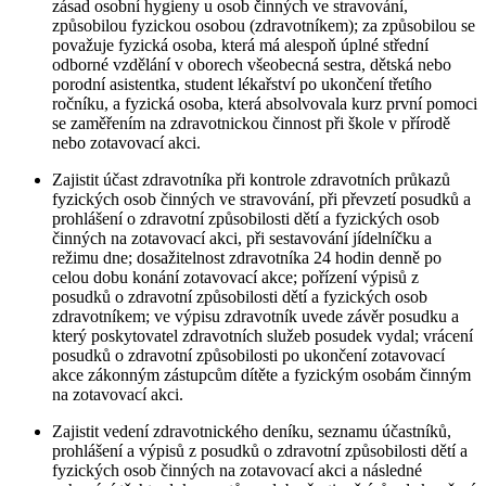
zásad osobní hygieny u osob činných ve stravování,
způsobilou fyzickou osobou (zdravotníkem); za způsobilou se
považuje fyzická osoba, která má alespoň úplné střední
odborné vzdělání v oborech všeobecná sestra, dětská nebo
porodní asistentka, student lékařství po ukončení třetího
ročníku, a fyzická osoba, která absolvovala kurz první pomoci
se zaměřením na zdravotnickou činnost při škole v přírodě
nebo zotavovací akci.
Zajistit účast zdravotníka při kontrole zdravotních průkazů
fyzických osob činných ve stravování, při převzetí posudků a
prohlášení o zdravotní způsobilosti dětí a fyzických osob
činných na zotavovací akci, při sestavování jídelníčku a
režimu dne; dosažitelnost zdravotníka 24 hodin denně po
celou dobu konání zotavovací akce; pořízení výpisů z
posudků o zdravotní způsobilosti dětí a fyzických osob
zdravotníkem; ve výpisu zdravotník uvede závěr posudku a
který poskytovatel zdravotních služeb posudek vydal; vrácení
posudků o zdravotní způsobilosti po ukončení zotavovací
akce zákonným zástupcům dítěte a fyzickým osobám činným
na zotavovací akci.
Zajistit vedení zdravotnického deníku, seznamu účastníků,
prohlášení a výpisů z posudků o zdravotní způsobilosti dětí a
fyzických osob činných na zotavovací akci a následné