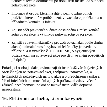
uchování těchto dokumentů po dobu šesti měsíců od skončení
zotavovací akce.
Informovat osobu, která má dítě v péči, o zdravotních
potížích, které dítě v průběhu zotavovací akce prodělalo, a o
případném kontaktu s infekcí.
Zajistit péči praktického lékaře dostupného z místa konání
zotavovací akce, s výjimkou putovní zotavovací akce.
Zajistit vybavení lékárničky pro zotavovací akci podle druhu
akce (minimální rozsah vybavení lékárničky je uveden v
příloze č. 4 k vyhlášce č. 106/2001 Sb., o hygienických
požadavcích na zotavovací akce pro děti, ve znění pozdějších
předpisů).
Pořádající osoba je dále povinna zajistit instruktáž všech fyzických
osob činných na zotavovací akci, s výjimkou zdravotníka, o
hygienických požadavcích na tyto akce a o předcházení vzniku a
šíření infekčních onemocnění a jiných poškození zdraví včetně
základů první pomoci, pokud se takové instruktáže doposud
nezúčastnily.
16. Elektronická služba, kterou lze využít