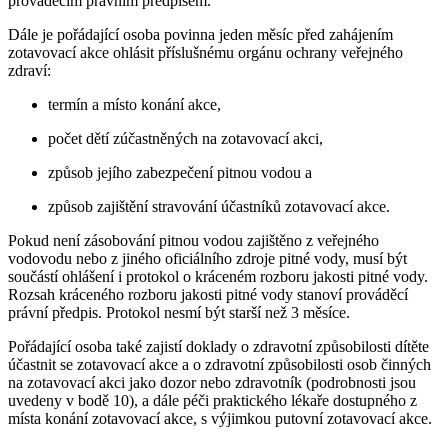
prováděcím právním předpisem.
Dále je pořádající osoba povinna jeden měsíc před zahájením
zotavovací akce ohlásit příslušnému orgánu ochrany veřejného
zdraví:
termín a místo konání akce,
počet dětí zúčastněných na zotavovací akci,
způsob jejího zabezpečení pitnou vodou a
způsob zajištění stravování účastníků zotavovací akce.
Pokud není zásobování pitnou vodou zajištěno z veřejného
vodovodu nebo z jiného oficiálního zdroje pitné vody, musí být
součástí ohlášení i protokol o kráceném rozboru jakosti pitné vody.
Rozsah kráceného rozboru jakosti pitné vody stanoví prováděcí
právní předpis. Protokol nesmí být starší než 3 měsíce.
Pořádající osoba také zajistí doklady o zdravotní způsobilosti dítěte
účastnit se zotavovací akce a o zdravotní způsobilosti osob činných
na zotavovací akci jako dozor nebo zdravotník (podrobnosti jsou
uvedeny v bodě 10), a dále péči praktického lékaře dostupného z
místa konání zotavovací akce, s výjimkou putovní zotavovací akce.