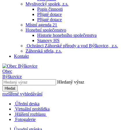
Myslivecký spolek, z.s.
Popis činnosti
Přijaté dotace
Přijaté dotace
Místní agenda 21
Honební společenstvo
Historie honebního společenstva
Stanovy HS
Ochránci Záhorské přírody a vod Býškovice, z.s.
Záhorská střela, z.s.
Kontakt
Obec
Býškovice
Hledaný výraz
Hledat
rozšířené vyhledávání
Úřední deska
Virtuální prohlídka
Hlášení rozhlasu
Fotogalerie
Úvodní stránka