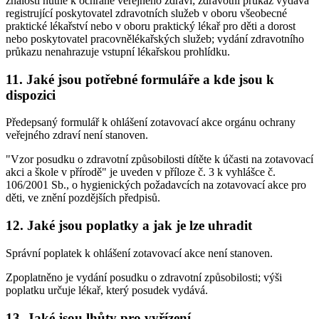
znalosti nutné k ochraně veřejného zdraví; zdravotní průkaz vydává
registrující poskytovatel zdravotních služeb v oboru všeobecné
praktické lékařství nebo v oboru praktický lékař pro děti a dorost
nebo poskytovatel pracovnělékařských služeb; vydání zdravotního
průkazu nenahrazuje vstupní lékařskou prohlídku.
11. Jaké jsou potřebné formuláře a kde jsou k
dispozici
Předepsaný formulář k ohlášení zotavovací akce orgánu ochrany
veřejného zdraví není stanoven.
"Vzor posudku o zdravotní způsobilosti dítěte k účasti na zotavovací
akci a škole v přírodě" je uveden v příloze č. 3 k vyhlášce č.
106/2001 Sb., o hygienických požadavcích na zotavovací akce pro
děti, ve znění pozdějších předpisů.
12. Jaké jsou poplatky a jak je lze uhradit
Správní poplatek k ohlášení zotavovací akce není stanoven.
Zpoplatněno je vydání posudku o zdravotní způsobilosti; výši
poplatku určuje lékař, který posudek vydává.
13. Jaké jsou lhůty pro vyřízení