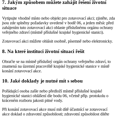
7. Jakým způsobem můžete zahájit řešení životní
situace
Vytipujte vhodné místo nebo objekt pro zotavovací akci; zjistěte, zda
jsou zde splněny požadavky uvedené v bodě 06, a jeden měsíc před
zahájením tuto zotavovací akci ohlaste příslušnému orgánu ochrany
veřejného zdraví (místně příslušné krajské hygienické stanici).
Zotavovací akci můžete ohlásit osobně, písemně nebo elektronicky.
8. Na které instituci životní situaci řešit
Obraťte se na místně příslušný orgán ochrany veřejného zdraví, to
znamená na územní pracoviště krajské hygienické stanice v místě
konání zotavovací akce.
10. Jaké doklady je nutné mít s sebou
Pořádající osoba zašle nebo předloží místně příslušné krajské
hygienické stanici ohlášení dle bodu 06, včetně příp. protokolu o
kráceném rozboru jakosti pitné vody.
Při konání zotavovací akce musí mít dítě účastnící se zotavovací
akce doklad o zdravotní způsobilosti; zdravotní způsobilost dítěte