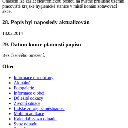
Ohlášení lze zaslat elektronickou poštou na místně příslušné územní
pracoviště krajské hygienické stanice v místě konání zotavovací
akce.
28. Popis byl naposledy aktualizován
18.02.2014
29. Datum konce platnosti popisu
Bez časového omezení.
Obec
Informace pro občany
Aktuálně
Fotogalerie
Informace o obci
Důležité odkazy
Životní situace
Lidské zdroje, zaměstnanost
Mobilní aplikace
Kalendář svozu odpadu
Svoz odpadu