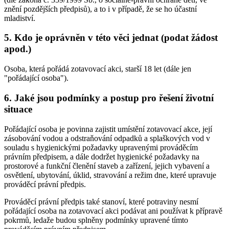
znění pozdějších předpisů), a to i v případě, že se ho účastní
mladiství.
5. Kdo je oprávněn v této věci jednat (podat žádost
apod.)
Osoba, která pořádá zotavovací akci, starší 18 let (dále jen
"pořádající osoba").
6. Jaké jsou podmínky a postup pro řešení životní
situace
Pořádající osoba je povinna zajistit umístění zotavovací akce, její
zásobování vodou a odstraňování odpadků a splaškových vod v
souladu s hygienickými požadavky upravenými prováděcím
právním předpisem, a dále dodržet hygienické požadavky na
prostorové a funkční členění staveb a zařízení, jejich vybavení a
osvětlení, ubytování, úklid, stravování a režim dne, které upravuje
prováděcí právní předpis.
Prováděcí právní předpis také stanoví, které potraviny nesmí
pořádající osoba na zotavovací akci podávat ani používat k přípravě
pokrmů, ledaže budou splněny podmínky upravené tímto