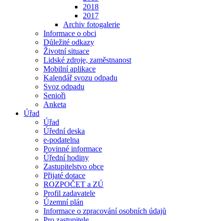
2018
2017
Archiv fotogalerie
Informace o obci
Důležité odkazy
Životní situace
Lidské zdroje, zaměstnanost
Mobilní aplikace
Kalendář svozu odpadu
Svoz odpadu
Senioři
Anketa
Úřad
Úřad
Úřední deska
e-podatelna
Povinné informace
Úřední hodiny
Zastupitelstvo obce
Přijaté dotace
ROZPOČET a ZÚ
Profil zadavatele
Územní plán
Informace o zpracování osobních údajů
Pro zastupitele