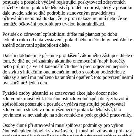
posuzuje a posudek vydává registrující poskytovatel zdravotních
služeb v oboru praktické lékařství pro děti a dorost, který v posudku
dále uvede, zda se dítě podrobilo stanoveným pravidelným
očkováním nebo má doklad, že je proti nákaze imunní nebo že se
nemůže očkování podrobit pro trvalou kontraindikaci.
Posudek o zdravotní způsobilosti dítěte má platnost po dobu
jednoho roku od data vystavení, pokud během této doby nedošlo ke
změně zdravotní způsobilosti dítěte.
Dalším dokladem je písemné prohlášení zákonného zástupce dítěte o
tom, že dítě nejeví známky akutního onemocnění (např. horečky
nebo průjmu) a ve 14 kalendářních dnech před odjezdem nepřišlo
do styku s infekčním onemocněním nebo s osobou podezřelou z
nákazy a není mu nařízeno karanténní opatření; toto potvrzení nesmí
být starší než jeden den.
Fyzické osoby účastnící se zotavovací akce jako dozor nebo
zdravotník musí být k této činnosti zdravotně způsobilé; zdravotní
způsobilost posuzuje a posudek vydává registrující poskytovatel
zdravotních služeb v oboru všeobecné praktické lékařství; tato
povinnost se nevztahuje na zdravotnické a pedagogické pracovníky.
Osoby činné při stravování musí splňovat podmínky pro výkon
činností epidemiologicky závažných, tj. musí mít zdravotní průkaz a