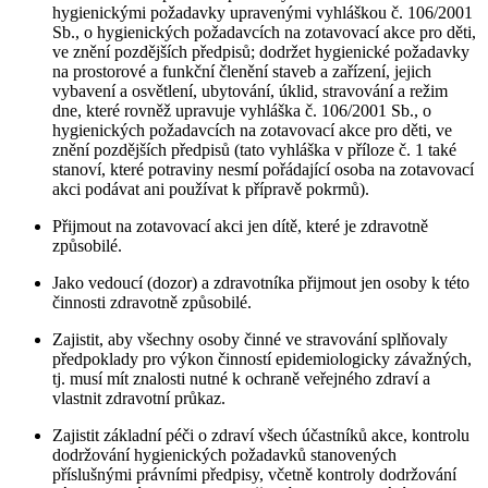
hygienickými požadavky upravenými vyhláškou č. 106/2001
Sb., o hygienických požadavcích na zotavovací akce pro děti,
ve znění pozdějších předpisů; dodržet hygienické požadavky
na prostorové a funkční členění staveb a zařízení, jejich
vybavení a osvětlení, ubytování, úklid, stravování a režim
dne, které rovněž upravuje vyhláška č. 106/2001 Sb., o
hygienických požadavcích na zotavovací akce pro děti, ve
znění pozdějších předpisů (tato vyhláška v příloze č. 1 také
stanoví, které potraviny nesmí pořádající osoba na zotavovací
akci podávat ani používat k přípravě pokrmů).
Přijmout na zotavovací akci jen dítě, které je zdravotně
způsobilé.
Jako vedoucí (dozor) a zdravotníka přijmout jen osoby k této
činnosti zdravotně způsobilé.
Zajistit, aby všechny osoby činné ve stravování splňovaly
předpoklady pro výkon činností epidemiologicky závažných,
tj. musí mít znalosti nutné k ochraně veřejného zdraví a
vlastnit zdravotní průkaz.
Zajistit základní péči o zdraví všech účastníků akce, kontrolu
dodržování hygienických požadavků stanovených
příslušnými právními předpisy, včetně kontroly dodržování