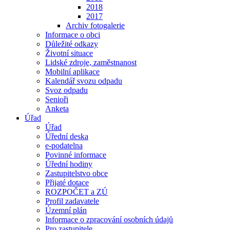
2018
2017
Archiv fotogalerie
Informace o obci
Důležité odkazy
Životní situace
Lidské zdroje, zaměstnanost
Mobilní aplikace
Kalendář svozu odpadu
Svoz odpadu
Senioři
Anketa
Úřad
Úřad
Úřední deska
e-podatelna
Povinné informace
Úřední hodiny
Zastupitelstvo obce
Přijaté dotace
ROZPOČET a ZÚ
Profil zadavatele
Územní plán
Informace o zpracování osobních údajů
Pro zastupitele