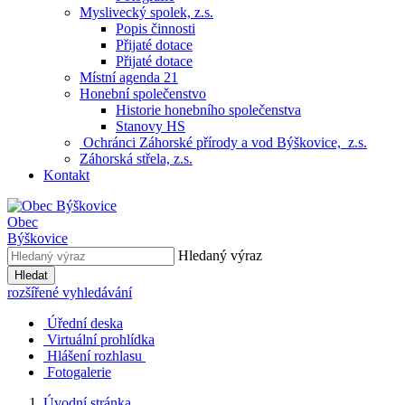
Myslivecký spolek, z.s.
Popis činnosti
Přijaté dotace
Přijaté dotace
Místní agenda 21
Honební společenstvo
Historie honebního společenstva
Stanovy HS
Ochránci Záhorské přírody a vod Býškovice, z.s.
Záhorská střela, z.s.
Kontakt
Obec
Býškovice
Hledaný výraz
Hledat
rozšířené vyhledávání
Úřední deska
Virtuální prohlídka
Hlášení rozhlasu
Fotogalerie
Úvodní stránka