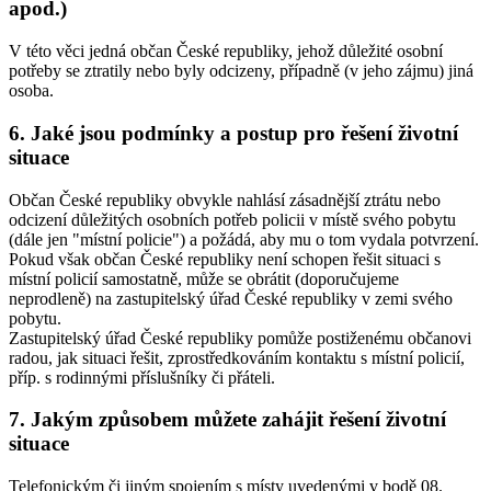
apod.)
V této věci jedná občan České republiky, jehož důležité osobní
potřeby se ztratily nebo byly odcizeny, případně (v jeho zájmu) jiná
osoba.
6. Jaké jsou podmínky a postup pro řešení životní
situace
Občan České republiky obvykle nahlásí zásadnější ztrátu nebo
odcizení důležitých osobních potřeb policii v místě svého pobytu
(dále jen "místní policie") a požádá, aby mu o tom vydala potvrzení.
Pokud však občan České republiky není schopen řešit situaci s
místní policií samostatně, může se obrátit (doporučujeme
neprodleně) na zastupitelský úřad České republiky v zemi svého
pobytu.
Zastupitelský úřad České republiky pomůže postiženému občanovi
radou, jak situaci řešit, zprostředkováním kontaktu s místní policií,
příp. s rodinnými příslušníky či přáteli.
7. Jakým způsobem můžete zahájit řešení životní
situace
Telefonickým či jiným spojením s místy uvedenými v bodě 08.