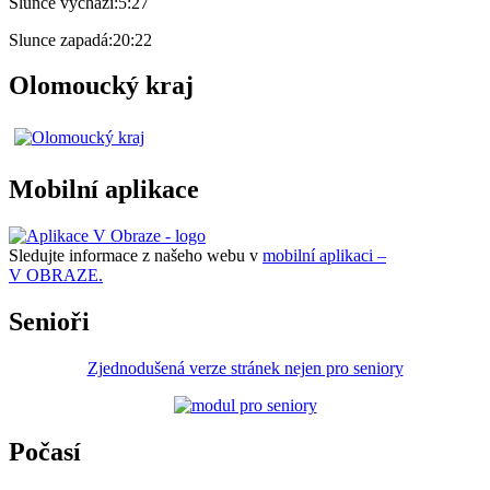
Slunce vychází:
5:27
Slunce zapadá:
20:22
Olomoucký kraj
Mobilní aplikace
Sledujte informace z našeho webu v
mobilní aplikaci –
V OBRAZE.
Senioři
Zjednodušená verze stránek nejen pro seniory
Počasí