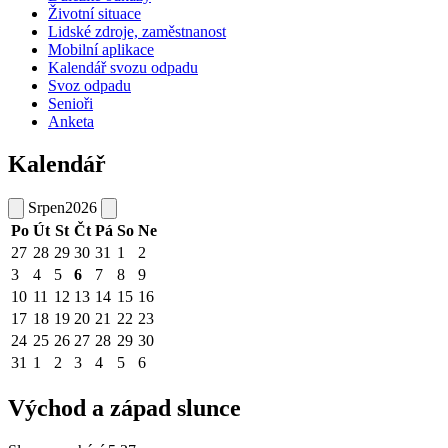
Životní situace
Lidské zdroje, zaměstnanost
Mobilní aplikace
Kalendář svozu odpadu
Svoz odpadu
Senioři
Anketa
Kalendář
Srpen
2026
Po
Út
St
Čt
Pá
So
Ne
27
28
29
30
31
1
2
3
4
5
6
7
8
9
10
11
12
13
14
15
16
17
18
19
20
21
22
23
24
25
26
27
28
29
30
31
1
2
3
4
5
6
Východ a západ slunce