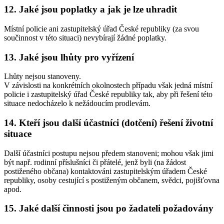
12. Jaké jsou poplatky a jak je lze uhradit
Místní policie ani zastupitelský úřad České republiky (za svou
součinnost v této situaci) nevybírají žádné poplatky.
13. Jaké jsou lhůty pro vyřízení
Lhůty nejsou stanoveny.
V závislosti na konkrétních okolnostech případu však jedná místní
policie i zastupitelský úřad České republiky tak, aby při řešení této
situace nedocházelo k nežádoucím prodlevám.
14. Kteří jsou další účastníci (dotčení) řešení životní
situace
Další účastníci postupu nejsou předem stanoveni; mohou však jimi
být např. rodinní příslušníci či přátelé, jenž byli (na žádost
postiženého občana) kontaktováni zastupitelským úřadem České
republiky, osoby cestující s postiženým občanem, svědci, pojišťovna
apod.
15. Jaké další činnosti jsou po žadateli požadovány