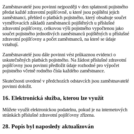
Zaměstnavatelé jsou povinni nejpozději v den splatnosti pojistného
předat každé zdravotní pojišťovně, u které jsou pojištěni jejich
zaměstnanci, přehled o platbách pojistného, který obsahuje součet
vyměřovacích základů zaměstnanců pojištěných u příslušné
zdravotní pojišťovny, celkovou výši pojistného vypočtenou jako
součet pojistného jednotlivých zaměstnanců pojištěných u příslušné
zdravotní pojišťovny a počet zaměstnanců, na které se údaje
vztahují.
Zaměstnavatelé jsou dále povinni vést průkaznou evidenci o
uskutečněných platbách pojistného. Na žádost příslušné zdravotní
pojišťovny jsou povinni předložit údaje rozhodné pro výpočet
pojistného včetně rodného čísla každého zaměstnance.
Skutečnosti uvedené v předchozích odstavcích jsou zaměstnavatelé
povinni doložit.
16. Elektronická služba, kterou lze využít
Můžete využít elektronickou podatelnu, pokud je na internetových
stránkách příslušné zdravotní pojišťovny zřízena.
28. Popis byl naposledy aktualizován