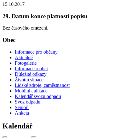
15.10.2017
29. Datum konce platnosti popisu
Bez časového omezení.
Obec
Informace pro občany
Aktuálně
Fotogalerie
Informace o obci
Důležité odkazy
Životní situace
Lidské zdroje, zaměstnanost
Mobilní aplikace
Kalendář svozu odpadu
Svoz odpadu
Senioři
Anketa
Kalendář