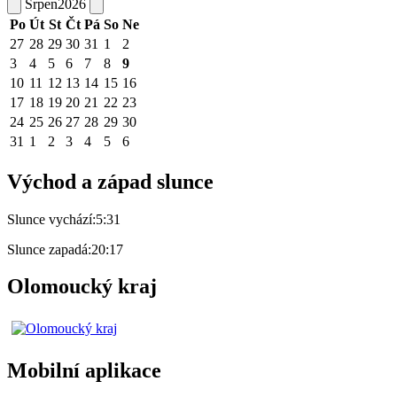
Srpen
2026
Po
Út
St
Čt
Pá
So
Ne
27
28
29
30
31
1
2
3
4
5
6
7
8
9
10
11
12
13
14
15
16
17
18
19
20
21
22
23
24
25
26
27
28
29
30
31
1
2
3
4
5
6
Východ a západ slunce
Slunce vychází:
5:31
Slunce zapadá:
20:17
Olomoucký kraj
Mobilní aplikace