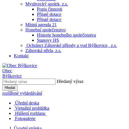
Myslivecký spolek, z.s.
Popis činnosti
Přijaté dotace
Přijaté dotace
Místní agenda 21
Honební společenstvo
Historie honebního společenstva
Stanovy HS
Ochránci Záhorské přírody a vod Býškovice, z.s.
Záhorská střela, z.s.
Kontakt
Obec
Býškovice
Hledaný výraz
Hledat
rozšířené vyhledávání
Úřední deska
Virtuální prohlídka
Hlášení rozhlasu
Fotogalerie
Úvodní stránka