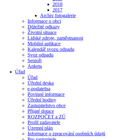
2018
2017
Archiv fotogalerie
Informace o obci
Důležité odkazy
Životní situace
Lidské zdroje, zaměstnanost
Mobilní aplikace
Kalendář svozu odpadu
Svoz odpadu
Senioři
Anketa
Úřad
Úřad
Úřední deska
e-podatelna
Povinné informace
Úřední hodiny
Zastupitelstvo obce
Přijaté dotace
ROZPOČET a ZÚ
Profil zadavatele
Územní plán
Informace o zpracování osobních údajů
Pro zastupitele