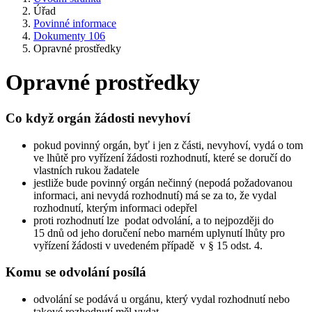
Úřad
Povinné informace
Dokumenty 106
Opravné prostředky
Opravné prostředky
Co když orgán žádosti nevyhoví
pokud povinný orgán, byť i jen z části, nevyhoví, vydá o tom
ve lhůtě pro vyřízení žádosti rozhodnutí, které se doručí do
vlastních rukou žadatele
jestliže bude povinný orgán nečinný (nepodá požadovanou
informaci, ani nevydá rozhodnutí) má se za to, že vydal
rozhodnutí, kterým informaci odepřel
proti rozhodnutí lze podat odvolání, a to nejpozději do
15 dnů od jeho doručení nebo marném uplynutí lhůty pro
vyřízení žádosti v uvedeném případě v § 15 odst. 4.
Komu se odvolání posílá
odvolání se podává u orgánu, který vydal rozhodnutí nebo
takové rozhodnutí měl vydat