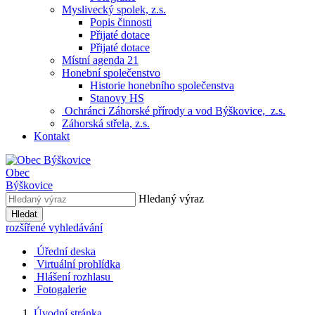
Myslivecký spolek, z.s.
Popis činnosti
Přijaté dotace
Přijaté dotace
Místní agenda 21
Honební společenstvo
Historie honebního společenstva
Stanovy HS
Ochránci Záhorské přírody a vod Býškovice, z.s.
Záhorská střela, z.s.
Kontakt
Obec
Býškovice
Hledaný výraz
Hledat
rozšířené vyhledávání
Úřední deska
Virtuální prohlídka
Hlášení rozhlasu
Fotogalerie
Úvodní stránka