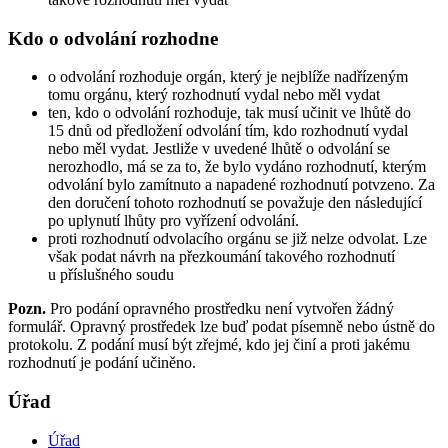
Kdo o odvolání rozhodne
o odvolání rozhoduje orgán, který je nejblíže nadřízeným
tomu orgánu, který rozhodnutí vydal nebo měl vydat
ten, kdo o odvolání rozhoduje, tak musí učinit ve lhůtě do
15 dnů od předložení odvolání tím, kdo rozhodnutí vydal
nebo měl vydat. Jestliže v uvedené lhůtě o odvolání se
nerozhodlo, má se za to, že bylo vydáno rozhodnutí, kterým
odvolání bylo zamítnuto a napadené rozhodnutí potvzeno. Za
den doručení tohoto rozhodnutí se považuje den následující
po uplynutí lhůty pro vyřízení odvolání.
proti rozhodnutí odvolacího orgánu se již nelze odvolat. Lze
však podat návrh na přezkoumání takového rozhodnutí
u příslušného soudu
Pozn.
Pro podání opravného prostředku není vytvořen žádný
formulář. Opravný prostředek lze buď podat písemně nebo ústně do
protokolu. Z podání musí být zřejmé, kdo jej činí a proti jakému
rozhodnutí je podání učiněno.
Úřad
Úřad