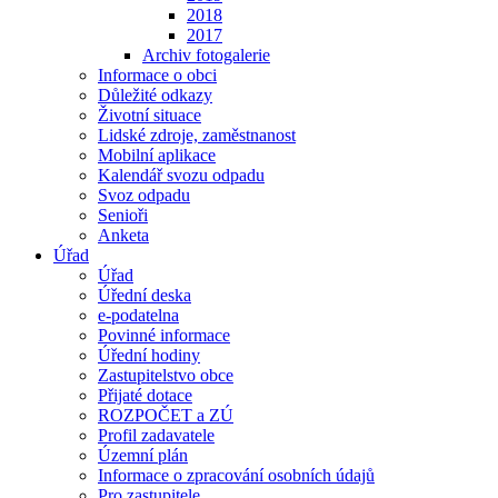
2018
2017
Archiv fotogalerie
Informace o obci
Důležité odkazy
Životní situace
Lidské zdroje, zaměstnanost
Mobilní aplikace
Kalendář svozu odpadu
Svoz odpadu
Senioři
Anketa
Úřad
Úřad
Úřední deska
e-podatelna
Povinné informace
Úřední hodiny
Zastupitelstvo obce
Přijaté dotace
ROZPOČET a ZÚ
Profil zadavatele
Územní plán
Informace o zpracování osobních údajů
Pro zastupitele