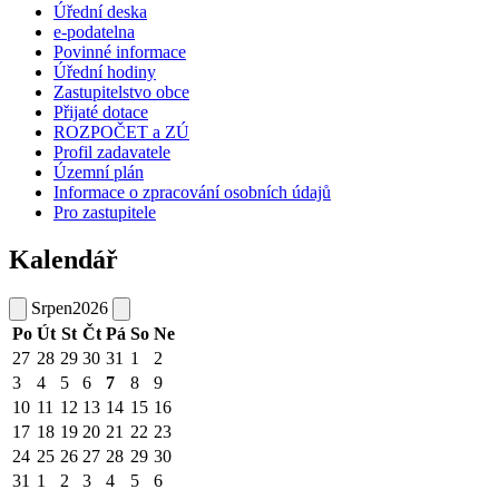
Úřední deska
e-podatelna
Povinné informace
Úřední hodiny
Zastupitelstvo obce
Přijaté dotace
ROZPOČET a ZÚ
Profil zadavatele
Územní plán
Informace o zpracování osobních údajů
Pro zastupitele
Kalendář
Srpen
2026
Po
Út
St
Čt
Pá
So
Ne
27
28
29
30
31
1
2
3
4
5
6
7
8
9
10
11
12
13
14
15
16
17
18
19
20
21
22
23
24
25
26
27
28
29
30
31
1
2
3
4
5
6