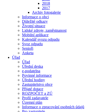
2018
2017
Archiv fotogalerie
Informace o obci
Důležité odkazy
Životní situace
Lidské zdroje, zaměstnanost
Mobilní aplikace
Kalendář svozu odpadu
Svoz odpadu
Senioři
Anketa
Úřad
Úřad
Úřední deska
e-podatelna
Povinné informace
Úřední hodiny
Zastupitelstvo obce
Přijaté dotace
ROZPOČET a ZÚ
Profil zadavatele
Územní plán
Informace o zpracování osobních údajů
Pro zastupitele