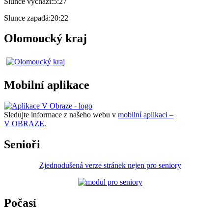
Slunce vychází:
5:27
Slunce zapadá:
20:22
Olomoucký kraj
Mobilní aplikace
Sledujte informace z našeho webu v
mobilní aplikaci –
V OBRAZE.
Senioři
Zjednodušená verze stránek nejen pro seniory
Počasí