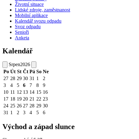
Životní situace
Lidské zdroje, zaměstnanost
Mobilní aplikace
Kalendář svozu odpadu
Svoz odpadu
Senioři
Anketa
Kalendář
Srpen
2026
Po
Út
St
Čt
Pá
So
Ne
27
28
29
30
31
1
2
3
4
5
6
7
8
9
10
11
12
13
14
15
16
17
18
19
20
21
22
23
24
25
26
27
28
29
30
31
1
2
3
4
5
6
Východ a západ slunce