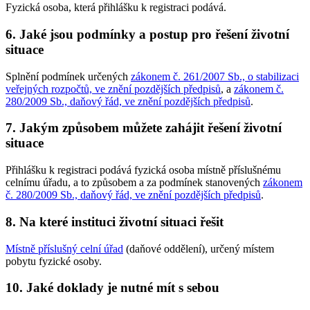
Fyzická osoba, která přihlášku k registraci podává.
6. Jaké jsou podmínky a postup pro řešení životní
situace
Splnění podmínek určených
zákonem č. 261/2007 Sb., o stabilizaci
veřejných rozpočtů, ve znění pozdějších předpisů
, a
zákonem č.
280/2009 Sb., daňový řád, ve znění pozdějších předpisů
.
7. Jakým způsobem můžete zahájit řešení životní
situace
Přihlášku k registraci podává fyzická osoba místně příslušnému
celnímu úřadu, a to způsobem a za podmínek stanovených
zákonem
č. 280/2009 Sb., daňový řád, ve znění pozdějších předpisů
.
8. Na které instituci životní situaci řešit
Místně příslušný celní úřad
(daňové oddělení), určený místem
pobytu fyzické osoby.
10. Jaké doklady je nutné mít s sebou