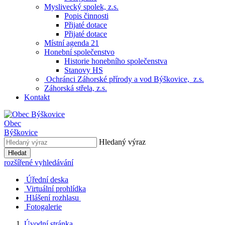
Myslivecký spolek, z.s.
Popis činnosti
Přijaté dotace
Přijaté dotace
Místní agenda 21
Honební společenstvo
Historie honebního společenstva
Stanovy HS
Ochránci Záhorské přírody a vod Býškovice, z.s.
Záhorská střela, z.s.
Kontakt
Obec
Býškovice
Hledaný výraz
Hledat
rozšířené vyhledávání
Úřední deska
Virtuální prohlídka
Hlášení rozhlasu
Fotogalerie
Úvodní stránka