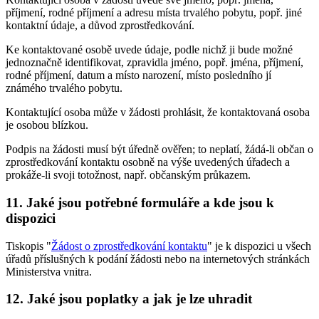
příjmení, rodné příjmení a adresu místa trvalého pobytu, popř. jiné
kontaktní údaje, a důvod zprostředkování.
Ke kontaktované osobě uvede údaje, podle nichž ji bude možné
jednoznačně identifikovat, zpravidla jméno, popř. jména, příjmení,
rodné příjmení, datum a místo narození, místo posledního jí
známého trvalého pobytu.
Kontaktující osoba může v žádosti prohlásit, že kontaktovaná osoba
je osobou blízkou.
Podpis na žádosti musí být úředně ověřen; to neplatí, žádá-li občan o
zprostředkování kontaktu osobně na výše uvedených úřadech a
prokáže-li svoji totožnost, např. občanským průkazem.
11. Jaké jsou potřebné formuláře a kde jsou k
dispozici
Tiskopis "
Žádost o zprostředkování kontaktu
" je k dispozici u všech
úřadů příslušných k podání žádosti nebo na internetových stránkách
Ministerstva vnitra.
12. Jaké jsou poplatky a jak je lze uhradit