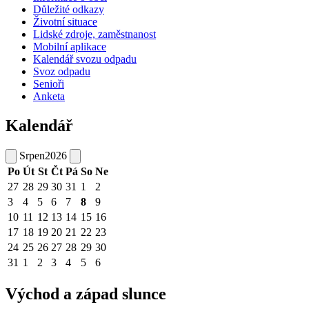
Důležité odkazy
Životní situace
Lidské zdroje, zaměstnanost
Mobilní aplikace
Kalendář svozu odpadu
Svoz odpadu
Senioři
Anketa
Kalendář
Srpen
2026
Po
Út
St
Čt
Pá
So
Ne
27
28
29
30
31
1
2
3
4
5
6
7
8
9
10
11
12
13
14
15
16
17
18
19
20
21
22
23
24
25
26
27
28
29
30
31
1
2
3
4
5
6
Východ a západ slunce