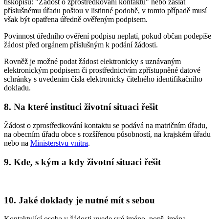
tiskopisu: "Žádost o zprostředkování kontaktu" nebo zaslat
příslušnému úřadu poštou v listinné podobě, v tomto případě musí
však být opatřena úředně ověřeným podpisem.
Povinnost úředního ověření podpisu neplatí, pokud občan podepíše
žádost před orgánem příslušným k podání žádosti.
Rovněž je možné podat žádost elektronicky s uznávaným
elektronickým podpisem či prostřednictvím zpřístupněné datové
schránky s uvedením čísla elektronicky čitelného identifikačního
dokladu.
8. Na které instituci životní situaci řešit
Žádost o zprostředkování kontaktu se podává na matričním úřadu,
na obecním úřadu obce s rozšířenou působností, na krajském úřadu
nebo na
Ministerstvu vnitra
.
9. Kde, s kým a kdy životní situaci řešit
10. Jaké doklady je nutné mít s sebou
Kontaktující osoba v žádosti uvede své jméno, popř. jména,