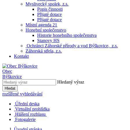
Myslivecký spolek, z.s.
Popis činnosti
Přijaté dotace
Přijaté dotace
Místní agenda 21
Honební společenstvo
Historie honebního společenstva
Stanovy HS
Ochránci Záhorské přírody a vod Býškovice, z.s.
Záhorská střela, z.s.
Kontakt
Obec
Býškovice
Hledaný výraz
Hledat
rozšířené vyhledávání
Úřední deska
Virtuální prohlídka
Hlášení rozhlasu
Fotogalerie
Úvodní stránka