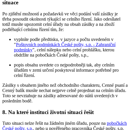
situace
Po zjištění možností a požadavků ve věci podání vaší zásilky je
třeba posoudit okolnosti týkající se celního řízení. Jako odesílatel
totiž musíte upozornit celní úřady na obsah zásilky a na zboží
podléhající celnímu řízení tím, že:
vyplníte podle předtisku, v jazyce a počtu uvedeném v
"
Poštovních podmínkách České pošty, s.p. - Zahraniční
podmínky
", celní nálepku nebo celní prohlášku, kterou
obdržíte na pobočkách České pošty, s.p.,
popis obsahu uvedete co nejpodrobněji tak, aby celním
úřadům v zemi určení poskytoval informace potřebné pro
celní řízení.
Zásilky s obsahem jiného než obchodního charakteru, Cenné psaní a
Cenný balík musíte nechat nejprve celně projednat na celním úřadu.
Toto se nevztahuje na zásilky adresované do států uvedených v
posledním bodě.
8. Na které instituci životní situaci řešit
Tuto situaci nelze řešit na žádném jiném úřadu, pouze na
pobočkách
České pošty, s.p.
, nebo u pověřeného pracovníka České pošty, s.p.