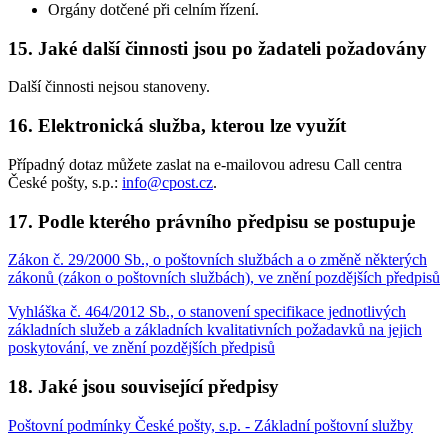
Orgány dotčené při celním řízení.
15. Jaké další činnosti jsou po žadateli požadovány
Další činnosti nejsou stanoveny.
16. Elektronická služba, kterou lze využít
Případný dotaz můžete zaslat na e-mailovou adresu Call centra
České pošty, s.p.:
info@cpost.cz
.
17. Podle kterého právního předpisu se postupuje
Zákon č. 29/2000 Sb., o poštovních službách a o změně některých
zákonů (zákon o poštovních službách), ve znění pozdějších předpisů
Vyhláška č. 464/2012 Sb., o stanovení specifikace jednotlivých
základních služeb a základních kvalitativních požadavků na jejich
poskytování, ve znění pozdějších předpisů
18. Jaké jsou související předpisy
Poštovní podmínky České pošty, s.p. - Základní poštovní služby