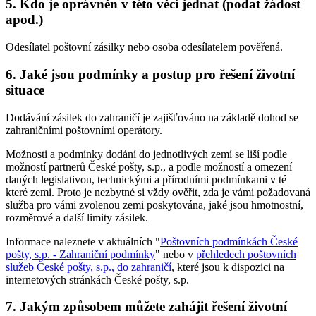
5. Kdo je oprávněn v této věci jednat (podat žádost
apod.)
Odesílatel poštovní zásilky nebo osoba odesílatelem pověřená.
6. Jaké jsou podmínky a postup pro řešení životní
situace
Dodávání zásilek do zahraničí je zajišťováno na základě dohod se
zahraničními poštovními operátory.
Možnosti a podmínky dodání do jednotlivých zemí se liší podle
možností partnerů České pošty, s.p., a podle možností a omezení
daných legislativou, technickými a přírodními podmínkami v té
které zemi. Proto je nezbytné si vždy ověřit, zda je vámi požadovaná
služba pro vámi zvolenou zemi poskytována, jaké jsou hmotnostní,
rozměrové a další limity zásilek.
Informace naleznete v aktuálních "
Poštovních podmínkách České
pošty, s.p. - Zahraniční podmínky
" nebo v
přehledech poštovních
služeb České pošty, s.p., do zahraničí
, které jsou k dispozici na
internetových stránkách České pošty, s.p.
7. Jakým způsobem můžete zahájit řešení životní