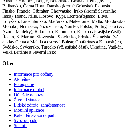
Albánie, Andorra, Belgie, Bělorusko, Bosna a Hercegovina,
Bulharsko, Černá Hora, Dánsko (kromě Grónska), Estonsko,
Finsko, Francie, Gibraltar, Chorvatsko, Irsko (kromě Severního
Irska), Island, Itálie, Kosovo, Kypr, Lichtenštejnsko, Litva,
Lotyšsko, Lucembursko, Maďarsko, Makedonie, Malta, Moldavsko,
Monako, Německo, Nizozemsko, Norsko, Polsko, Portugalsko (vč.
Azor a Madeiry), Rakousko, Rumunsko, Rusko (vč. asijské části),
Řecko, S. Marino, Slovensko, Slovinsko, Srbsko, Španělsko (vč.
enkláv Ceuta a Melilla a ostrovů Baleár, Chafarinas a Kanárských),
Švédsko, Švýcarsko, Turecko (vč. asijské části), Ukrajina, Vatikán,
Velká Británie a Severní Irsko.
Obec
Informace pro občany
Aktuálně
Fotogalerie
Informace o obci
Důležité odkazy
Životní situace
Lidské zdroje, zaměstnanost
Mobilní aplikace
Kalendář svozu odpadu
Svoz odpadu
Senioři