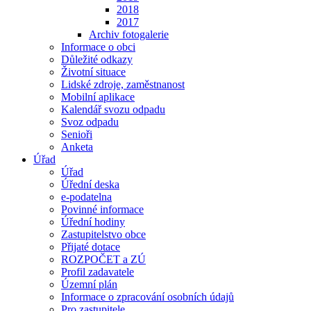
2018
2017
Archiv fotogalerie
Informace o obci
Důležité odkazy
Životní situace
Lidské zdroje, zaměstnanost
Mobilní aplikace
Kalendář svozu odpadu
Svoz odpadu
Senioři
Anketa
Úřad
Úřad
Úřední deska
e-podatelna
Povinné informace
Úřední hodiny
Zastupitelstvo obce
Přijaté dotace
ROZPOČET a ZÚ
Profil zadavatele
Územní plán
Informace o zpracování osobních údajů
Pro zastupitele