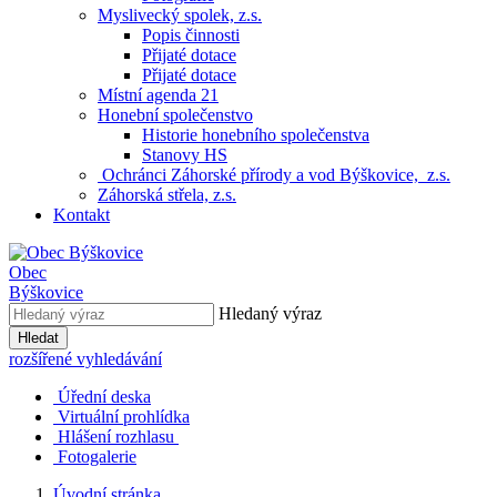
Myslivecký spolek, z.s.
Popis činnosti
Přijaté dotace
Přijaté dotace
Místní agenda 21
Honební společenstvo
Historie honebního společenstva
Stanovy HS
Ochránci Záhorské přírody a vod Býškovice, z.s.
Záhorská střela, z.s.
Kontakt
Obec
Býškovice
Hledaný výraz
Hledat
rozšířené vyhledávání
Úřední deska
Virtuální prohlídka
Hlášení rozhlasu
Fotogalerie
Úvodní stránka