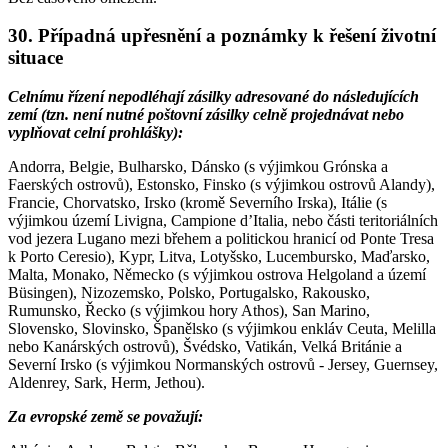
30. Případná upřesnění a poznámky k řešení životní
situace
Celnímu řízení nepodléhají zásilky adresované do následujících
zemí (tzn. není nutné poštovní zásilky celně projednávat nebo
vyplňovat celní prohlášky)
:
Andorra, Belgie, Bulharsko, Dánsko (s výjimkou Grónska a
Faerských ostrovů), Estonsko, Finsko (s výjimkou ostrovů Alandy),
Francie, Chorvatsko, Irsko (kromě Severního Irska), Itálie (s
výjimkou území Livigna, Campione d’Italia, nebo části teritoriálních
vod jezera Lugano mezi břehem a politickou hranicí od Ponte Tresa
k Porto Ceresio), Kypr, Litva, Lotyšsko, Lucembursko, Maďarsko,
Malta, Monako, Německo (s výjimkou ostrova Helgoland a území
Büsingen), Nizozemsko, Polsko, Portugalsko, Rakousko,
Rumunsko, Řecko (s výjimkou hory Athos), San Marino,
Slovensko, Slovinsko, Španělsko (s výjimkou enkláv Ceuta, Melilla
nebo Kanárských ostrovů), Švédsko, Vatikán, Velká Británie a
Severní Irsko (s výjimkou Normanských ostrovů - Jersey, Guernsey,
Aldenrey, Sark, Herm, Jethou).
Za evropské země se považují
: