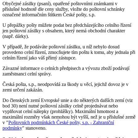
Obyčejné zásilky (psaní), opatřené poštovními známkami v
příslušné hodnotě dle ceny služby, vložte do poštovní schránky
označené informačním štítkem České pošty, s.p.
U přepážky pošty můžete podat bez předcházejícího celního řízení
jen poštovní zásilky s obsahem, který nemá obchodní charakter
(např. dárky).
V případě, že podáváte poštovní zásilku, u níž nebylo dosud
provedeno celní řízení, zmocňujete tím poštu k tomu, aby jednala při
celním řízení jako váš přímý zástupce.
Závazné informace o celních předpisech a vývozu zboží podávají
zaměstnanci celní správy.
Česká pošta, s.p., neodpovídá za škody u věcí, jejichž dovoz je v
zemi určení zakázán.
Do členských zemí Evropské unie a do některých dalších zemí (viz
bod 30) není nutné poštovní zásilky celně projednávat nebo
vyplňovat celní nálepky (prohlášky). Maximální hmotnost a
maximální rozměry však nemohou být vyšší, než je u příslušné země
v "
Poštovních podmínkách České pošty, s.p. - Zahraniční
podmínky
" stanoveno.