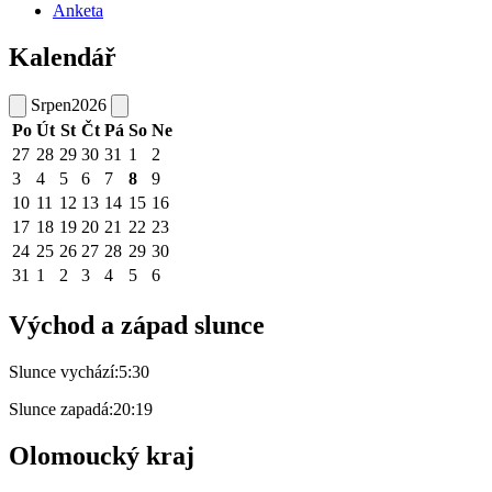
Anketa
Kalendář
Srpen
2026
Po
Út
St
Čt
Pá
So
Ne
27
28
29
30
31
1
2
3
4
5
6
7
8
9
10
11
12
13
14
15
16
17
18
19
20
21
22
23
24
25
26
27
28
29
30
31
1
2
3
4
5
6
Východ a západ slunce
Slunce vychází:
5:30
Slunce zapadá:
20:19
Olomoucký kraj