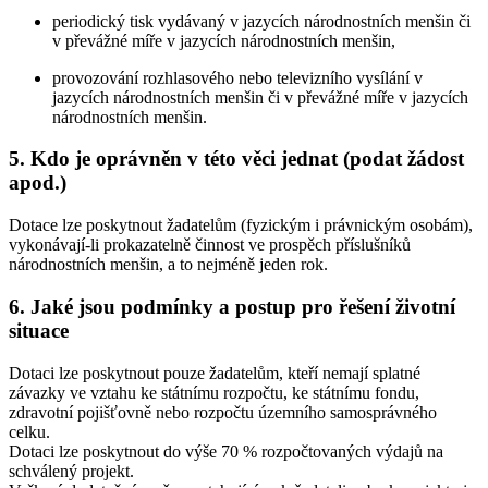
periodický tisk vydávaný v jazycích národnostních menšin či
v převážné míře v jazycích národnostních menšin,
provozování rozhlasového nebo televizního vysílání v
jazycích národnostních menšin či v převážné míře v jazycích
národnostních menšin.
5. Kdo je oprávněn v této věci jednat (podat žádost
apod.)
Dotace lze poskytnout žadatelům (fyzickým i právnickým osobám),
vykonávají-li prokazatelně činnost ve prospěch příslušníků
národnostních menšin, a to nejméně jeden rok.
6. Jaké jsou podmínky a postup pro řešení životní
situace
Dotaci lze poskytnout pouze žadatelům, kteří nemají splatné
závazky ve vztahu ke státnímu rozpočtu, ke státnímu fondu,
zdravotní pojišťovně nebo rozpočtu územního samosprávného
celku.
Dotaci lze poskytnout do výše 70 % rozpočtovaných výdajů na
schválený projekt.