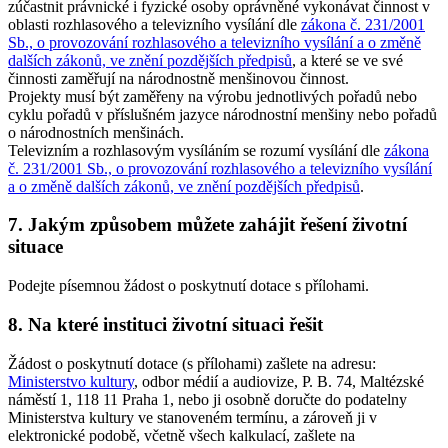
zúčastnit právnické i fyzické osoby oprávněné vykonávat činnost v
oblasti rozhlasového a televizního vysílání dle
zákona č. 231/2001
Sb., o provozování rozhlasového a televizního vysílání a o změně
dalších zákonů, ve znění pozdějších předpisů
, a které se ve své
činnosti zaměřují na národnostně menšinovou činnost.
Projekty musí být zaměřeny na výrobu jednotlivých pořadů nebo
cyklu pořadů v příslušném jazyce národnostní menšiny nebo pořadů
o národnostních menšinách.
Televizním a rozhlasovým vysíláním se rozumí vysílání dle
zákona
č. 231/2001 Sb., o provozování rozhlasového a televizního vysílání
a o změně dalších zákonů, ve znění pozdějších předpisů
.
7. Jakým způsobem můžete zahájit řešení životní
situace
Podejte písemnou žádost o poskytnutí dotace s přílohami.
8. Na které instituci životní situaci řešit
Žádost o poskytnutí dotace (s přílohami) zašlete na adresu:
Ministerstvo kultury
, odbor médií a audiovize, P. B. 74, Maltézské
náměstí 1, 118 11 Praha 1, nebo ji osobně doručte do podatelny
Ministerstva kultury ve stanoveném termínu, a zároveň ji v
elektronické podobě, včetně všech kalkulací, zašlete na