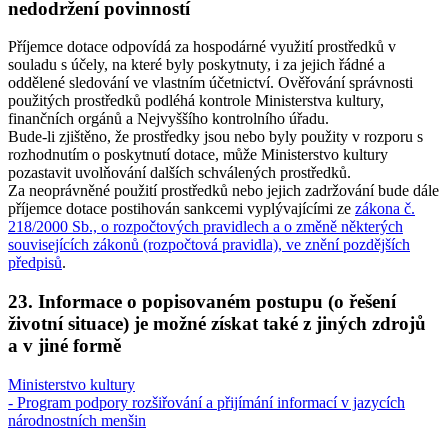
nedodržení povinností
Příjemce dotace odpovídá za hospodárné využití prostředků v
souladu s účely, na které byly poskytnuty, i za jejich řádné a
oddělené sledování ve vlastním účetnictví. Ověřování správnosti
použitých prostředků podléhá kontrole Ministerstva kultury,
finančních orgánů a Nejvyššího kontrolního úřadu.
Bude-li zjištěno, že prostředky jsou nebo byly použity v rozporu s
rozhodnutím o poskytnutí dotace, může Ministerstvo kultury
pozastavit uvolňování dalších schválených prostředků.
Za neoprávněné použití prostředků nebo jejich zadržování bude dále
příjemce dotace postihován sankcemi vyplývajícími ze
zákona č.
218/2000 Sb., o rozpočtových pravidlech a o změně některých
souvisejících zákonů (rozpočtová pravidla), ve znění pozdějších
předpisů
.
23. Informace o popisovaném postupu (o řešení
životní situace) je možné získat také z jiných zdrojů
a v jiné formě
Ministerstvo kultury
- Program podpory rozšiřování a přijímání informací v jazycích
národnostních menšin