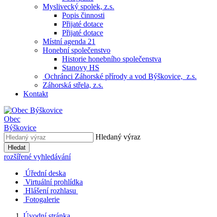
Myslivecký spolek, z.s.
Popis činnosti
Přijaté dotace
Přijaté dotace
Místní agenda 21
Honební společenstvo
Historie honebního společenstva
Stanovy HS
Ochránci Záhorské přírody a vod Býškovice, z.s.
Záhorská střela, z.s.
Kontakt
Obec
Býškovice
Hledaný výraz
Hledat
rozšířené vyhledávání
Úřední deska
Virtuální prohlídka
Hlášení rozhlasu
Fotogalerie
Úvodní stránka