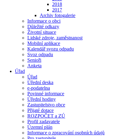
2018
2017
Archiv fotogalerie
Informace o obci
Důležité odkazy
Životní situace
Lidské zdroje, zaměstnanost
Mobilní aplikace
Kalendář svozu odpadu
Svoz odpadu
Senioři
Anketa
Úřad
Úřad
Úřední deska
e-podatelna
Povinné informace
Úřední hodiny
Zastupitelstvo obce
Přijaté dotace
ROZPOČET a ZÚ
Profil zadavatele
Územní plán
Informace o zpracování osobních údajů
Pro zastupitele