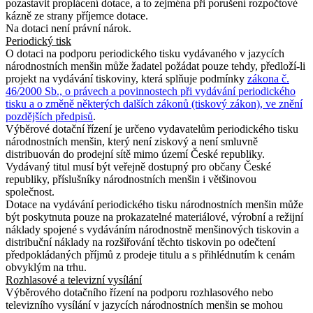
pozastavit proplácení dotace, a to zejména při porušení rozpočtové
kázně ze strany příjemce dotace.
Na dotaci není právní nárok.
Periodický tisk
O dotaci na podporu periodického tisku vydávaného v jazycích
národnostních menšin může žadatel požádat pouze tehdy, předloží-li
projekt na vydávání tiskoviny, která splňuje podmínky
zákona č.
46/2000 Sb., o právech a povinnostech při vydávání periodického
tisku a o změně některých dalších zákonů (tiskový zákon), ve znění
pozdějších předpisů
.
Výběrové dotační řízení je určeno vydavatelům periodického tisku
národnostních menšin, který není ziskový a není smluvně
distribuován do prodejní sítě mimo území České republiky.
Vydávaný titul musí být veřejně dostupný pro občany České
republiky, příslušníky národnostních menšin i většinovou
společnost.
Dotace na vydávání periodického tisku národnostních menšin může
být poskytnuta pouze na prokazatelné materiálové, výrobní a režijní
náklady spojené s vydáváním národnostně menšinových tiskovin a
distribuční náklady na rozšiřování těchto tiskovin po odečtení
předpokládaných příjmů z prodeje titulu a s přihlédnutím k cenám
obvyklým na trhu.
Rozhlasové a televizní vysílání
Výběrového dotačního řízení na podporu rozhlasového nebo
televizního vysílání v jazycích národnostních menšin se mohou