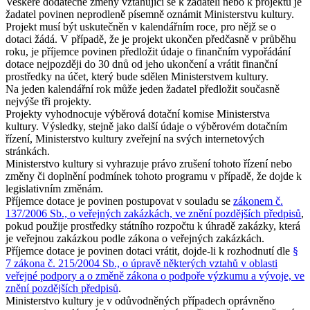
Veškeré dodatečné změny vztahující se k žadateli nebo k projektu je
žadatel povinen neprodleně písemně oznámit Ministerstvu kultury.
Projekt musí být uskutečněn v kalendářním roce, pro nějž se o
dotaci žádá. V případě, že je projekt ukončen předčasně v průběhu
roku, je příjemce povinen předložit údaje o finančním vypořádání
dotace nejpozději do 30 dnů od jeho ukončení a vrátit finanční
prostředky na účet, který bude sdělen Ministerstvem kultury.
Na jeden kalendářní rok může jeden žadatel předložit současně
nejvýše tři projekty.
Projekty vyhodnocuje výběrová dotační komise Ministerstva
kultury. Výsledky, stejně jako další údaje o výběrovém dotačním
řízení, Ministerstvo kultury zveřejní na svých internetových
stránkách.
Ministerstvo kultury si vyhrazuje právo zrušení tohoto řízení nebo
změny či doplnění podmínek tohoto programu v případě, že dojde k
legislativním změnám.
Příjemce dotace je povinen postupovat v souladu se
zákonem č.
137/2006 Sb., o veřejných zakázkách, ve znění pozdějších předpisů
,
pokud použije prostředky státního rozpočtu k úhradě zakázky, která
je veřejnou zakázkou podle zákona o veřejných zakázkách.
Příjemce dotace je povinen dotaci vrátit, dojde-li k rozhodnutí dle
§
7 zákona č. 215/2004 Sb., o úpravě některých vztahů v oblasti
veřejné podpory a o změně zákona o podpoře výzkumu a vývoje, ve
znění pozdějších předpisů
.
Ministerstvo kultury je v odůvodněných případech oprávněno