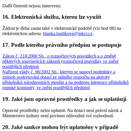
Další činnosti nejsou stanoveny.
16. Elektronická služba, kterou lze využít
Žádost je třeba zaslat také v elektronické podobě (viz bod 08) na
elektronickou adresu:
blanka.bartikova@mkcr.cz
.
17. Podle kterého právního předpisu se postupuje
Zákon č. 218/2000 Sb., o rozpočtových pravidlech a o změně
některých souvisejících zákonů (rozpočtová pravidla), ve znění
pozdějších předpisů
Nařízení vlády č. 98/2002 Sb., kterým se stanoví podmínky a
způsob poskytování dotací ze státního rozpočtu na aktivity
příslušníků národnostních menšin a na podporu integrace příslušníků
romské komunity, ve znění pozdějších předpisů
19. Jaké jsou opravné prostředky a jak se uplatňují
Opravné prostředky nelze uplatnit. Na dotaci není právní nárok a
Ministerstvo kultury není povinno zdůvodnit své rozhodnutí.
20. Jaké sankce mohou být uplatněny v případě