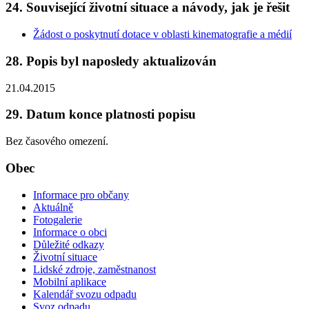
24. Související životní situace a návody, jak je řešit
Žádost o poskytnutí dotace v oblasti kinematografie a médií
28. Popis byl naposledy aktualizován
21.04.2015
29. Datum konce platnosti popisu
Bez časového omezení.
Obec
Informace pro občany
Aktuálně
Fotogalerie
Informace o obci
Důležité odkazy
Životní situace
Lidské zdroje, zaměstnanost
Mobilní aplikace
Kalendář svozu odpadu
Svoz odpadu