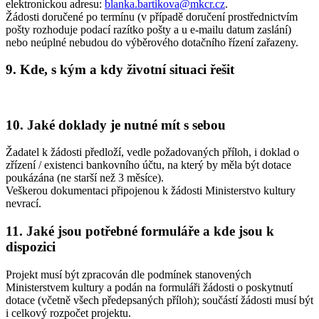
elektronickou adresu:
blanka.bartikova@mkcr.cz
.
Žádosti doručené po termínu (v případě doručení prostřednictvím
pošty rozhoduje podací razítko pošty a u e-mailu datum zaslání)
nebo neúplné nebudou do výběrového dotačního řízení zařazeny.
9. Kde, s kým a kdy životní situaci řešit
10. Jaké doklady je nutné mít s sebou
Žadatel k žádosti předloží, vedle požadovaných příloh, i doklad o
zřízení / existenci bankovního účtu, na který by měla být dotace
poukázána (ne starší než 3 měsíce).
Veškerou dokumentaci připojenou k žádosti Ministerstvo kultury
nevrací.
11. Jaké jsou potřebné formuláře a kde jsou k
dispozici
Projekt musí být zpracován dle podmínek stanovených
Ministerstvem kultury a podán na formuláři žádosti o poskytnutí
dotace (včetně všech předepsaných příloh); součástí žádosti musí být
i celkový rozpočet projektu.