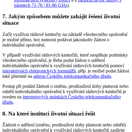
pásmech 71-76 / 81-86 GHz
).
7. Jakým způsobem můžete zahájit řešení životní
situace
Začít využívat rádiové kmitočty na základě všeobecného oprávnění
je možné přímo, bez nutnosti podávat jakoukoliv žádost o
individuální oprávnění.
V případě využívání rádiových kmitočtů, které nesplňuje podmínky
všeobecného oprávnění, je třeba podat žádost o udělení
individuálního oprávnění k využívání rádiových kmitočtů pomocí
interaktivních elektronických formulářů
, příp. je možné podat žádost
také písemně na
adresu Českého telekomunikačního úřadu
.
Postup při podání žádosti o změnu, prodloužení doby platnosti nebo
odnětí individuálního oprávnění k využívání rádiových kmitočtů je
uveden na
internetových stránkách Českého telekomunikačního
úřadu
.
8. Na které instituci životní situaci řešit
Žádosti o udělení (změnu, prodloužení doby platnosti nebo odnětí)
individuálního oprávnění k využívání rádiových kmitočtů zasílejte