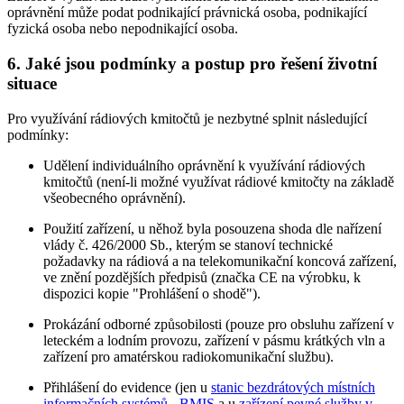
oprávnění může podat podnikající právnická osoba, podnikající
fyzická osoba nebo nepodnikající osoba.
6. Jaké jsou podmínky a postup pro řešení životní
situace
Pro využívání rádiových kmitočtů je nezbytné splnit následující
podmínky:
Udělení individuálního oprávnění k využívání rádiových
kmitočtů (není-li možné využívat rádiové kmitočty na základě
všeobecného oprávnění).
Použití zařízení, u něhož byla posouzena shoda dle nařízení
vlády č. 426/2000 Sb., kterým se stanoví technické
požadavky na rádiová a na telekomunikační koncová zařízení,
ve znění pozdějších předpisů (značka CE na výrobku, k
dispozici kopie "Prohlášení o shodě").
Prokázání odborné způsobilosti (pouze pro obsluhu zařízení v
leteckém a lodním provozu, zařízení v pásmu krátkých vln a
zařízení pro amatérskou radiokomunikační službu).
Přihlášení do evidence (jen u
stanic bezdrátových místních
informačních systémů - BMIS
a u
zařízení pevné služby v