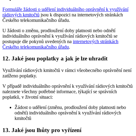
Formuláře žádosti o udělení individuálního oprávnění k využívání
rádiových kmitočtů
jsou k dispozici na internetových stránkách
Českého telekomunikačního úřadu.
U žádosti o změnu, prodloužení doby platnosti nebo odnětí
individuálního oprávnění k využívání rádiových kmitočtů se
postupuje dle pokynů uvedených na
internetových stránkách
Českého telekomunikačního úřadu
.
12. Jaké jsou poplatky a jak je lze uhradit
Využívání rádiových kmitočtů v rámci všeobecného oprávnění není
zatíženo poplatky.
V případě individuálního oprávnění k využívání rádiových kmitočtů
naleznete všechny potřebné informace, týkající se správních
poplatků, v životní situaci:
Žádost o udělení (změnu, prodloužení doby platnosti nebo
odnětí) individuálního oprávnění k využívání rádiových
kmitočtů
13. Jaké jsou lhůty pro vyřízení