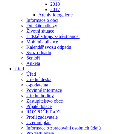
2018
2017
Archiv fotogalerie
Informace o obci
Důležité odkazy
Životní situace
Lidské zdroje, zaměstnanost
Mobilní aplikace
Kalendář svozu odpadu
Svoz odpadu
Senioři
Anketa
Úřad
Úřad
Úřední deska
e-podatelna
Povinné informace
Úřední hodiny
Zastupitelstvo obce
Přijaté dotace
ROZPOČET a ZÚ
Profil zadavatele
Územní plán
Informace o zpracování osobních údajů
Pro zastupitele