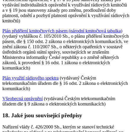
vydávání individuálních oprávnění k využívání rádiových kmitočtů
a v § 19 jsou stanoveny zásady pro změnu, prodloužení doby
platnosti, odnětí a pozbytí platnosti oprávnění k využívání rádiových
kmitočtů)
Plán přidělení kmitočtových pásem (národní kmitočtová tabulka)
(vydaný vyhláškou č. 105/2010 Sb., o plánu přidělení kmitočtových
pásem, dle § 150 odst. 2 zákona o elektronických komunikacích, ve
znění zákona č. 110/2007 Sb., o některých opatřeních v soustavě
ústředních orgánů státní správy, souvisejících se zrušením
Ministerstva informatiky České republiky a o změně některých
zákonů, k provedení § 16 odst. 1 zákona o elektronických
komunikacích)
Plán využití rádiového spektra
(vydávaný Českým
telekomunikačním úřadem dle § 16 odst. 2 zákona o elektronických
komunikacích)
Všeobecná oprávnění
(vydávaná Českým telekomunikačním
úřadem dle § 9 zákona o elektronických komunikacích)
18. Jaké jsou související předpisy
Nařízení vlády č. 426/2000 Sb., kterým se stanoví technické