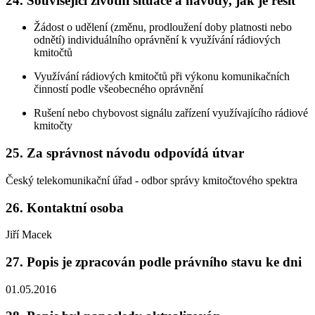
24. Související životní situace a návody, jak je řešit
Žádost o udělení (změnu, prodloužení doby platnosti nebo
odnětí) individuálního oprávnění k využívání rádiových
kmitočtů
Využívání rádiových kmitočtů při výkonu komunikačních
činností podle všeobecného oprávnění
Rušení nebo chybovost signálu zařízení využívajícího rádiové
kmitočty
25. Za správnost návodu odpovídá útvar
Český telekomunikační úřad - odbor správy kmitočtového spektra
26. Kontaktní osoba
Jiří Macek
27. Popis je zpracován podle právního stavu ke dni
01.05.2016