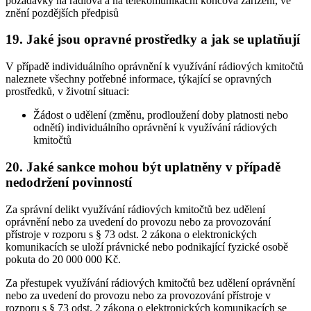
požadavky na rádiová a na telekomunikační koncová zařízení, ve
znění pozdějších předpisů
19. Jaké jsou opravné prostředky a jak se uplatňují
V případě individuálního oprávnění k využívání rádiových kmitočtů
naleznete všechny potřebné informace, týkající se opravných
prostředků, v životní situaci:
Žádost o udělení (změnu, prodloužení doby platnosti nebo
odnětí) individuálního oprávnění k využívání rádiových
kmitočtů
20. Jaké sankce mohou být uplatněny v případě
nedodržení povinností
Za správní delikt využívání rádiových kmitočtů bez udělení
oprávnění nebo za uvedení do provozu nebo za provozování
přístroje v rozporu s § 73 odst. 2 zákona o elektronických
komunikacích se uloží právnické nebo podnikající fyzické osobě
pokuta do 20 000 000 Kč.
Za přestupek využívání rádiových kmitočtů bez udělení oprávnění
nebo za uvedení do provozu nebo za provozování přístroje v
rozporu s § 73 odst. 2 zákona o elektronických komunikacích se