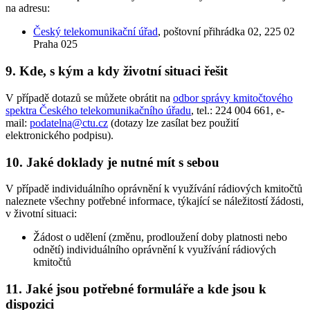
na adresu:
Český telekomunikační úřad
, poštovní přihrádka 02, 225 02
Praha 025
9. Kde, s kým a kdy životní situaci řešit
V případě dotazů se můžete obrátit na
odbor správy kmitočtového
spektra Českého telekomunikačního úřadu
, tel.: 224 004 661, e-
mail:
podatelna@ctu.cz
(dotazy lze zasílat bez použití
elektronického podpisu).
10. Jaké doklady je nutné mít s sebou
V případě individuálního oprávnění k využívání rádiových kmitočtů
naleznete všechny potřebné informace, týkající se náležitostí žádosti,
v životní situaci:
Žádost o udělení (změnu, prodloužení doby platnosti nebo
odnětí) individuálního oprávnění k využívání rádiových
kmitočtů
11. Jaké jsou potřebné formuláře a kde jsou k
dispozici