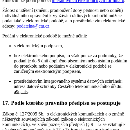
kmitočtů lze podat pomocí
interaktivních elektronických formulářů
.
Žádost o udělení (změnu, prodloužení doby platnosti nebo odnětí)
individuálního oprávnění k využívání rádiových kmitočtů můžete
podat také v elektronické podobě, a to prostřednictvím elektronické
adresy:
podatelna@ctu.cz
.
Podání v elektronické podobě je možné učinit:
s elektronickým podpisem,
bez elektronického podpisu, to však pouze za podmínky, že
podání je do 5 dnů doplněno písemným nebo ústním podáním
do protokolu nebo podáním v elektronické podobě se
zaručeným elektronickým podpisem,
prostřednictvím Integrovaného systému datových schránek;
adresa datové schránky Českého telekomunikačního úřadu:
a9qaats
.
17. Podle kterého právního předpisu se postupuje
Zákon č. 127/2005 Sb., o elektronických komunikacích a o změně
některých souvisejících zákonů (zákon o elektronických
komunikacích), ve znění pozdějších předpisů (§ 9 - 12 se vztahují k
všeobecnému oprávnění; v § 17 a 18 jsou stanoveny zásady pro