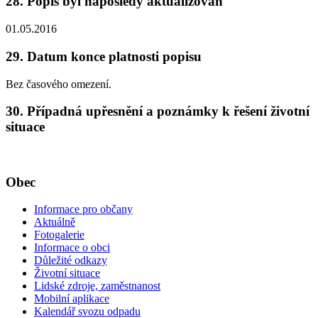
28. Popis byl naposledy aktualizován
01.05.2016
29. Datum konce platnosti popisu
Bez časového omezení.
30. Případná upřesnění a poznámky k řešení životní
situace
Obec
Informace pro občany
Aktuálně
Fotogalerie
Informace o obci
Důležité odkazy
Životní situace
Lidské zdroje, zaměstnanost
Mobilní aplikace
Kalendář svozu odpadu