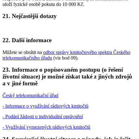
uloží fyzické osobě pokuta do 10 000 Kč.
21. Nejčastější dotazy
22. Další informace
Můžete se obrátit na
odbor správy kmitočtového spektra Českého
telekomunikačního úřadu
(viz bod 09).
23. Informace o popisovaném postupu (o řešení
životní situace) je možné získat také z jiných zdrojů
a v jiné formě
Český telekomunikační úřad
- Informace o využívání rádiových kmitočtů
- Podání žádosti o individuální oprávnění
- Využívání vymezených rádiových kmitočtů