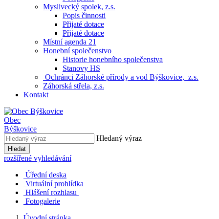
Myslivecký spolek, z.s.
Popis činnosti
Přijaté dotace
Přijaté dotace
Místní agenda 21
Honební společenstvo
Historie honebního společenstva
Stanovy HS
Ochránci Záhorské přírody a vod Býškovice, z.s.
Záhorská střela, z.s.
Kontakt
Obec
Býškovice
Hledaný výraz
Hledat
rozšířené vyhledávání
Úřední deska
Virtuální prohlídka
Hlášení rozhlasu
Fotogalerie
Úvodní stránka