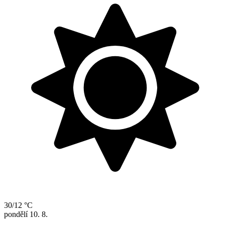
30/12 °C
pondělí
10. 8.