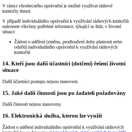
V rámci všeobecného oprávnění je možné využívat rádiové
kmitočty ihned.
V případě individuálního oprávnění k využívání rádiových kmitočtů
naleznete všechny potřebné informace, týkající se lhůt, v životní
situaci:
Žádost o udělení (změnu, prodloužení doby platnosti nebo
odnětí) individuálního oprávnění k využívání rádiových
kmitočtů
14. Kteří jsou další účastníci (dotčení) řešení životní
situace
Další účastníci postupu nejsou stanoveni.
15. Jaké další činnosti jsou po žadateli požadovány
Další činnosti nejsou stanoveny.
16. Elektronická služba, kterou lze využít
Žádost o udělení individuálního oprávnění k využívání rádiových