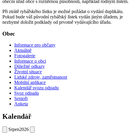
obecní úřad obce s rozšířenou působností, například rodným listem.
Při ztrátě rybářského lístku je možné požádat o vydání duplikátu.
Pokud bude váš původní rybářský lístek vydán jiným úřadem, je
nezbytné doložit podklady od prvotně vydávajícího úřadu.
Obec
Informace pro občany
Aktuálně
Fotogalerie
Informace o obci
Důležité odkazy
Životní situace
Lidské zdroje, zaměstnanost
Mobilní aplikace
Kalendář svozu odpadu
Svoz odpadu
Senioři
Anketa
Kalendář
Srpen
2026