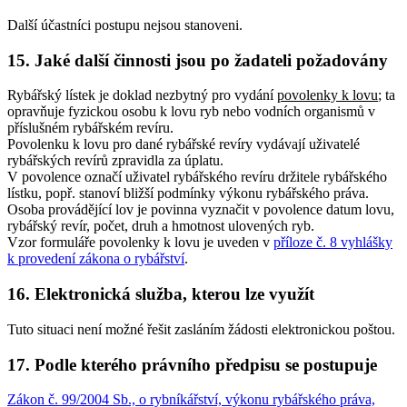
Další účastníci postupu nejsou stanoveni.
15. Jaké další činnosti jsou po žadateli požadovány
Rybářský lístek je doklad nezbytný pro vydání
povolenky k lovu
; ta
opravňuje fyzickou osobu k lovu ryb nebo vodních organismů v
příslušném rybářském revíru.
Povolenku k lovu pro dané rybářské revíry vydávají uživatelé
rybářských revírů zpravidla za úplatu.
V povolence označí uživatel rybářského revíru držitele rybářského
lístku, popř. stanoví bližší podmínky výkonu rybářského práva.
Osoba provádějící lov je povinna vyznačit v povolence datum lovu,
rybářský revír, počet, druh a hmotnost ulovených ryb.
Vzor formuláře povolenky k lovu je uveden v
příloze č. 8 vyhlášky
k provedení zákona o rybářství
.
16. Elektronická služba, kterou lze využít
Tuto situaci není možné řešit zasláním žádosti elektronickou poštou.
17. Podle kterého právního předpisu se postupuje
Zákon č. 99/2004 Sb., o rybníkářství, výkonu rybářského práva,