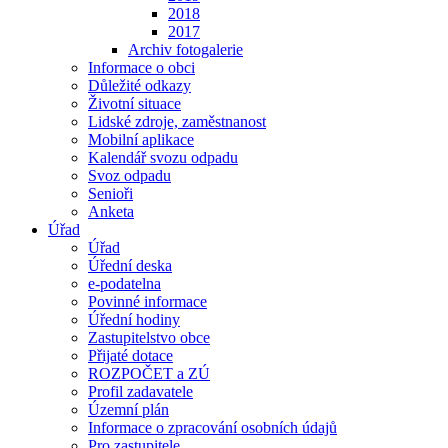
2018
2017
Archiv fotogalerie
Informace o obci
Důležité odkazy
Životní situace
Lidské zdroje, zaměstnanost
Mobilní aplikace
Kalendář svozu odpadu
Svoz odpadu
Senioři
Anketa
Úřad
Úřad
Úřední deska
e-podatelna
Povinné informace
Úřední hodiny
Zastupitelstvo obce
Přijaté dotace
ROZPOČET a ZÚ
Profil zadavatele
Územní plán
Informace o zpracování osobních údajů
Pro zastupitele