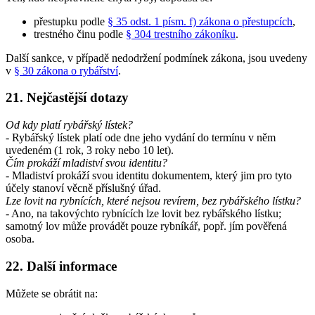
přestupku podle
§ 35 odst. 1 písm. f) zákona o přestupcích
,
trestného činu podle
§ 304 trestního zákoníku
.
Další sankce, v případě nedodržení podmínek zákona, jsou uvedeny
v
§ 30 zákona o rybářství
.
21. Nejčastější dotazy
Od kdy platí rybářský lístek?
- Rybářský lístek platí ode dne jeho vydání do termínu v něm
uvedeném (1 rok, 3 roky nebo 10 let).
Čím prokáží mladiství svou identitu?
- Mladiství prokáží svou identitu dokumentem, který jim pro tyto
účely stanoví věcně příslušný úřad.
Lze lovit na rybnících, které nejsou revírem, bez rybářského lístku?
- Ano, na takovýchto rybnících lze lovit bez rybářského lístku;
samotný lov může provádět pouze rybníkář, popř. jím pověřená
osoba.
22. Další informace
Můžete se obrátit na: