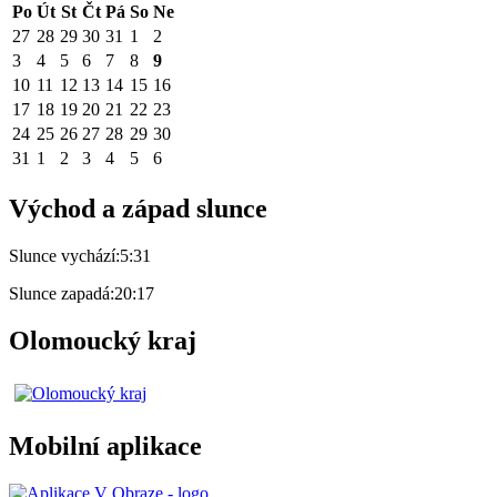
Po
Út
St
Čt
Pá
So
Ne
27
28
29
30
31
1
2
3
4
5
6
7
8
9
10
11
12
13
14
15
16
17
18
19
20
21
22
23
24
25
26
27
28
29
30
31
1
2
3
4
5
6
Východ a západ slunce
Slunce vychází:
5:31
Slunce zapadá:
20:17
Olomoucký kraj
Mobilní aplikace