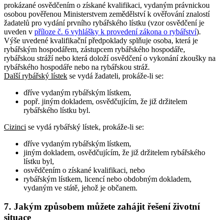
prokázané osvědčením o získané kvalifikaci, vydaným právnickou
osobou pověřenou Ministerstvem zemědělství k ověřování znalostí
žadatelů pro vydání prvního rybářského lístku (vzor osvědčení je
uveden v
příloze č. 6 vyhlášky k provedení zákona o rybářství
).
Výše uvedené kvalifikační předpoklady splňuje osoba, která je
rybářským hospodářem, zástupcem rybářského hospodáře,
rybářskou stráží nebo která doloží osvědčení o vykonání zkoušky na
rybářského hospodáře nebo na rybářskou stráž.
Další rybářský lístek
se vydá žadateli, prokáže-li se:
dříve vydaným rybářským lístkem,
popř. jiným dokladem, osvědčujícím, že již držitelem
rybářského lístku byl.
Cizinci
se vydá rybářský lístek, prokáže-li se:
dříve vydaným rybářským lístkem,
jiným dokladem, osvědčujícím, že již držitelem rybářského
lístku byl,
osvědčením o získané kvalifikaci, nebo
rybářským lístkem, licencí nebo obdobným dokladem,
vydaným ve státě, jehož je občanem.
7. Jakým způsobem můžete zahájit řešení životní
situace