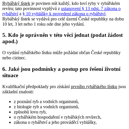
Rybářský lístek
je povinen mít každý, kdo loví ryby v rybářském
revíru; tato povinnost vyplývá z
ustanovení § 13 odst. 7 zákona o
rybářství
a
§ 10 vyhlášky k provedení zákona o rybářství
.
Rybářský lístek se vydává pro celé území České republiky na dobu
10 let, 3 let nebo 1 roku ode dne jeho vydání.
5. Kdo je oprávněn v této věci jednat (podat žádost
apod.)
O vydání rybářského lístku může požádat občan České republiky
nebo cizinec.
6. Jaké jsou podmínky a postup pro řešení životní
situace
Kvalifikační předpoklady pro získání
prvního rybářského lístku
jsou
základní znalosti:
z poznání ryb a vodních organismů,
z biologie ryb a vodních organismů,
způsobů lovu ryb,
o rybářském hospodaření v rybářských revírech,
zákona o rybářství a jeho prováděcí vyhlášky,