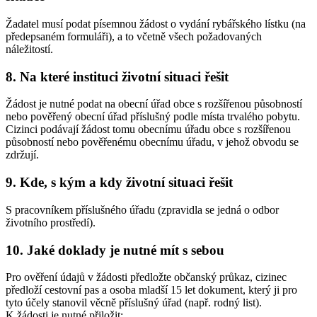
Žadatel musí podat písemnou žádost o vydání rybářského lístku (na
předepsaném formuláři), a to včetně všech požadovaných
náležitostí.
8. Na které instituci životní situaci řešit
Žádost je nutné podat na obecní úřad obce s rozšířenou působností
nebo pověřený obecní úřad příslušný podle místa trvalého pobytu.
Cizinci podávají žádost tomu obecnímu úřadu obce s rozšířenou
působností nebo pověřenému obecnímu úřadu, v jehož obvodu se
zdržují.
9. Kde, s kým a kdy životní situaci řešit
S pracovníkem příslušného úřadu (zpravidla se jedná o odbor
životního prostředí).
10. Jaké doklady je nutné mít s sebou
Pro ověření údajů v žádosti předložte občanský průkaz, cizinec
předloží cestovní pas a osoba mladší 15 let dokument, který ji pro
tyto účely stanovil věcně příslušný úřad (např. rodný list).
K žádosti je nutné přiložit: