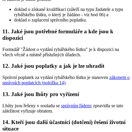
doklad o získané kvalifikaci (záleží na typu žadatele a typu
rybářského lístku, o který je žádáno - viz bod 06) a
doklad o zaplacení správního poplatku.
11. Jaké jsou potřebné formuláře a kde jsou k
dispozici
Formulář "Žádost o vydání rybářského lístku" je k dispozici na
všech věcně a místně příslušných úřadech.
12. Jaké jsou poplatky a jak je lze uhradit
Správní poplatek za vydání rybářského lístku je stanoven
zákonem o
správních poplatcích (položka 14)
.
13. Jaké jsou lhůty pro vyřízení
Lhůty jsou řešeny v souladu se
správním řádem
; zpravidla se tato
záležitost vyřizuje obratem.
14. Kteří jsou další účastníci (dotčení) řešení životní
situace