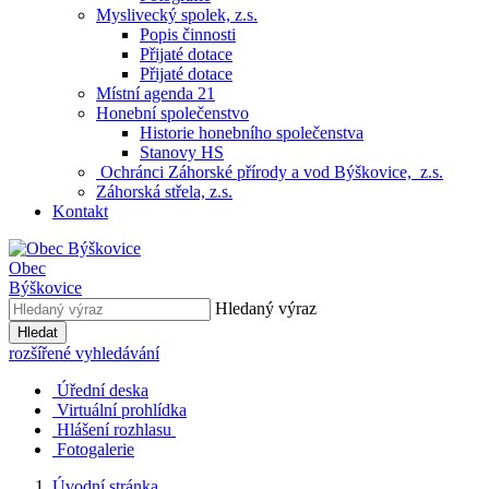
Myslivecký spolek, z.s.
Popis činnosti
Přijaté dotace
Přijaté dotace
Místní agenda 21
Honební společenstvo
Historie honebního společenstva
Stanovy HS
Ochránci Záhorské přírody a vod Býškovice, z.s.
Záhorská střela, z.s.
Kontakt
Obec
Býškovice
Hledaný výraz
Hledat
rozšířené vyhledávání
Úřední deska
Virtuální prohlídka
Hlášení rozhlasu
Fotogalerie
Úvodní stránka