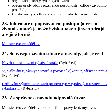
organizační složky rybářských svazů,
obecní úřady obcí s rozšířenou působností - odbory životního
prostředí,
krajské úřady - odbory životního prostředí a zemědělství.
23. Informace o popisovaném postupu (o řešení
životní situace) je možné získat také z jiných zdrojů
a v jiné formě
Ministerstvo zemědělství
24. Související životní situace a návody, jak je řešit
Návrh na ustanovení rybářské stráže
(Rybářství)
Vyhlašování rybářských revírů a povolení výkonu rybářského práva
(Rybářství)
Udělování výjimek ze zákazů při lovu ryb v rybářských revírech a v
rybníkářství
(Rybářství)
25. Za správnost návodu odpovídá útvar
Ministerstvo zemědělství - odbor státní správy lesů, myslivosti a