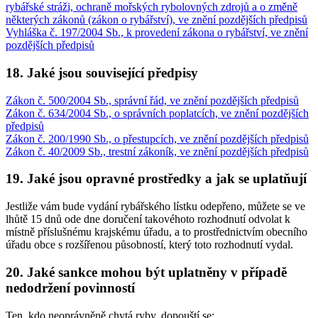
rybářské stráži, ochraně mořských rybolovných zdrojů a o změně
některých zákonů (zákon o rybářství), ve znění pozdějších předpisů
Vyhláška č. 197/2004 Sb., k provedení zákona o rybářství, ve znění
pozdějších předpisů
18. Jaké jsou související předpisy
Zákon č. 500/2004 Sb., správní řád, ve znění pozdějších předpisů
Zákon č. 634/2004 Sb., o správních poplatcích, ve znění pozdějších
předpisů
Zákon č. 200/1990 Sb., o přestupcích, ve znění pozdějších předpisů
Zákon č. 40/2009 Sb., trestní zákoník, ve znění pozdějších předpisů
19. Jaké jsou opravné prostředky a jak se uplatňují
Jestliže vám bude vydání rybářského lístku odepřeno, můžete se ve
lhůtě 15 dnů ode dne doručení takovéhoto rozhodnutí odvolat k
místně příslušnému krajskému úřadu, a to prostřednictvím obecního
úřadu obce s rozšířenou působností, který toto rozhodnutí vydal.
20. Jaké sankce mohou být uplatněny v případě
nedodržení povinností
Ten, kdo neoprávněně chytá ryby, dopouští se: