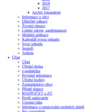
2018
2017
Archiv fotogalerie
Informace o obci
Důležité odkazy
Životní situace
Lidské zdroje, zaměstnanost
Mobilní aplikace
Kalendář svozu odpadu
Svoz odpadu
Senioři
Anketa
Úřad
Úřad
Úřední deska
e-podatelna
Povinné informace
Úřední hodiny
Zastupitelstvo obce
Přijaté dotace
ROZPOČET a ZÚ
Profil zadavatele
Územní plán
Informace o zpracování osobních údajů
Pro zastupitele