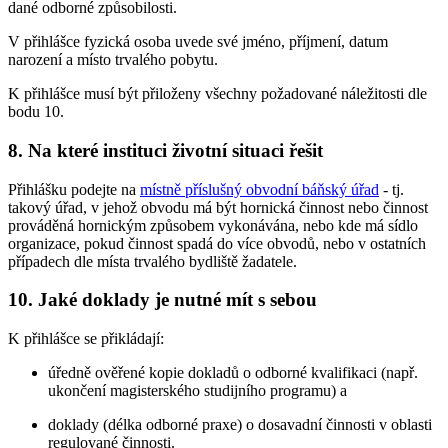
dané odborné způsobilosti.
V přihlášce fyzická osoba uvede své jméno, příjmení, datum
narození a místo trvalého pobytu.
K přihlášce musí být přiloženy všechny požadované náležitosti dle
bodu 10.
8. Na které instituci životní situaci řešit
Přihlášku podejte na
místně příslušný obvodní báňský úřad
- tj.
takový úřad, v jehož obvodu má být hornická činnost nebo činnost
prováděná hornickým způsobem vykonávána, nebo kde má sídlo
organizace, pokud činnost spadá do více obvodů, nebo v ostatních
případech dle místa trvalého bydliště žadatele.
10. Jaké doklady je nutné mít s sebou
K přihlášce se přikládají:
úředně ověřené kopie dokladů o odborné kvalifikaci (např.
ukončení magisterského studijního programu) a
doklady (délka odborné praxe) o dosavadní činnosti v oblasti
regulované činnosti.