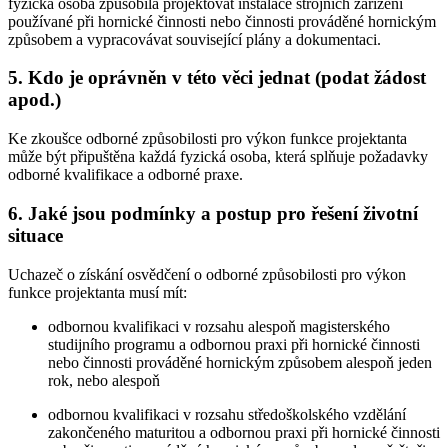
fyzická osoba způsobilá projektovat instalace strojních zařízení
používané při hornické činnosti nebo činnosti prováděné hornickým
způsobem a vypracovávat související plány a dokumentaci.
5. Kdo je oprávněn v této věci jednat (podat žádost
apod.)
Ke zkoušce odborné způsobilosti pro výkon funkce projektanta
může být připuštěna každá fyzická osoba, která splňuje požadavky
odborné kvalifikace a odborné praxe.
6. Jaké jsou podmínky a postup pro řešení životní
situace
Uchazeč o získání osvědčení o odborné způsobilosti pro výkon
funkce projektanta musí mít:
odbornou kvalifikaci v rozsahu alespoň magisterského
studijního programu a odbornou praxi při hornické činnosti
nebo činnosti prováděné hornickým způsobem alespoň jeden
rok, nebo alespoň
odbornou kvalifikaci v rozsahu středoškolského vzdělání
zakončeného maturitou a odbornou praxi při hornické činnosti