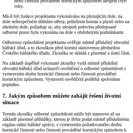
nebo činnosti prováděné hornickým způsobem alespoň čtyři
roky.
Má-li být funkce projektanta vykonávána na plynujícím dole, na
dole nebezpečném důlními otřesy, průtržemi hornin a plynů nebo na
uhelném dole, požaduje se, aby alespoň polovina předepsané
odborné praxe byla vykonána na dole s obdobnými podmínkami.
Odbornou způsobilost projektanta ověřuje místně příslušný obvodní
báňský úřad, a to zkouškou před komisí stanovenou předsedou
Českého báňského úřadu. Zkouška se skládá z písemné a ústní části.
Na základě úspěšně vykonané zkoušky vydá místně příslušný
obvodní báňský úřad uchazeči osvědčení o odborné způsobilosti s
vymezením druhu hornické činnosti nebo činnosti prováděné
hornickým způsobem. Vystavení osvědčení podléhá správnímu
poplatku.
7. Jakým způsobem můžete zahájit řešení životní
situace
Termín zkoušky odborné způsobilosti může být stanoven až na
základě písemné přihlášky, kterou je třeba podat místně příslušnému
orgánu státní báňské správy, s vymezením požadovaného druhu
hornické činnosti nebo činnosti prováděné hornickým způsobem k