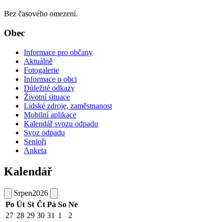
Bez časového omezení.
Obec
Informace pro občany
Aktuálně
Fotogalerie
Informace o obci
Důležité odkazy
Životní situace
Lidské zdroje, zaměstnanost
Mobilní aplikace
Kalendář svozu odpadu
Svoz odpadu
Senioři
Anketa
Kalendář
Srpen
2026
Po
Út
St
Čt
Pá
So
Ne
27
28
29
30
31
1
2