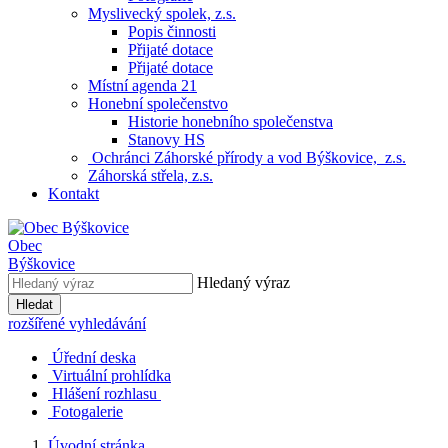
Myslivecký spolek, z.s.
Popis činnosti
Přijaté dotace
Přijaté dotace
Místní agenda 21
Honební společenstvo
Historie honebního společenstva
Stanovy HS
Ochránci Záhorské přírody a vod Býškovice, z.s.
Záhorská střela, z.s.
Kontakt
Obec
Býškovice
Hledaný výraz
Hledat
rozšířené vyhledávání
Úřední deska
Virtuální prohlídka
Hlášení rozhlasu
Fotogalerie
Úvodní stránka