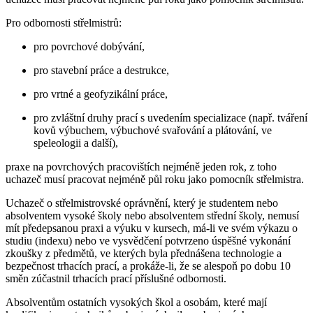
Pro odbornosti střelmistrů:
pro povrchové dobývání,
pro stavební práce a destrukce,
pro vrtné a geofyzikální práce,
pro zvláštní druhy prací s uvedením specializace (např. tváření
kovů výbuchem, výbuchové svařování a plátování, ve
speleologii a další),
praxe na povrchových pracovištích nejméně jeden rok, z toho
uchazeč musí pracovat nejméně půl roku jako pomocník střelmistra.
Uchazeč o střelmistrovské oprávnění, který je studentem nebo
absolventem vysoké školy nebo absolventem střední školy, nemusí
mít předepsanou praxi a výuku v kursech, má-li ve svém výkazu o
studiu (indexu) nebo ve vysvědčení potvrzeno úspěšné vykonání
zkoušky z předmětů, ve kterých byla přednášena technologie a
bezpečnost trhacích prací, a prokáže-li, že se alespoň po dobu 10
směn zúčastnil trhacích prací příslušné odbornosti.
Absolventům ostatních vysokých škol a osobám, které mají