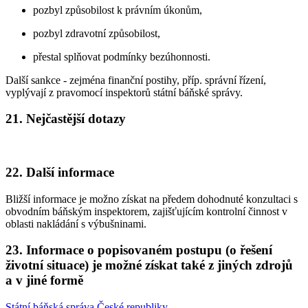
pozbyl způsobilost k právním úkonům,
pozbyl zdravotní způsobilost,
přestal splňovat podmínky bezúhonnosti.
Další sankce - zejména finanční postihy, příp. správní řízení,
vyplývají z pravomocí inspektorů státní báňské správy.
21. Nejčastější dotazy
22. Další informace
Bližší informace je možno získat na předem dohodnuté konzultaci s
obvodním báňským inspektorem, zajišťujícím kontrolní činnost v
oblasti nakládání s výbušninami.
23. Informace o popisovaném postupu (o řešení
životní situace) je možné získat také z jiných zdrojů
a v jiné formě
Státní báňská správa České republiky