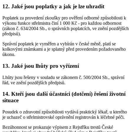
12. Jaké jsou poplatky a jak je lze uhradit
Poplatek za provedení zkoušky pro ověření odborné způsobilosti k
výkonu funkce střelmistra činí 1 000 Kč - pro každou odbornost
(zákon č. 634/2004 Sb., o správních poplatcích, ve znění pozdějších
předpisů).
Správní poplatek je vyměřen a vybírán v české měně, platí se
kolkovými známkami a je splatný před provedením požadovaného
úkonu.
13. Jaké jsou lhůty pro vyřízení
Lhůty jsou řešeny v souladu se zákonem č. 500/2004 Sb., správní
řád, ve znění pozdějších předpisů.
14. Kteří jsou další účastníci (dotčení) řešení životní
situace
Posudek o zdravotní způsobilosti vydává praktický lékař, u kterého
je uchazeč o střelmistrovské oprávnění registrován k léčebné péči.
Bezúhonnost se prokazuje výpisem z Rejstříku trestů České