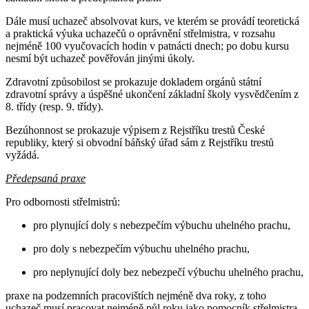
Dále musí uchazeč absolvovat kurs, ve kterém se provádí teoretická
a praktická výuka uchazečů o oprávnění střelmistra, v rozsahu
nejméně 100 vyučovacích hodin v patnácti dnech; po dobu kursu
nesmí být uchazeč pověřován jinými úkoly.
Zdravotní způsobilost se prokazuje dokladem orgánů státní
zdravotní správy a úspěšné ukončení základní školy vysvědčením z
8. třídy (resp. 9. třídy).
Bezúhonnost se prokazuje výpisem z Rejstříku trestů České
republiky, který si obvodní báňský úřad sám z Rejstříku trestů
vyžádá.
Předepsaná praxe
Pro odbornosti střelmistrů:
pro plynující doly s nebezpečím výbuchu uhelného prachu,
pro doly s nebezpečím výbuchu uhelného prachu,
pro neplynující doly bez nebezpečí výbuchu uhelného prachu,
praxe na podzemních pracovištích nejméně dva roky, z toho
uchazeč musí pracovat nejméně půl roku jako pomocník střelmistra.