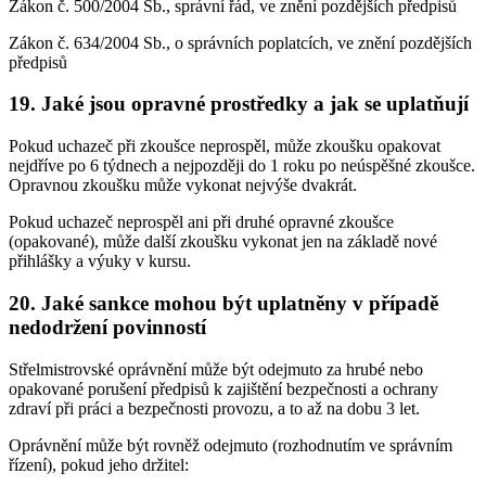
Zákon č. 500/2004 Sb., správní řád, ve znění pozdějších předpisů
Zákon č. 634/2004 Sb., o správních poplatcích, ve znění pozdějších
předpisů
19. Jaké jsou opravné prostředky a jak se uplatňují
Pokud uchazeč při zkoušce neprospěl, může zkoušku opakovat
nejdříve po 6 týdnech a nejpozději do 1 roku po neúspěšné zkoušce.
Opravnou zkoušku může vykonat nejvýše dvakrát.
Pokud uchazeč neprospěl ani při druhé opravné zkoušce
(opakované), může další zkoušku vykonat jen na základě nové
přihlášky a výuky v kursu.
20. Jaké sankce mohou být uplatněny v případě
nedodržení povinností
Střelmistrovské oprávnění může být odejmuto za hrubé nebo
opakované porušení předpisů k zajištění bezpečnosti a ochrany
zdraví při práci a bezpečnosti provozu, a to až na dobu 3 let.
Oprávnění může být rovněž odejmuto (rozhodnutím ve správním
řízení), pokud jeho držitel: