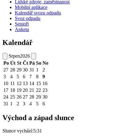
Lidské zdroje, zaměstnanost
Mobilní aplikace
Kalendář svozu odpadu
Svoz odpadu
Senioři
Anketa
Kalendář
Srpen
2026
Po
Út
St
Čt
Pá
So
Ne
27
28
29
30
31
1
2
3
4
5
6
7
8
9
10
11
12
13
14
15
16
17
18
19
20
21
22
23
24
25
26
27
28
29
30
31
1
2
3
4
5
6
Východ a západ slunce
Slunce vychází:
5:31