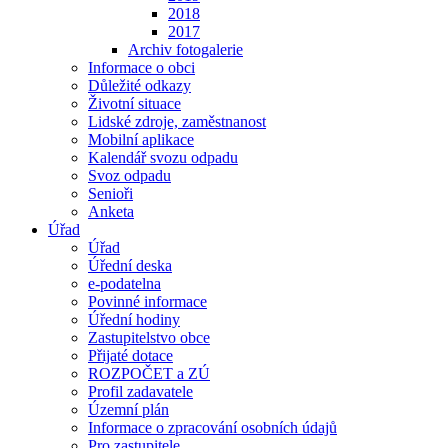
2018
2017
Archiv fotogalerie
Informace o obci
Důležité odkazy
Životní situace
Lidské zdroje, zaměstnanost
Mobilní aplikace
Kalendář svozu odpadu
Svoz odpadu
Senioři
Anketa
Úřad
Úřad
Úřední deska
e-podatelna
Povinné informace
Úřední hodiny
Zastupitelstvo obce
Přijaté dotace
ROZPOČET a ZÚ
Profil zadavatele
Územní plán
Informace o zpracování osobních údajů
Pro zastupitele