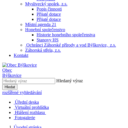
Myslivecký spolek, z.s.
Popis činnosti
Přijaté dotace
Přijaté dotace
Místní agenda 21
Honební společenstvo
Historie honebního společenstva
Stanovy HS
Ochránci Záhorské přírody a vod Býškovice, z.s.
Záhorská střela, z.s.
Kontakt
Obec
Býškovice
Hledaný výraz
Hledat
rozšířené vyhledávání
Úřední deska
Virtuální prohlídka
Hlášení rozhlasu
Fotogalerie
Úvodní stránka