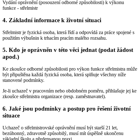
Vydání oprávnění (posouzení odborné způsobilosti) k výkonu
funkce - střelmistr
4. Základní informace k životní situaci
Střelmistr je fyzická osoba, která řídí a odpovídá za práce spojené s
použitím výbušnin k trhacím pracím malého rozsahu.
5. Kdo je oprávněn v této věci jednat (podat žádost
apod.)
Ke zkoušce odborné způsobilosti pro výkon funkce střelmistra může
být připuštěna každá fyzická osoba, která splňuje všechny níže
stanovené podmínky.
Je-li uchazeč v pracovním nebo obdobném poměru, přihlašuje jej ke
zkoušce střelmistra organizace (resp. zaměstnavatel).
6. Jaké jsou podmínky a postup pro řešení životní
situace
Uchazeč o střelmistrovské oprávnění musí být starší 21 let,
bezúhonný, zdravotně způsobilý, musí mít úspěšně ukončenu
základní školu a předepsanou praxi.