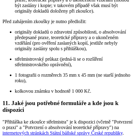
být zaslány i kopie; v takovém případě však musí být
originály dokladů doloženy při zkoušce).
Před zahájením zkoušky je nutno předložit:
originály dokladů o zdravotní způsobilosti, o absolvování
předepsané praxe, teoretické přípravy a o ukončeném
vzdělání (pro ověření zaslaných kopií, jestliže nebyly
originály zaslány spolu s přihláškou),
střelmistrovský průkaz (jedná-li se o rozšíření
střelmistrovského oprávnění),
1 fotografii o rozměrech 35 mm x 45 mm (ne starší jednoho
roku),
kolkovou známku v hodnotě 1 000 Kč.
11. Jaké jsou potřebné formuláře a kde jsou k
dispozici
"Přihláška ke zkoušce střelmistra" je k dispozici (včetně "Potvrzení
o praxi" a "Potvrzení o absolvování teoretické přípravy") na
internetových stránkách Státní báňské správy České republiky
.