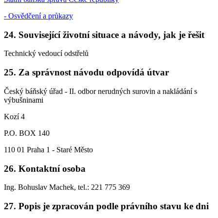
- Osvědčení a průkazy
24. Související životní situace a návody, jak je řešit
Technický vedoucí odstřelů
25. Za správnost návodu odpovídá útvar
Český báňský úřad - II. odbor nerudných surovin a nakládání s
výbušninami
Kozí 4
P.O. BOX 140
110 01 Praha 1 - Staré Město
26. Kontaktní osoba
Ing. Bohuslav Machek, tel.: 221 775 369
27. Popis je zpracován podle právního stavu ke dni