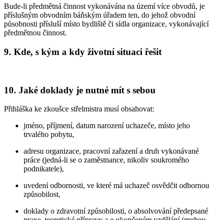
Bude-li předmětná činnost vykonávána na území více obvodů, je
příslušným obvodním báňským úřadem ten, do jehož obvodní
působnosti přísluší místo bydliště či sídla organizace, vykonávající
předmětnou činnost.
9. Kde, s kým a kdy životní situaci řešit
10. Jaké doklady je nutné mít s sebou
Přihláška ke zkoušce střelmistra musí obsahovat:
jméno, příjmení, datum narození uchazeče, místo jeho
trvalého pobytu,
adresu organizace, pracovní zařazení a druh vykonávané
práce (jedná-li se o zaměstnance, nikoliv soukromého
podnikatele),
uvedení odbornosti, ve které má uchazeč osvědčit odbornou
způsobilost,
doklady o zdravotní způsobilosti, o absolvování předepsané
praxe, teoretické přípravy a o ukončeném vzdělání (mohou