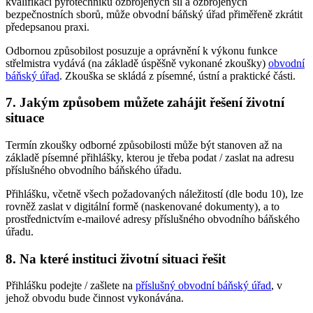
kvalifikaci pyrotechniků ozbrojených sil a ozbrojených
bezpečnostních sborů, může obvodní báňský úřad přiměřeně zkrátit
předepsanou praxi.
Odbornou způsobilost posuzuje a oprávnění k výkonu funkce
střelmistra vydává (na základě úspěšně vykonané zkoušky)
obvodní
báňský úřad
. Zkouška se skládá z písemné, ústní a praktické části.
7. Jakým způsobem můžete zahájit řešení životní
situace
Termín zkoušky odborné způsobilosti může být stanoven až na
základě písemné přihlášky, kterou je třeba podat / zaslat na adresu
příslušného obvodního báňského úřadu.
Přihlášku, včetně všech požadovaných náležitostí (dle bodu 10), lze
rovněž zaslat v digitální formě (naskenované dokumenty), a to
prostřednictvím e-mailové adresy příslušného obvodního báňského
úřadu.
8. Na které instituci životní situaci řešit
Přihlášku podejte / zašlete na
příslušný obvodní báňský úřad
, v
jehož obvodu bude činnost vykonávána.