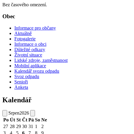
Bez časového omezení.
Obec
Informace pro občany
Aktuálně
Fotogalerie
Informace o obci
Důležité odkazy
Životní situace
Lidské zdroje, zaměstnanost
Mobilní aplikace
Kalendář svozu odpadu
Svoz odpadu
Senioři
Anketa
Kalendář
Srpen
2026
Po
Út
St
Čt
Pá
So
Ne
27
28
29
30
31
1
2
3
4
5
6
7
8
9