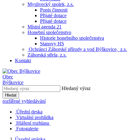
Myslivecký spolek, z.s.
Popis činnosti
Přijaté dotace
Přijaté dotace
Místní agenda 21
Honební společenstvo
Historie honebního společenstva
Stanovy HS
Ochránci Záhorské přírody a vod Býškovice, z.s.
Záhorská střela, z.s.
Kontakt
Obec
Býškovice
Hledaný výraz
Hledat
rozšířené vyhledávání
Úřední deska
Virtuální prohlídka
Hlášení rozhlasu
Fotogalerie
Úvodní stránka