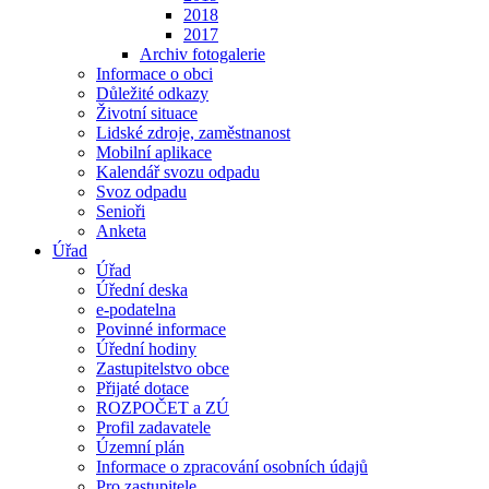
2018
2017
Archiv fotogalerie
Informace o obci
Důležité odkazy
Životní situace
Lidské zdroje, zaměstnanost
Mobilní aplikace
Kalendář svozu odpadu
Svoz odpadu
Senioři
Anketa
Úřad
Úřad
Úřední deska
e-podatelna
Povinné informace
Úřední hodiny
Zastupitelstvo obce
Přijaté dotace
ROZPOČET a ZÚ
Profil zadavatele
Územní plán
Informace o zpracování osobních údajů
Pro zastupitele