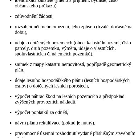
identifikaci žadatele (jméno a příjmení, bydliště, číslo
občanského průkazu),
zdůvodnění žádosti,
rozsah odnětí nebo omezení, jeho způsob (trvalé, dočasné na
dobu),
údaje o dotčených pozemcích (obec, katastrální území, číslo
parcely, druh pozemku, výměra, údaje o vlastnících,
spoluvlastnících či nájemcích pozemků),
snímek z mapy katastru nemovitostí, popřípadě geometrický
plán,
údaje lesního hospodářského plánu (lesních hospodářských
osnov) o dotčených lesních porostech,
výpočet náhrad škod na lesních pozemcích a předpoklad
zvýšených provozních nákladů,
výpočet poplatků za odnětí,
návrh plánu rekultivace (pokud je nutný),
pravomocné územní rozhodnutí vydané příslušným stavebním