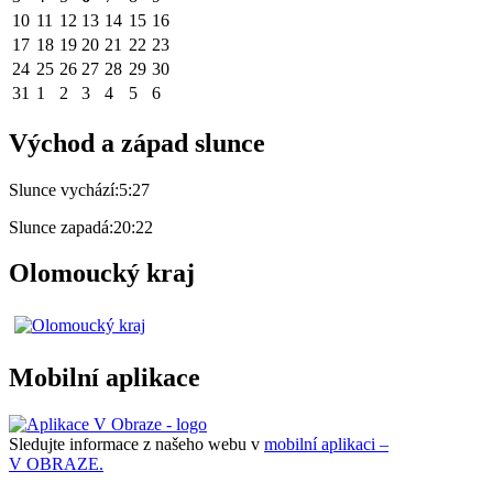
10
11
12
13
14
15
16
17
18
19
20
21
22
23
24
25
26
27
28
29
30
31
1
2
3
4
5
6
Východ a západ slunce
Slunce vychází:
5:27
Slunce zapadá:
20:22
Olomoucký kraj
Mobilní aplikace
Sledujte informace z našeho webu v
mobilní aplikaci –
V OBRAZE.