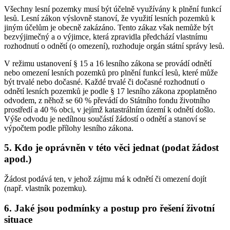
Všechny lesní pozemky musí být účelně využívány k plnění funkcí
lesů. Lesní zákon výslovně stanoví, že využití lesních pozemků k
jiným účelům je obecně zakázáno. Tento zákaz však nemůže být
bezvýjimečný a o výjimce, která zpravidla předchází vlastnímu
rozhodnutí o odnětí (o omezení), rozhoduje orgán státní správy lesů.
V režimu ustanovení § 15 a 16 lesního zákona se provádí odnětí
nebo omezení lesních pozemků pro plnění funkcí lesů, které může
být trvalé nebo dočasné. Každé trvalé či dočasné rozhodnutí o
odnětí lesních pozemků je podle § 17 lesního zákona zpoplatněno
odvodem, z něhož se 60 % převádí do Státního fondu životního
prostředí a 40 % obci, v jejímž katastrálním území k odnětí došlo.
Výše odvodu je nedílnou součástí žádostí o odnětí a stanoví se
výpočtem podle přílohy lesního zákona.
5. Kdo je oprávněn v této věci jednat (podat žádost
apod.)
Žádost podává ten, v jehož zájmu má k odnětí či omezení dojít
(např. vlastník pozemku).
6. Jaké jsou podmínky a postup pro řešení životní
situace