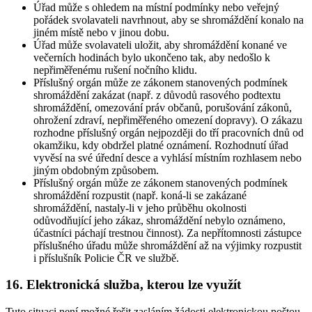
Úřad může s ohledem na místní podmínky nebo veřejný
pořádek svolavateli navrhnout, aby se shromáždění konalo na
jiném místě nebo v jinou dobu.
Úřad může svolavateli uložit, aby shromáždění konané ve
večerních hodinách bylo ukončeno tak, aby nedošlo k
nepřiměřenému rušení nočního klidu.
Příslušný orgán může ze zákonem stanovených podmínek
shromáždění zakázat (např. z důvodů rasového podtextu
shromáždění, omezování práv občanů, porušování zákonů,
ohrožení zdraví, nepřiměřeného omezení dopravy). O zákazu
rozhodne příslušný orgán nejpozději do tří pracovních dnů od
okamžiku, kdy obdržel platné oznámení. Rozhodnutí úřad
vyvěsí na své úřední desce a vyhlásí místním rozhlasem nebo
jiným obdobným způsobem.
Příslušný orgán může ze zákonem stanovených podmínek
shromáždění rozpustit (např. koná-li se zakázané
shromáždění, nastaly-li v jeho průběhu okolnosti
odůvodňující jeho zákaz, shromáždění nebylo oznámeno,
účastníci páchají trestnou činnost). Za nepřítomnosti zástupce
příslušného úřadu může shromáždění až na výjimky rozpustit
i příslušník Policie ČR ve službě.
16. Elektronická služba, kterou lze využít
Tuto situaci není možné řešit zasláním žádosti elektronickou poštou.