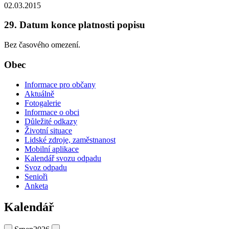
02.03.2015
29. Datum konce platnosti popisu
Bez časového omezení.
Obec
Informace pro občany
Aktuálně
Fotogalerie
Informace o obci
Důležité odkazy
Životní situace
Lidské zdroje, zaměstnanost
Mobilní aplikace
Kalendář svozu odpadu
Svoz odpadu
Senioři
Anketa
Kalendář