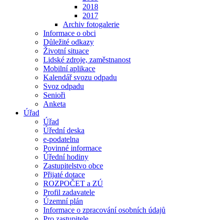
2018
2017
Archiv fotogalerie
Informace o obci
Důležité odkazy
Životní situace
Lidské zdroje, zaměstnanost
Mobilní aplikace
Kalendář svozu odpadu
Svoz odpadu
Senioři
Anketa
Úřad
Úřad
Úřední deska
e-podatelna
Povinné informace
Úřední hodiny
Zastupitelstvo obce
Přijaté dotace
ROZPOČET a ZÚ
Profil zadavatele
Územní plán
Informace o zpracování osobních údajů
Pro zastupitele