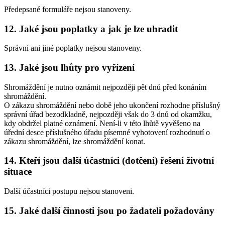
Předepsané formuláře nejsou stanoveny.
12. Jaké jsou poplatky a jak je lze uhradit
Správní ani jiné poplatky nejsou stanoveny.
13. Jaké jsou lhůty pro vyřízení
Shromáždění je nutno oznámit nejpozději pět dnů před konáním
shromáždění.
O zákazu shromáždění nebo době jeho ukončení rozhodne příslušný
správní úřad bezodkladně, nejpozději však do 3 dnů od okamžku,
kdy obdržel platné oznámení. Není-li v této lhůtě vyvěšeno na
úřední desce příslušného úřadu písemné vyhotovení rozhodnutí o
zákazu shromáždění, lze shromáždění konat.
14. Kteří jsou další účastníci (dotčení) řešení životní
situace
Další účastníci postupu nejsou stanoveni.
15. Jaké další činnosti jsou po žadateli požadovány