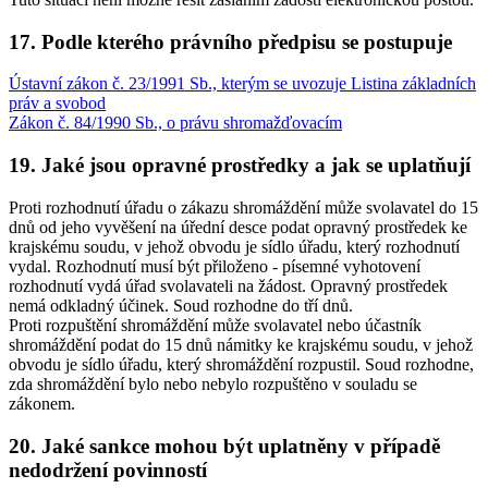
17. Podle kterého právního předpisu se postupuje
Ústavní zákon č. 23/1991 Sb., kterým se uvozuje Listina základních
práv a svobod
Zákon č. 84/1990 Sb., o právu shromažďovacím
19. Jaké jsou opravné prostředky a jak se uplatňují
Proti rozhodnutí úřadu o zákazu shromáždění může svolavatel do 15
dnů od jeho vyvěšení na úřední desce podat opravný prostředek ke
krajskému soudu, v jehož obvodu je sídlo úřadu, který rozhodnutí
vydal. Rozhodnutí musí být přiloženo - písemné vyhotovení
rozhodnutí vydá úřad svolavateli na žádost. Opravný prostředek
nemá odkladný účinek. Soud rozhodne do tří dnů.
Proti rozpuštění shromáždění může svolavatel nebo účastník
shromáždění podat do 15 dnů námitky ke krajskému soudu, v jehož
obvodu je sídlo úřadu, který shromáždění rozpustil. Soud rozhodne,
zda shromáždění bylo nebo nebylo rozpuštěno v souladu se
zákonem.
20. Jaké sankce mohou být uplatněny v případě
nedodržení povinností