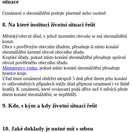
situace
Oznámení o shromáždění podejte písemně nebo osobně.
8. Na které instituci životní situaci řešit
Městský/obecní úřad, v jehož územním obvodu se má shromáždění
konat.
Obce s pověřeným obecním úřadem, přesahuje-li místo konání
shromáždění územní obvod obecního úřadu.
Krajské úřady, pokud místo konání shromáždění přesahuje správní
obvod pověřeného obecního úřadu.
Ministerstvo vnitra
, pokud místo konání shromáždění přesahuje
hranice kraje.
Úřad musí oznámení obdržet alespoň 5 dnů před dnem jeho konání
(v odůvodněných případech může úřad přijmout oznámení i ve lhůtě
kratší). K oznámení, které svolavatel podá dříve než 6 měsíců přede
dnem konání shromáždění, se nepřihlíží.
9. Kde, s kým a kdy životní situaci řešit
10. Jaké doklady je nutné mít s sebou