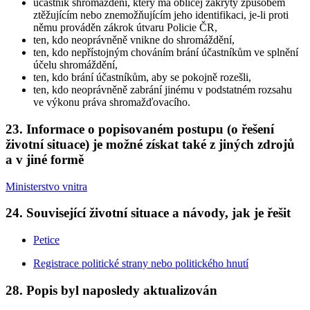
účastník shromáždění, který má obličej zakrytý způsobem
ztěžujícím nebo znemožňujícím jeho identifikaci, je-li proti
němu prováděn zákrok útvaru Policie ČR,
ten, kdo neoprávněně vnikne do shromáždění,
ten, kdo nepřístojným chováním brání účastníkům ve splnění
účelu shromáždění,
ten, kdo brání účastníkům, aby se pokojně rozešli,
ten, kdo neoprávněně zabrání jinému v podstatném rozsahu
ve výkonu práva shromažďovacího.
23. Informace o popisovaném postupu (o řešení
životní situace) je možné získat také z jiných zdrojů
a v jiné formě
Ministerstvo vnitra
24. Související životní situace a návody, jak je řešit
Petice
Registrace politické strany nebo politického hnutí
28. Popis byl naposledy aktualizován