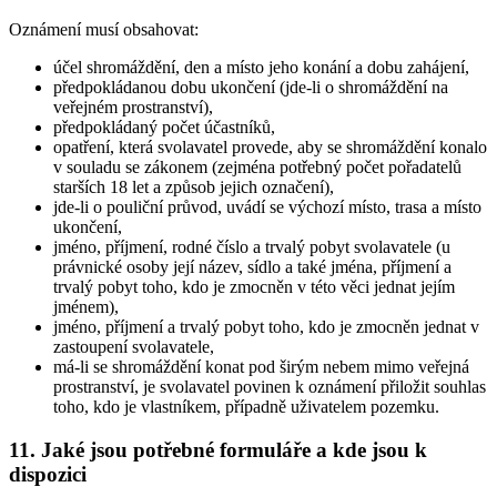
Oznámení musí obsahovat:
účel shromáždění, den a místo jeho konání a dobu zahájení,
předpokládanou dobu ukončení (jde-li o shromáždění na
veřejném prostranství),
předpokládaný počet účastníků,
opatření, která svolavatel provede, aby se shromáždění konalo
v souladu se zákonem (zejména potřebný počet pořadatelů
starších 18 let a způsob jejich označení),
jde-li o pouliční průvod, uvádí se výchozí místo, trasa a místo
ukončení,
jméno, příjmení, rodné číslo a trvalý pobyt svolavatele (u
právnické osoby její název, sídlo a také jména, příjmení a
trvalý pobyt toho, kdo je zmocněn v této věci jednat jejím
jménem),
jméno, příjmení a trvalý pobyt toho, kdo je zmocněn jednat v
zastoupení svolavatele,
má-li se shromáždění konat pod širým nebem mimo veřejná
prostranství, je svolavatel povinen k oznámení přiložit souhlas
toho, kdo je vlastníkem, případně uživatelem pozemku.
11. Jaké jsou potřebné formuláře a kde jsou k
dispozici