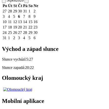
Srpen
2026
Po
Út
St
Čt
Pá
So
Ne
27
28
29
30
31
1
2
3
4
5
6
7
8
9
10
11
12
13
14
15
16
17
18
19
20
21
22
23
24
25
26
27
28
29
30
31
1
2
3
4
5
6
Východ a západ slunce
Slunce vychází:
5:27
Slunce zapadá:
20:22
Olomoucký kraj
Mobilní aplikace