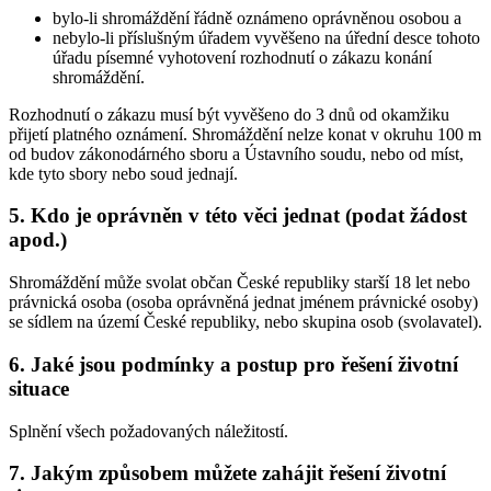
bylo-li shromáždění řádně oznámeno oprávněnou osobou a
nebylo-li příslušným úřadem vyvěšeno na úřední desce tohoto
úřadu písemné vyhotovení rozhodnutí o zákazu konání
shromáždění.
Rozhodnutí o zákazu musí být vyvěšeno do 3 dnů od okamžiku
přijetí platného oznámení. Shromáždění nelze konat v okruhu 100 m
od budov zákonodárného sboru a Ústavního soudu, nebo od míst,
kde tyto sbory nebo soud jednají.
5. Kdo je oprávněn v této věci jednat (podat žádost
apod.)
Shromáždění může svolat občan České republiky starší 18 let nebo
právnická osoba (osoba oprávněná jednat jménem právnické osoby)
se sídlem na území České republiky, nebo skupina osob (svolavatel).
6. Jaké jsou podmínky a postup pro řešení životní
situace
Splnění všech požadovaných náležitostí.
7. Jakým způsobem můžete zahájit řešení životní