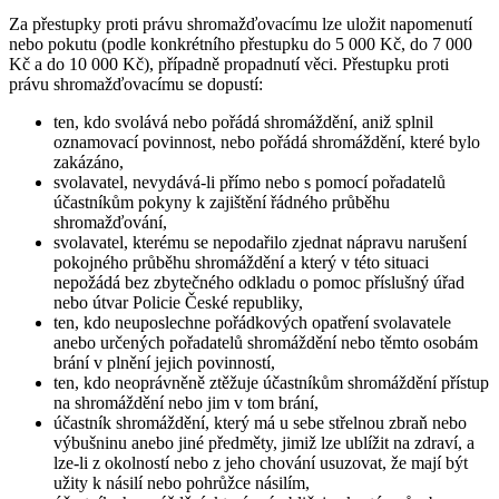
Za přestupky proti právu shromažďovacímu lze uložit napomenutí
nebo pokutu (podle konkrétního přestupku do 5 000 Kč, do 7 000
Kč a do 10 000 Kč), případně propadnutí věci. Přestupku proti
právu shromažďovacímu se dopustí:
ten, kdo svolává nebo pořádá shromáždění, aniž splnil
oznamovací povinnost, nebo pořádá shromáždění, které bylo
zakázáno,
svolavatel, nevydává-li přímo nebo s pomocí pořadatelů
účastníkům pokyny k zajištění řádného průběhu
shromažďování,
svolavatel, kterému se nepodařilo zjednat nápravu narušení
pokojného průběhu shromáždění a který v této situaci
nepožádá bez zbytečného odkladu o pomoc příslušný úřad
nebo útvar Policie České republiky,
ten, kdo neuposlechne pořádkových opatření svolavatele
anebo určených pořadatelů shromáždění nebo těmto osobám
brání v plnění jejich povinností,
ten, kdo neoprávněně ztěžuje účastníkům shromáždění přístup
na shromáždění nebo jim v tom brání,
účastník shromáždění, který má u sebe střelnou zbraň nebo
výbušninu anebo jiné předměty, jimiž lze ublížit na zdraví, a
lze-li z okolností nebo z jeho chování usuzovat, že mají být
užity k násilí nebo pohrůžce násilím,