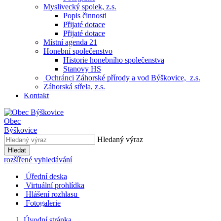
Myslivecký spolek, z.s.
Popis činnosti
Přijaté dotace
Přijaté dotace
Místní agenda 21
Honební společenstvo
Historie honebního společenstva
Stanovy HS
Ochránci Záhorské přírody a vod Býškovice, z.s.
Záhorská střela, z.s.
Kontakt
Obec
Býškovice
Hledaný výraz
Hledat
rozšířené vyhledávání
Úřední deska
Virtuální prohlídka
Hlášení rozhlasu
Fotogalerie
Úvodní stránka