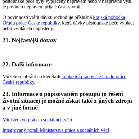
pěstounské péče byly vyplaceny neprávem nebo v nesprávné výši,
je povinen neprávem přijaté částky vrátit.
O povinnosti vrátit dávku rozhoduje příslušná
krajská pobočka
Úřadu práce České republiky
, která dávky pěstounské péče vyplácí
nebo vyplácela naposledy.
21. Nejčastější dotazy
22. Další informace
Můžete se obrátit na kterékoli
kontaktní pracoviště Úřadu práce
České republiky
.
23. Informace o popisovaném postupu (o řešení
životní situace) je možné získat také z jiných zdrojů
a v jiné formě
Ministerstvo práce a sociálních věcí
Integrovaný portál Ministerstva práce a sociálních věcí