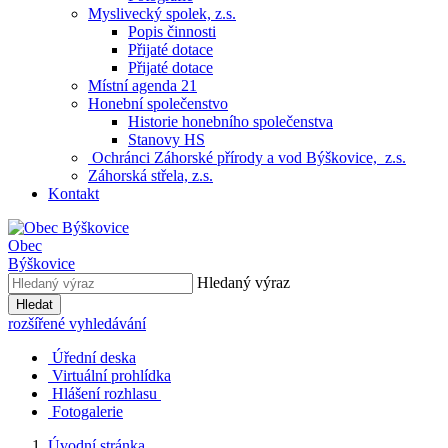
Myslivecký spolek, z.s.
Popis činnosti
Přijaté dotace
Přijaté dotace
Místní agenda 21
Honební společenstvo
Historie honebního společenstva
Stanovy HS
Ochránci Záhorské přírody a vod Býškovice, z.s.
Záhorská střela, z.s.
Kontakt
Obec
Býškovice
Hledaný výraz
Hledat
rozšířené vyhledávání
Úřední deska
Virtuální prohlídka
Hlášení rozhlasu
Fotogalerie
Úvodní stránka