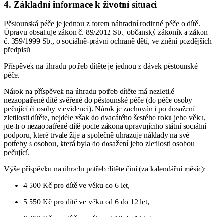
4. Základní informace k životní situaci
Pěstounská péče je jednou z forem náhradní rodinné péče o dítě.
Úpravu obsahuje zákon č. 89/2012 Sb., občanský zákoník a zákon
č. 359/1999 Sb., o sociálně-právní ochraně dětí, ve znění pozdějších
předpisů.
Příspěvek na úhradu potřeb dítěte je jednou z dávek pěstounské
péče.
Nárok na příspěvek na úhradu potřeb dítěte má nezletilé
nezaopatřené dítě svěřené do pěstounské péče (do péče osoby
pečující či osoby v evidenci). Nárok je zachován i po dosažení
zletilosti dítěte, nejdéle však do dvacátého šestého roku jeho věku,
jde-li o nezaopatřené dítě podle zákona upravujícího státní sociální
podporu, které trvale žije a společně uhrazuje náklady na své
potřeby s osobou, která byla do dosažení jeho zletilosti osobou
pečující.
Výše příspěvku na úhradu potřeb dítěte činí (za kalendářní měsíc):
4 500 Kč pro dítě ve věku do 6 let,
5 550 Kč pro dítě ve věku od 6 do 12 let,