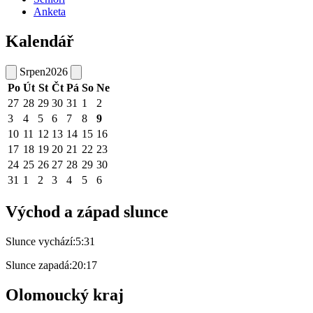
Anketa
Kalendář
Srpen
2026
Po
Út
St
Čt
Pá
So
Ne
27
28
29
30
31
1
2
3
4
5
6
7
8
9
10
11
12
13
14
15
16
17
18
19
20
21
22
23
24
25
26
27
28
29
30
31
1
2
3
4
5
6
Východ a západ slunce
Slunce vychází:
5:31
Slunce zapadá:
20:17
Olomoucký kraj