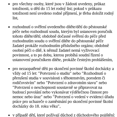
pro všechny osoby, které jsou v žádosti uvedeny, průkaz
totožnosti, u dětí do 15 let rodný list; pokud v průkazu
totožnosti není uvedeno rodné příjmení, je třeba doložit rodný
list,
rozhodnutí o svěření uvedeného dítěte/dětí do pěstounské
péče nebo rozhodnutí soudu, kterým byl ustanoven poručník
tohoto dítěte/dětí; obdobně dočasné svěření do péče před
rozhodnutím soudu o svěření dítěte do pěstounské péče
žadatel prokáže rozhodnutím příslušného orgánu; obdobně
osobní péči o dítě, k němuž žadatel nemá vyživovací
povinnost, a to po dobu, kterou probíhá soudní řízení o
ustanovení poručníkem dítěte, prokáže čestným prohlášením,
pro nezaopatřené děti po skončení povinné školní docházky a
vždy od 15 let: "Potvrzení o studiu" nebo "Rozhodnutí o
přerušení studia v souvislosti s těhotenstvím, porodem či
rodičovstvím" nebo "Potvrzení o zdravotním stavu" nebo
"Potvrzení o neschopnosti soustavně se připravovat na
budoucí povolání nebo vykonávat výdělečnou činnost pro
nemoc nebo úraz" nebo "Potvrzení o vedení v evidenci úřadu
práce pro uchazeče o zaměstnání po skončení povinné školní
docházky do 18. roku věku",
v případě dětí, které požívají důchod z důchodového pojištění: