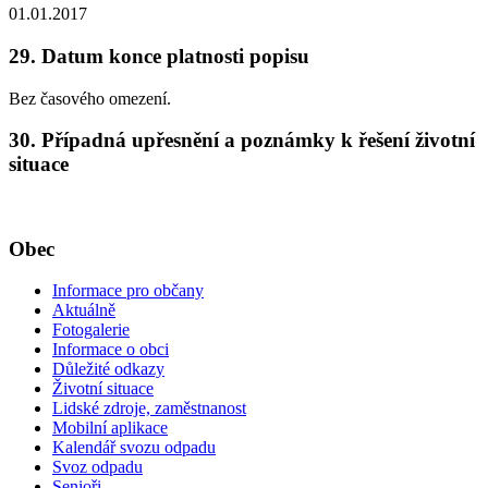
01.01.2017
29. Datum konce platnosti popisu
Bez časového omezení.
30. Případná upřesnění a poznámky k řešení životní
situace
Obec
Informace pro občany
Aktuálně
Fotogalerie
Informace o obci
Důležité odkazy
Životní situace
Lidské zdroje, zaměstnanost
Mobilní aplikace
Kalendář svozu odpadu
Svoz odpadu
Senioři