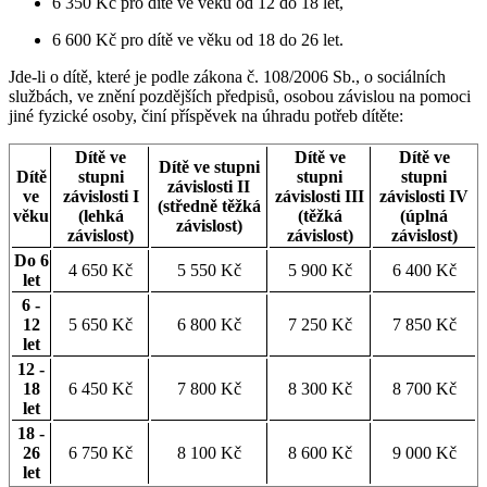
6 350 Kč pro dítě ve věku od 12 do 18 let,
6 600 Kč pro dítě ve věku od 18 do 26 let.
Jde-li o dítě, které je podle zákona č. 108/2006 Sb., o sociálních
službách, ve znění pozdějších předpisů, osobou závislou na pomoci
jiné fyzické osoby, činí příspěvek na úhradu potřeb dítěte:
Dítě ve
Dítě ve
Dítě ve
Dítě ve stupni
Dítě
stupni
stupni
stupni
závislosti II
ve
závislosti I
závislosti III
závislosti IV
(středně těžká
věku
(lehká
(těžká
(úplná
závislost)
závislost)
závislost)
závislost)
Do 6
4 650 Kč
5 550 Kč
5 900 Kč
6 400 Kč
let
6 -
12
5 650 Kč
6 800 Kč
7 250 Kč
7 850 Kč
let
12 -
18
6 450 Kč
7 800 Kč
8 300 Kč
8 700 Kč
let
18 -
26
6 750 Kč
8 100 Kč
8 600 Kč
9 000 Kč
let