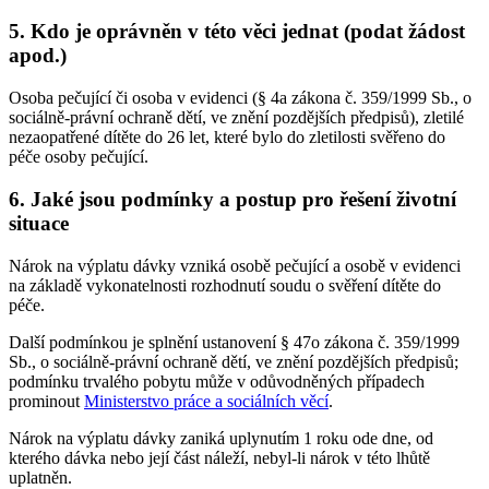
5. Kdo je oprávněn v této věci jednat (podat žádost
apod.)
Osoba pečující či osoba v evidenci (§ 4a zákona č. 359/1999 Sb., o
sociálně-právní ochraně dětí, ve znění pozdějších předpisů), zletilé
nezaopatřené dítěte do 26 let, které bylo do zletilosti svěřeno do
péče osoby pečující.
6. Jaké jsou podmínky a postup pro řešení životní
situace
Nárok na výplatu dávky vzniká osobě pečující a osobě v evidenci
na základě vykonatelnosti rozhodnutí soudu o svěření dítěte do
péče.
Další podmínkou je splnění ustanovení § 47o zákona č. 359/1999
Sb., o sociálně-právní ochraně dětí, ve znění pozdějších předpisů;
podmínku trvalého pobytu může v odůvodněných případech
prominout
Ministerstvo práce a sociálních věcí
.
Nárok na výplatu dávky zaniká uplynutím 1 roku ode dne, od
kterého dávka nebo její část náleží, nebyl-li nárok v této lhůtě
uplatněn.