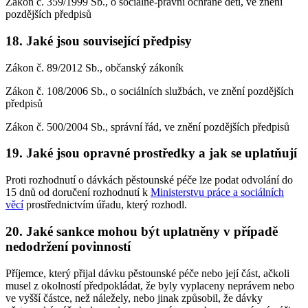
Zákon č. 359/1999 Sb., o sociálně-právní ochraně dětí, ve znění
pozdějších předpisů
18. Jaké jsou související předpisy
Zákon č. 89/2012 Sb., občanský zákoník
Zákon č. 108/2006 Sb., o sociálních službách, ve znění pozdějších
předpisů
Zákon č. 500/2004 Sb., správní řád, ve znění pozdějších předpisů
19. Jaké jsou opravné prostředky a jak se uplatňují
Proti rozhodnutí o dávkách pěstounské péče lze podat odvolání do
15 dnů od doručení rozhodnutí k
Ministerstvu práce a sociálních
věcí
prostřednictvím úřadu, který rozhodl.
20. Jaké sankce mohou být uplatněny v případě
nedodržení povinností
Příjemce, který přijal dávku pěstounské péče nebo její část, ačkoli
musel z okolností předpokládat, že byly vyplaceny neprávem nebo
ve vyšší částce, než náležely, nebo jinak způsobil, že dávky