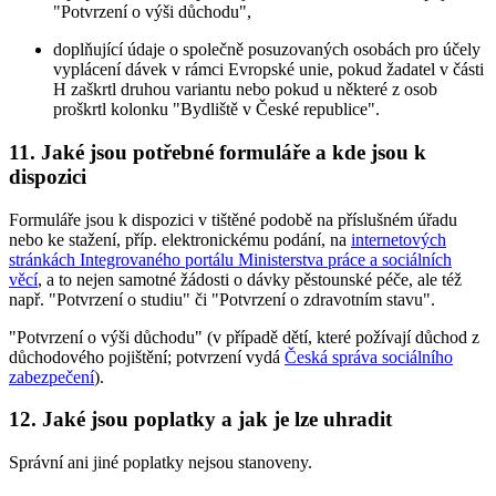
"Potvrzení o výši důchodu",
doplňující údaje o společně posuzovaných osobách pro účely
vyplácení dávek v rámci Evropské unie, pokud žadatel v části
H zaškrtl druhou variantu nebo pokud u některé z osob
proškrtl kolonku "Bydliště v České republice".
11. Jaké jsou potřebné formuláře a kde jsou k
dispozici
Formuláře jsou k dispozici v tištěné podobě na příslušném úřadu
nebo ke stažení, příp. elektronickému podání, na
internetových
stránkách Integrovaného portálu Ministerstva práce a sociálních
věcí
, a to nejen samotné žádosti o dávky pěstounské péče, ale též
např. "Potvrzení o studiu" či "Potvrzení o zdravotním stavu".
"Potvrzení o výši důchodu" (v případě dětí, které požívají důchod z
důchodového pojištění; potvrzení vydá
Česká správa sociálního
zabezpečení
).
12. Jaké jsou poplatky a jak je lze uhradit
Správní ani jiné poplatky nejsou stanoveny.