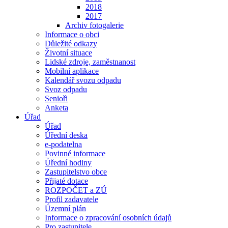
2018
2017
Archiv fotogalerie
Informace o obci
Důležité odkazy
Životní situace
Lidské zdroje, zaměstnanost
Mobilní aplikace
Kalendář svozu odpadu
Svoz odpadu
Senioři
Anketa
Úřad
Úřad
Úřední deska
e-podatelna
Povinné informace
Úřední hodiny
Zastupitelstvo obce
Přijaté dotace
ROZPOČET a ZÚ
Profil zadavatele
Územní plán
Informace o zpracování osobních údajů
Pro zastupitele