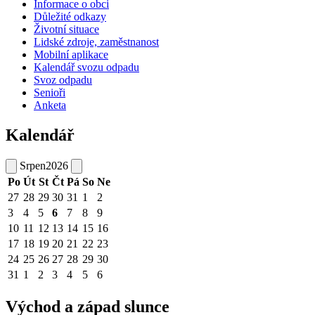
Informace o obci
Důležité odkazy
Životní situace
Lidské zdroje, zaměstnanost
Mobilní aplikace
Kalendář svozu odpadu
Svoz odpadu
Senioři
Anketa
Kalendář
Srpen
2026
Po
Út
St
Čt
Pá
So
Ne
27
28
29
30
31
1
2
3
4
5
6
7
8
9
10
11
12
13
14
15
16
17
18
19
20
21
22
23
24
25
26
27
28
29
30
31
1
2
3
4
5
6
Východ a západ slunce