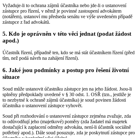
Vyžaduje-li to ochrana zájmů účastníka nebo jde-li o ustanovení
zástupce pro řízení, v němž je povinné zastoupení advokátem
(notářem), ustanoví mu předseda senátu ve výše uvedeném případě
zástupce z řad advokátů.
5. Kdo je oprávněn v této věci jednat (podat žádost
apod.)
Účastník řízení, případně ten, kdo se má stát účastníkem řízení (před
tím, než podá návrh na zahájení řízení).
6. Jaké jsou podmínky a postup pro řešení životní
situace
Soud může ustanovit účastníku zástupce jen na jeho žádost. Jsou-li
splněny předpoklady uvedené v § 30 odst. 1. OSŘ (tzn., jestliže je
to nezbytné k ochraně zájmů účastníka) je soud povinen žádosti
účastníka o ustanovení zástupce vyhovět.
Soud při rozhodování o ustanovení zástupce zejména zvažuje, zda
to odůvodňují jeho (majetkové) poměry (zda žadatel má majetek
dostačující k zaplacení odměny advokáta, není-li účastník sociálně
potřebný apod.). Dále soud posuzuje, zda je poskytnutí zástupce pro