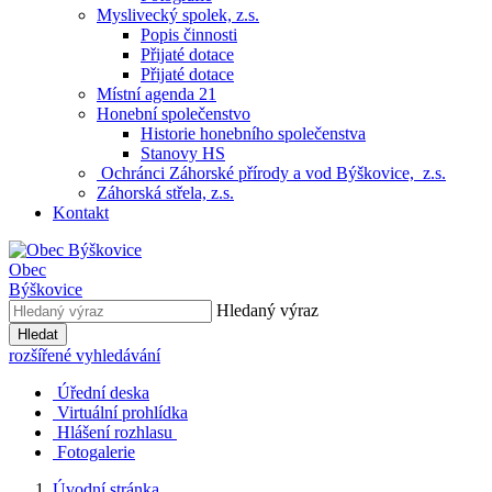
Myslivecký spolek, z.s.
Popis činnosti
Přijaté dotace
Přijaté dotace
Místní agenda 21
Honební společenstvo
Historie honebního společenstva
Stanovy HS
Ochránci Záhorské přírody a vod Býškovice, z.s.
Záhorská střela, z.s.
Kontakt
Obec
Býškovice
Hledaný výraz
Hledat
rozšířené vyhledávání
Úřední deska
Virtuální prohlídka
Hlášení rozhlasu
Fotogalerie
Úvodní stránka