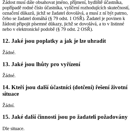
Žádost musí dále obsahovat jméno, příjmení, bydliště účastníka,
popřípadě rodné číslo účastníka, vylíčení rozhodujících skutečností,
označení důkazů, jichž se žadatel dovolává, a musí z ní být patrno,
čeho se žadatel domáhá (§ 79 odst. 1 OSŘ). Žadatel je povinen k
žádosti připojit písemné důkazy, jichž se dovolává, a to v listinné
nebo v elektronické podobě (§ 79 odst. 2 OSŘ).
12. Jaké jsou poplatky a jak je lze uhradit
Žádné.
13. Jaké jsou lhůty pro vyřízení
Žádné.
14. Kteří jsou další účastníci (dotčení) řešení životní
situace
Žádní.
15. Jaké další činnosti jsou po žadateli požadovány
Dle situace.