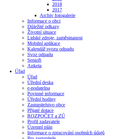
2018
2017
Archiv fotogalerie
Informace o obci
Důležité odkazy
Životní situace
Lidské zdroje, zaměstnanost
Mobilní aplikace
Kalendář svozu odpadu
Svoz odpadu
Senioři
Anketa
Úřad
Úřad
Úřední deska
e-podatelna
Povinné informace
Úřední hodiny
Zastupitelstvo obce
Přijaté dotace
ROZPOČET a ZÚ
Profil zadavatele
Územní plán
Informace o zpracování osobních údajů
Pro zastupitele