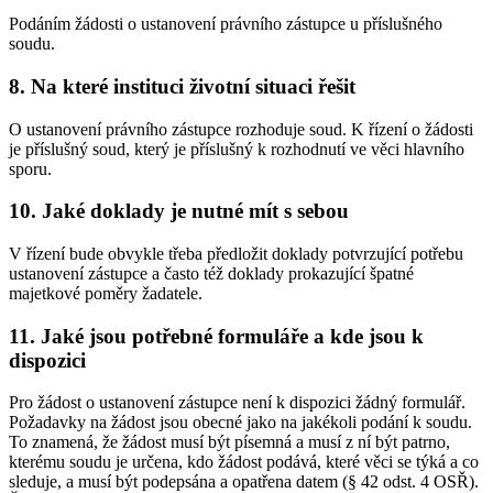
Podáním žádosti o ustanovení právního zástupce u příslušného
soudu.
8. Na které instituci životní situaci řešit
O ustanovení právního zástupce rozhoduje soud. K řízení o žádosti
je příslušný soud, který je příslušný k rozhodnutí ve věci hlavního
sporu.
10. Jaké doklady je nutné mít s sebou
V řízení bude obvykle třeba předložit doklady potvrzující potřebu
ustanovení zástupce a často též doklady prokazující špatné
majetkové poměry žadatele.
11. Jaké jsou potřebné formuláře a kde jsou k
dispozici
Pro žádost o ustanovení zástupce není k dispozici žádný formulář.
Požadavky na žádost jsou obecné jako na jakékoli podání k soudu.
To znamená, že žádost musí být písemná a musí z ní být patrno,
kterému soudu je určena, kdo žádost podává, které věci se týká a co
sleduje, a musí být podepsána a opatřena datem (§ 42 odst. 4 OSŘ).