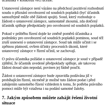
účastníka v konkrétní věci účelné.
Ustanovení zástupce není vázáno na předchozí pozitivní rozhodnutí
soudu o přiznání osvobození od soudních poplatků (byť účastník
samozřejmě může obě žádosti spojit). Soud, který rozhoduje o
žádosti o ustanovení zástupce, samostatně zkoumá, zda dotčený
účastník splňuje předpoklady pro osvobození od soudních poplatků.
Pokud v průběhu řízení dojde ke změně poměrů účastníka a
podmínky pro osvobození od soudních poplatků pominou, soud též
zruší usnesení o ustanovení zástupce. Soud tak může učinit i se
zpětnou platností, ovšem účinky procesních úkonů, které
ustanovený zástupce v řízení učinil, se zachovají.
O právu účastníka požádat o ustanovení zástupce je soud v případě
zjištění, že účastník uvedené předpoklady splňuje, ale takovou
žádost dosud sám nepodal, povinen jej řádně poučit.
Žádost o ustanovení zástupce bude zpravidla podávána již v
probíhajícím řízení, nicméně je možné tuto žádost podat i před
zahájením samotného řízení vzhledem k tomu, že potřeba právního
pomoci může být vztažena i na podání samotné žaloby.
7. Jakým způsobem můžete zahájit řešení životní
situace