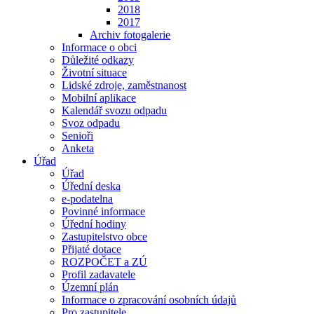
2018
2017
Archiv fotogalerie
Informace o obci
Důležité odkazy
Životní situace
Lidské zdroje, zaměstnanost
Mobilní aplikace
Kalendář svozu odpadu
Svoz odpadu
Senioři
Anketa
Úřad
Úřad
Úřední deska
e-podatelna
Povinné informace
Úřední hodiny
Zastupitelstvo obce
Přijaté dotace
ROZPOČET a ZÚ
Profil zadavatele
Územní plán
Informace o zpracování osobních údajů
Pro zastupitele