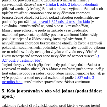
pravomoc provádět řízení o žádostech o milost na ministra
spravedlnosti. Zároveň mu v
článku I. odst. 2 tohoto rozhodnutí
přikázal zamítat (všechny) žádosti o milost s výjimkou žádostí osob
trpících závažnou chorobou nebo nevyléčitelnou chorobou
bezprostředně ohrožující život, pokud nebudou soudem shledány
podmínky pro užití
ustanovení § 327 odst. 4 trestního řádu
(v
aktuálním účinném znění se jedná o odst. 3 trestního řádu).
Ministr spravedlnosti je proto na základě výše uvedeného
rozhodnutí prezidenta republiky povinen zamítnout žádost vždy,
pokud se nejedná o žádost osoby, která trpí závažnou, či
nevyléčitelnou chorobou bezprostředně ohrožující život, a zároveň
pokud sám soud neshledal podmínky k tomu, aby upustil od výkonu
trestu odnětí svobody nebo jeho zbytku z důvodu nevyléčitelné
životu nebezpečné nemoci nebo nevyléčitelné nemoci duševní (
§
327 odst. 3 trestního řádu
).
Jinými slovy, ve všech případech, tedy pokud se jedná o žádost o
zastavení trestního stíhání, či o žádost o zmírnění jiného trestu než je
trest odnětí svobody a žádosti osob, které nejsou nemocné tak, jak je
výše popsáno, a soud nevydal rozhodnutí podle
§ 327 odst. 3
trestního řádu
, musí ministr spravedlnosti žádost zamítnout.
5. Kdo je oprávněn v této věci jednat (podat žádost
apod.)
Jakákoliv fyzická či právnická osoba, proti které je vedeno trestní