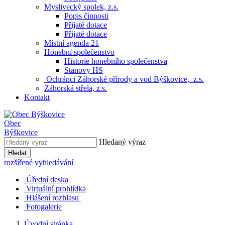
Myslivecký spolek, z.s.
Popis činnosti
Přijaté dotace
Přijaté dotace
Místní agenda 21
Honební společenstvo
Historie honebního společenstva
Stanovy HS
Ochránci Záhorské přírody a vod Býškovice, z.s.
Záhorská střela, z.s.
Kontakt
Obec
Býškovice
Hledaný výraz
Hledat
rozšířené vyhledávání
Úřední deska
Virtuální prohlídka
Hlášení rozhlasu
Fotogalerie
Úvodní stránka