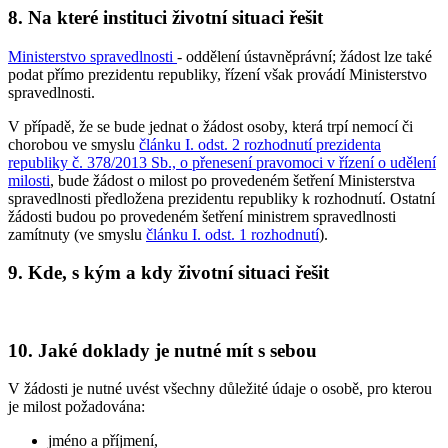
8. Na které instituci životní situaci řešit
Ministerstvo spravedlnosti
- oddělení ústavněprávní; žádost lze také
podat přímo prezidentu republiky, řízení však provádí Ministerstvo
spravedlnosti.
V případě, že se bude jednat o žádost osoby, která trpí nemocí či
chorobou ve smyslu
článku I. odst. 2 rozhodnutí prezidenta
republiky č. 378/2013 Sb., o přenesení pravomoci v řízení o udělení
milosti
, bude žádost o milost po provedeném šetření Ministerstva
spravedlnosti předložena prezidentu republiky k rozhodnutí. Ostatní
žádosti budou po provedeném šetření ministrem spravedlnosti
zamítnuty (ve smyslu
článku I. odst. 1 rozhodnutí
).
9. Kde, s kým a kdy životní situaci řešit
10. Jaké doklady je nutné mít s sebou
V žádosti je nutné uvést všechny důležité údaje o osobě, pro kterou
je milost požadována:
jméno a příjmení,