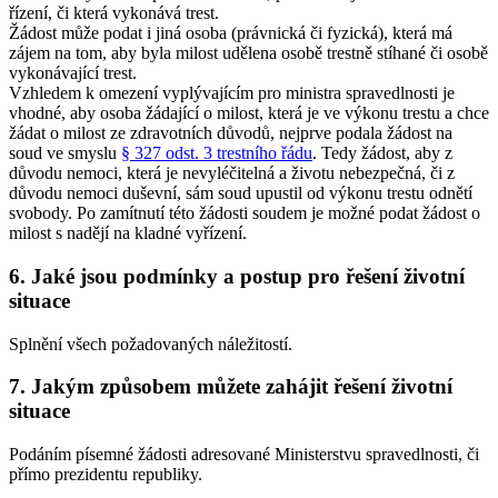
řízení, či která vykonává trest.
Žádost může podat i jiná osoba (právnická či fyzická), která má
zájem na tom, aby byla milost udělena osobě trestně stíhané či osobě
vykonávající trest.
Vzhledem k omezení vyplývajícím pro ministra spravedlnosti je
vhodné, aby osoba žádající o milost, která je ve výkonu trestu a chce
žádat o milost ze zdravotních důvodů, nejprve podala žádost na
soud ve smyslu
§ 327 odst. 3 trestního řádu
. Tedy žádost, aby z
důvodu nemoci, která je nevyléčitelná a životu nebezpečná, či z
důvodu nemoci duševní, sám soud upustil od výkonu trestu odnětí
svobody. Po zamítnutí této žádosti soudem je možné podat žádost o
milost s nadějí na kladné vyřízení.
6. Jaké jsou podmínky a postup pro řešení životní
situace
Splnění všech požadovaných náležitostí.
7. Jakým způsobem můžete zahájit řešení životní
situace
Podáním písemné žádosti adresované Ministerstvu spravedlnosti, či
přímo prezidentu republiky.