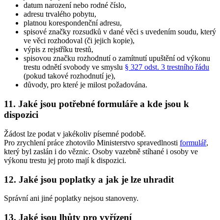
datum narození nebo rodné číslo,
adresu trvalého pobytu,
platnou korespondenční adresu,
spisové značky rozsudků v dané věci s uvedením soudu, který
ve věci rozhodoval (či jejich kopie),
výpis z rejstříku trestů,
spisovou značku rozhodnutí o zamítnutí upuštění od výkonu
trestu odnětí svobody ve smyslu
§ 327 odst. 3 trestního řádu
(pokud takové rozhodnutí je),
důvody, pro které je milost požadována.
11. Jaké jsou potřebné formuláře a kde jsou k
dispozici
Žádost lze podat v jakékoliv písemné podobě.
Pro zrychlení práce zhotovilo Ministerstvo spravedlnosti
formulář
,
který byl zaslán i do věznic. Osoby vazebně stíhané i osoby ve
výkonu trestu jej proto mají k dispozici.
12. Jaké jsou poplatky a jak je lze uhradit
Správní ani jiné poplatky nejsou stanoveny.
13. Jaké jsou lhůty pro vyřízení