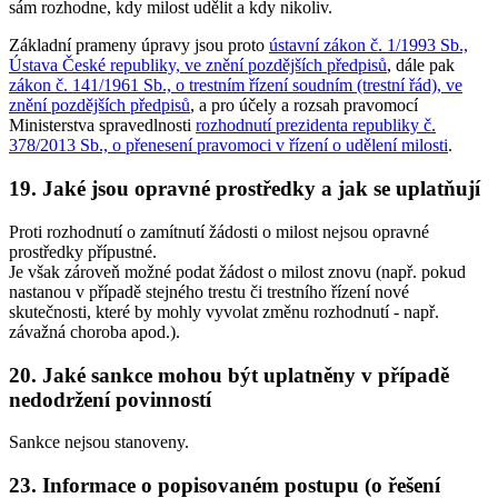
sám rozhodne, kdy milost udělit a kdy nikoliv.
Základní prameny úpravy jsou proto
ústavní zákon č. 1/1993 Sb.,
Ústava České republiky, ve znění pozdějších předpisů
, dále pak
zákon č. 141/1961 Sb., o trestním řízení soudním (trestní řád), ve
znění pozdějších předpisů
, a pro účely a rozsah pravomocí
Ministerstva spravedlnosti
rozhodnutí prezidenta republiky č.
378/2013 Sb., o přenesení pravomoci v řízení o udělení milosti
.
19. Jaké jsou opravné prostředky a jak se uplatňují
Proti rozhodnutí o zamítnutí žádosti o milost nejsou opravné
prostředky přípustné.
Je však zároveň možné podat žádost o milost znovu (např. pokud
nastanou v případě stejného trestu či trestního řízení nové
skutečnosti, které by mohly vyvolat změnu rozhodnutí - např.
závažná choroba apod.).
20. Jaké sankce mohou být uplatněny v případě
nedodržení povinností
Sankce nejsou stanoveny.
23. Informace o popisovaném postupu (o řešení