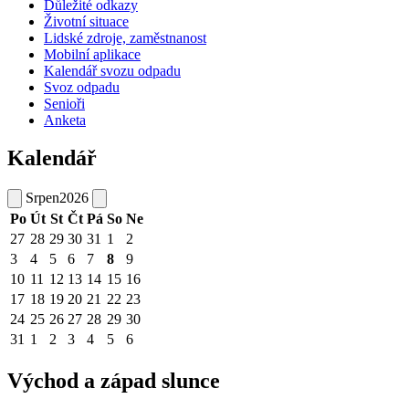
Důležité odkazy
Životní situace
Lidské zdroje, zaměstnanost
Mobilní aplikace
Kalendář svozu odpadu
Svoz odpadu
Senioři
Anketa
Kalendář
Srpen
2026
Po
Út
St
Čt
Pá
So
Ne
27
28
29
30
31
1
2
3
4
5
6
7
8
9
10
11
12
13
14
15
16
17
18
19
20
21
22
23
24
25
26
27
28
29
30
31
1
2
3
4
5
6
Východ a západ slunce