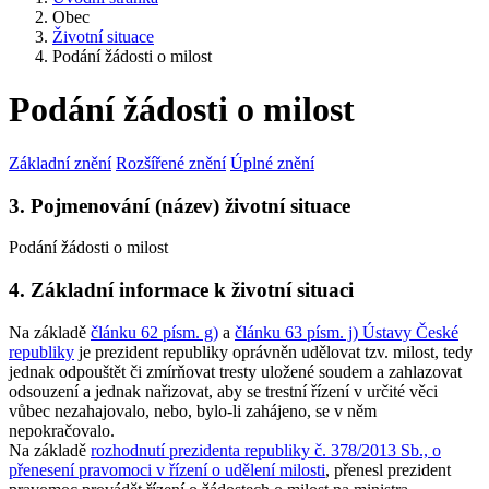
Obec
Životní situace
Podání žádosti o milost
Podání žádosti o milost
Základní znění
Rozšířené znění
Úplné znění
3. Pojmenování (název) životní situace
Podání žádosti o milost
4. Základní informace k životní situaci
Na základě
článku 62 písm. g)
a
článku 63 písm. j) Ústavy České
republiky
je prezident republiky oprávněn udělovat tzv. milost, tedy
jednak odpouštět či zmírňovat tresty uložené soudem a zahlazovat
odsouzení a jednak nařizovat, aby se trestní řízení v určité věci
vůbec nezahajovalo, nebo, bylo-li zahájeno, se v něm
nepokračovalo.
Na základě
rozhodnutí prezidenta republiky č. 378/2013 Sb., o
přenesení pravomoci v řízení o udělení milosti
, přenesl prezident