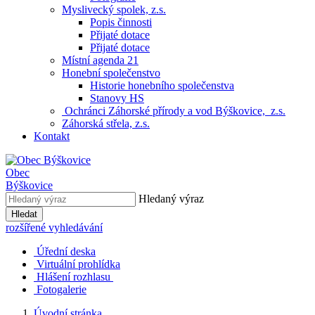
Myslivecký spolek, z.s.
Popis činnosti
Přijaté dotace
Přijaté dotace
Místní agenda 21
Honební společenstvo
Historie honebního společenstva
Stanovy HS
Ochránci Záhorské přírody a vod Býškovice, z.s.
Záhorská střela, z.s.
Kontakt
Obec
Býškovice
Hledaný výraz
Hledat
rozšířené vyhledávání
Úřední deska
Virtuální prohlídka
Hlášení rozhlasu
Fotogalerie
Úvodní stránka