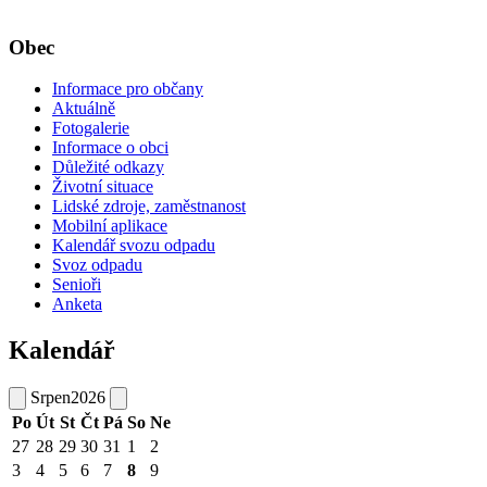
Obec
Informace pro občany
Aktuálně
Fotogalerie
Informace o obci
Důležité odkazy
Životní situace
Lidské zdroje, zaměstnanost
Mobilní aplikace
Kalendář svozu odpadu
Svoz odpadu
Senioři
Anketa
Kalendář
Srpen
2026
Po
Út
St
Čt
Pá
So
Ne
27
28
29
30
31
1
2
3
4
5
6
7
8
9