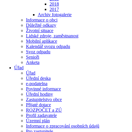
2018
2017
Archiv fotogalerie
Informace o obci
Důležité odkazy
Životní situace
Lidské zdroje, zaměstnanost
Mobilní aplikace
Kalendář svozu odpadu
Svoz odpadu
Senioři
Anketa
Úřad
Úřad
Úřední deska
e-podatelna
Povinné informace
Úřední hodiny
Zastupitelstvo obce
Přijaté dotace
ROZPOČET a ZÚ
Profil zadavatele
Územní plán
Informace o zpracování osobních údajů
Pro zastupitele