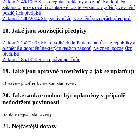
Zákon č. 40/1995 Sb., o regulaci reklamy a o změně a doplnění
zákona o provozování rozhlasového a televizního vysílání, ve znění
pozdějších předpisů
Zákon č. 500/2004 Sb., správní řád, ve znění pozdějších předpisů
18. Jaké jsou související předpisy
Zákon č. 247/1995 Sb., o volbách do Parlamentu České republiky a
o změně a doplnění některých dalších zákonů, ve znění pozdějších
předpisů
Zákon č. 85/1990 Sb., o právu petičním
19. Jaké jsou opravné prostředky a jak se uplatňují
Opravné prostředky nejsou stanoveny.
20. Jaké sankce mohou být uplatněny v případě
nedodržení povinností
Sankce nejsou stanoveny.
21. Nejčastější dotazy