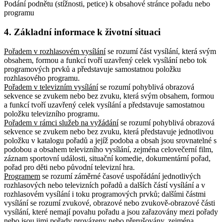
Podání podnětu (stížnosti, petice) k obsahové stránce pořadu nebo
programu
4. Základní informace k životní situaci
Pořadem v rozhlasovém vysílání
se rozumí část vysílání, která svým
obsahem, formou a funkcí tvoří uzavřený celek vysílání nebo tok
programových prvků a představuje samostatnou položku
rozhlasového programu.
Pořadem v televizním vysílání
se rozumí pohyblivá obrazová
sekvence se zvukem nebo bez zvuku, která svým obsahem, formou
a funkcí tvoří uzavřený celek vysílání a představuje samostatnou
položku televizního programu.
Pořadem v rámci služeb na vyžádání
se rozumí pohyblivá obrazová
sekvence se zvukem nebo bez zvuku, která představuje jednotlivou
položku v katalogu pořadů a jejíž podoba a obsah jsou srovnatelné s
podobou a obsahem televizního vysílání, zejména celovečerní film,
záznam sportovní události, situační komedie, dokumentární pořad,
pořad pro děti nebo původní televizní hra.
Programem
se rozumí záměrné časové uspořádání jednotlivých
rozhlasových nebo televizních pořadů a dalších částí vysílání a v
rozhlasovém vysílání i toku programových prvků; dalšími částmi
vysílání se rozumí zvukové, obrazové nebo zvukově-obrazové části
vysílání, které nemají povahu pořadu a jsou zařazovány mezi pořady
nebo jsou jimi pořady provázeny nebo přerušovány, zejména