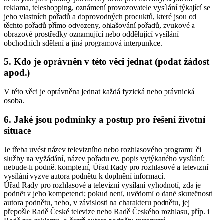
reklama, teleshopping, oznámení provozovatele vysílání týkající se
jeho vlastních pořadů a doprovodných produktů, které jsou od
těchto pořadů přímo odvozeny, ohlašování pořadů, zvukové a
obrazové prostředky oznamující nebo oddělující vysílání
obchodních sdělení a jiná programová interpunkce.
5. Kdo je oprávněn v této věci jednat (podat žádost
apod.)
V této věci je oprávněna jednat každá fyzická nebo právnická
osoba.
6. Jaké jsou podmínky a postup pro řešení životní
situace
Je třeba uvést název televizního nebo rozhlasového programu či
služby na vyžádání, název pořadu ev. popis vytýkaného vysílání;
nebude-li podnět kompletní, Úřad Rady pro rozhlasové a televizní
vysílání vyzve autora podnětu k doplnění informací.
Úřad Rady pro rozhlasové a televizní vysílání vyhodnotí, zda je
podnět v jeho kompetenci; pokud není, uvědomí o dané skutečnosti
autora podnětu, nebo, v závislosti na charakteru podnětu, jej
přepošle Radě České televize nebo Radě Českého rozhlasu, příp. i