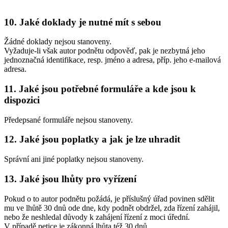
10. Jaké doklady je nutné mít s sebou
Žádné doklady nejsou stanoveny.
Vyžaduje-li však autor podnětu odpověď, pak je nezbytná jeho
jednoznačná identifikace, resp. jméno a adresa, příp. jeho e-mailová
adresa.
11. Jaké jsou potřebné formuláře a kde jsou k
dispozici
Předepsané formuláře nejsou stanoveny.
12. Jaké jsou poplatky a jak je lze uhradit
Správní ani jiné poplatky nejsou stanoveny.
13. Jaké jsou lhůty pro vyřízení
Pokud o to autor podnětu požádá, je příslušný úřad povinen sdělit
mu ve lhůtě 30 dnů ode dne, kdy podnět obdržel, zda řízení zahájil,
nebo že neshledal důvody k zahájení řízení z moci úřední.
V případě petice je zákonná lhůta též 30 dnů.