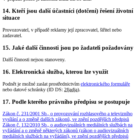
14. Kteří jsou další účastníci (dotčení) řešení životní
situace
Provozovatel, v případě reklamy její zpracovatel, šiřitel nebo
zadavatel.
15. Jaké další činnosti jsou po žadateli požadovány
Další činnosti nejsou stanoveny.
16. Elektronická služba, kterou lze využít
Podnět je možné zaslat prostřednictvím
elektronického formuláře
nebo datové schránky (ID DS:
2fjadja
).
17. Podle kterého právního předpisu se postupuje
Zákon č. 231/2001 Sb., o provozování rozhlasového a televizního
vysílání a o změně dalších zákonů, ve znění pozdějších předpisů
Zákon č. 132/2010 Sb., o audiovizuálních mediálních službách na
vyžádání a o změně některých zákonů (zákon o audiovizuálních
mediálních službách na vyžádání), ve znění pozdějších předpisů