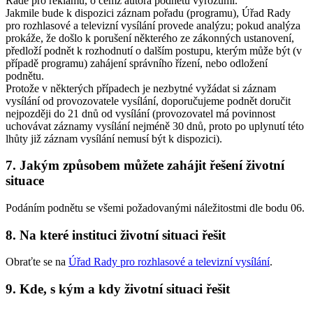
Radě pro reklamu, o čemž autora podnětu vyrozumí.
Jakmile bude k dispozici záznam pořadu (programu), Úřad Rady
pro rozhlasové a televizní vysílání provede analýzu; pokud analýza
prokáže, že došlo k porušení některého ze zákonných ustanovení,
předloží podnět k rozhodnutí o dalším postupu, kterým může být (v
případě programu) zahájení správního řízení, nebo odložení
podnětu.
Protože v některých případech je nezbytné vyžádat si záznam
vysílání od provozovatele vysílání, doporučujeme podnět doručit
nejpozději do 21 dnů od vysílání (provozovatel má povinnost
uchovávat záznamy vysílání nejméně 30 dnů, proto po uplynutí této
lhůty již záznam vysílání nemusí být k dispozici).
7. Jakým způsobem můžete zahájit řešení životní
situace
Podáním podnětu se všemi požadovanými náležitostmi dle bodu 06.
8. Na které instituci životní situaci řešit
Obraťte se na
Úřad Rady pro rozhlasové a televizní vysílání
.
9. Kde, s kým a kdy životní situaci řešit