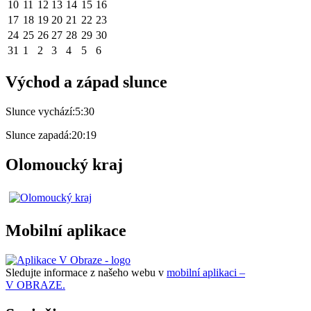
10
11
12
13
14
15
16
17
18
19
20
21
22
23
24
25
26
27
28
29
30
31
1
2
3
4
5
6
Východ a západ slunce
Slunce vychází:
5:30
Slunce zapadá:
20:19
Olomoucký kraj
Mobilní aplikace
Sledujte informace z našeho webu v
mobilní aplikaci –
V OBRAZE.