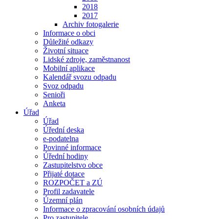
2018
2017
Archiv fotogalerie
Informace o obci
Důležité odkazy
Životní situace
Lidské zdroje, zaměstnanost
Mobilní aplikace
Kalendář svozu odpadu
Svoz odpadu
Senioři
Anketa
Úřad
Úřad
Úřední deska
e-podatelna
Povinné informace
Úřední hodiny
Zastupitelstvo obce
Přijaté dotace
ROZPOČET a ZÚ
Profil zadavatele
Územní plán
Informace o zpracování osobních údajů
Pro zastupitele