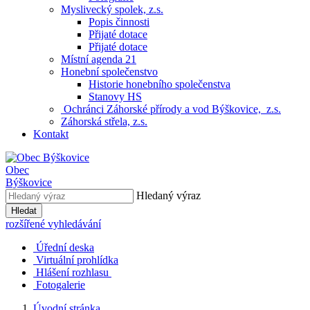
Myslivecký spolek, z.s.
Popis činnosti
Přijaté dotace
Přijaté dotace
Místní agenda 21
Honební společenstvo
Historie honebního společenstva
Stanovy HS
Ochránci Záhorské přírody a vod Býškovice, z.s.
Záhorská střela, z.s.
Kontakt
Obec
Býškovice
Hledaný výraz
Hledat
rozšířené vyhledávání
Úřední deska
Virtuální prohlídka
Hlášení rozhlasu
Fotogalerie
Úvodní stránka