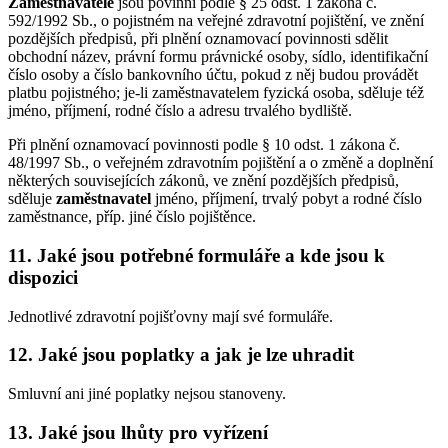
Zaměstnavatelé
jsou povinni podle § 25 odst. 1 zákona č.
592/1992 Sb., o pojistném na veřejné zdravotní pojištění, ve znění
pozdějších předpisů, při plnění oznamovací povinnosti sdělit
obchodní název, právní formu právnické osoby, sídlo, identifikační
číslo osoby a číslo bankovního účtu, pokud z něj budou provádět
platbu pojistného; je-li zaměstnavatelem fyzická osoba, sděluje též
jméno, příjmení, rodné číslo a adresu trvalého bydliště.
Při plnění oznamovací povinnosti podle § 10 odst. 1 zákona č.
48/1997 Sb., o veřejném zdravotním pojištění a o změně a doplnění
některých souvisejících zákonů, ve znění pozdějších předpisů,
sděluje
zaměstnavatel
jméno, příjmení, trvalý pobyt a rodné číslo
zaměstnance, příp. jiné číslo pojištěnce.
11. Jaké jsou potřebné formuláře a kde jsou k
dispozici
Jednotlivé zdravotní pojišťovny mají své formuláře.
12. Jaké jsou poplatky a jak je lze uhradit
Smluvní ani jiné poplatky nejsou stanoveny.
13. Jaké jsou lhůty pro vyřízení