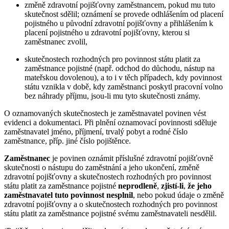
změně zdravotní pojišťovny zaměstnancem, pokud mu tuto
skutečnost sdělil; oznámení se provede odhlášením od placení
pojistného u původní zdravotní pojišťovny a přihlášením k
placení pojistného u zdravotní pojišťovny, kterou si
zaměstnanec zvolil,
skutečnostech rozhodných pro povinnost státu platit za
zaměstnance pojistné (např. odchod do důchodu, nástup na
mateřskou dovolenou), a to i v těch případech, kdy povinnost
státu vznikla v době, kdy zaměstnanci poskytl pracovní volno
bez náhrady příjmu, jsou-li mu tyto skutečnosti známy.
O oznamovaných skutečnostech je zaměstnavatel povinen vést
evidenci a dokumentaci. Při plnění oznamovací povinnosti sděluje
zaměstnavatel jméno, příjmení, trvalý pobyt a rodné číslo
zaměstnance, příp. jiné číslo pojištěnce.
Zaměstnanec
je povinen oznámit příslušné zdravotní pojišťovně
skutečnosti o nástupu do zaměstnání a jeho ukončení, změně
zdravotní pojišťovny a skutečnostech rozhodných pro povinnost
státu platit za zaměstnance pojistné
neprodleně
,
zjistí-li
,
že jeho
zaměstnavatel tuto povinnost nesplnil
, nebo pokud údaje o změně
zdravotní pojišťovny a o skutečnostech rozhodných pro povinnost
státu platit za zaměstnance pojistné svému zaměstnavateli nesdělil.