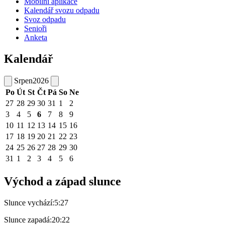
Mobilní aplikace
Kalendář svozu odpadu
Svoz odpadu
Senioři
Anketa
Kalendář
Srpen
2026
Po
Út
St
Čt
Pá
So
Ne
27
28
29
30
31
1
2
3
4
5
6
7
8
9
10
11
12
13
14
15
16
17
18
19
20
21
22
23
24
25
26
27
28
29
30
31
1
2
3
4
5
6
Východ a západ slunce
Slunce vychází:
5:27
Slunce zapadá:
20:22