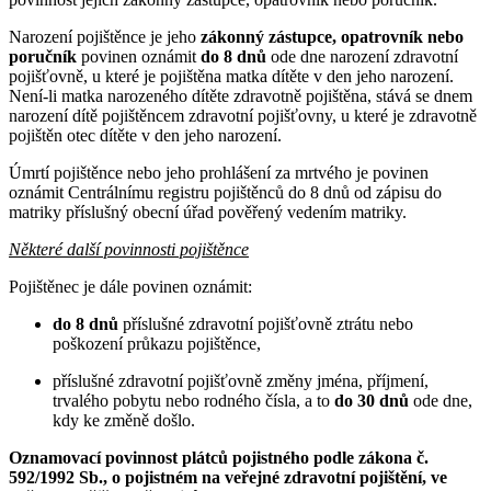
Narození pojištěnce je jeho
zákonný zástupce, opatrovník nebo
poručník
povinen oznámit
do 8 dnů
ode dne narození zdravotní
pojišťovně, u které je pojištěna matka dítěte v den jeho narození.
Není-li matka narozeného dítěte zdravotně pojištěna, stává se dnem
narození dítě pojištěncem zdravotní pojišťovny, u které je zdravotně
pojištěn otec dítěte v den jeho narození.
Úmrtí pojištěnce nebo jeho prohlášení za mrtvého je povinen
oznámit Centrálnímu registru pojištěnců do 8 dnů od zápisu do
matriky příslušný obecní úřad pověřený vedením matriky.
Některé další povinnosti pojištěnce
Pojištěnec je dále povinen oznámit:
do 8 dnů
příslušné zdravotní pojišťovně ztrátu nebo
poškození průkazu pojištěnce,
příslušné zdravotní pojišťovně změny jména, příjmení,
trvalého pobytu nebo rodného čísla, a to
do 30 dnů
ode dne,
kdy ke změně došlo.
Oznamovací povinnost plátců pojistného podle zákona č.
592/1992 Sb., o pojistném na veřejné zdravotní pojištění, ve