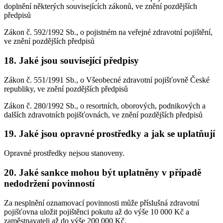
doplnění některých souvisejících zákonů, ve znění pozdějších
předpisů
Zákon č. 592/1992 Sb., o pojistném na veřejné zdravotní pojištění,
ve znění pozdějších předpisů
18. Jaké jsou související předpisy
Zákon č. 551/1991 Sb., o Všeobecné zdravotní pojišťovně České
republiky, ve znění pozdějších předpisů
Zákon č. 280/1992 Sb., o resortních, oborových, podnikových a
dalších zdravotních pojišťovnách, ve znění pozdějších předpisů
19. Jaké jsou opravné prostředky a jak se uplatňují
Opravné prostředky nejsou stanoveny.
20. Jaké sankce mohou být uplatněny v případě
nedodržení povinností
Za nesplnění oznamovací povinnosti může příslušná zdravotní
pojišťovna uložit pojištěnci pokutu až do výše 10 000 Kč a
zaměstnavateli až do výše 200 000 Kč.