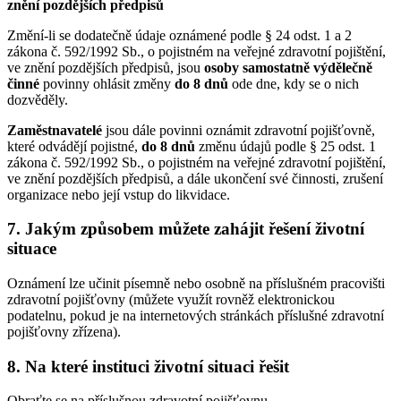
znění pozdějších předpisů
Změní-li se dodatečně údaje oznámené podle § 24 odst. 1 a 2
zákona č. 592/1992 Sb., o pojistném na veřejné zdravotní pojištění,
ve znění pozdějších předpisů, jsou
osoby samostatně výdělečně
činné
povinny ohlásit změny
do 8 dnů
ode dne, kdy se o nich
dozvěděly.
Zaměstnavatelé
jsou dále povinni oznámit zdravotní pojišťovně,
které odvádějí pojistné,
do 8 dnů
změnu údajů podle § 25 odst. 1
zákona č. 592/1992 Sb., o pojistném na veřejné zdravotní pojištění,
ve znění pozdějších předpisů, a dále ukončení své činnosti, zrušení
organizace nebo její vstup do likvidace.
7. Jakým způsobem můžete zahájit řešení životní
situace
Oznámení lze učinit písemně nebo osobně na příslušném pracovišti
zdravotní pojišťovny (můžete využít rovněž elektronickou
podatelnu, pokud je na internetových stránkách příslušné zdravotní
pojišťovny zřízena).
8. Na které instituci životní situaci řešit
Obraťte se na příslušnou zdravotní pojišťovnu.