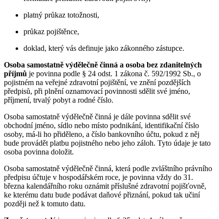
platný průkaz totožnosti,
průkaz pojištěnce,
doklad, který vás definuje jako zákonného zástupce.
Osoba samostatně výdělečně činná a osoba bez zdanitelných
příjmů
je povinna podle § 24 odst. 1 zákona č. 592/1992 Sb., o
pojistném na veřejné zdravotní pojištění, ve znění pozdějších
předpisů, při plnění oznamovací povinnosti sdělit své jméno,
příjmení, trvalý pobyt a rodné číslo.
Osoba samostatně výdělečně činná je dále povinna sdělit své
obchodní jméno, sídlo nebo místo podnikání, identifikační číslo
osoby, má-li ho přiděleno, a číslo bankovního účtu, pokud z něj
bude provádět platbu pojistného nebo jeho záloh. Tyto údaje je tato
osoba povinna doložit.
Osoba samostatně výdělečně činná, která podle zvláštního právního
předpisu účtuje v hospodářském roce, je povinna vždy do 31.
března kalendářního roku oznámit příslušné zdravotní pojišťovně,
ke kterému datu bude podávat daňové přiznání, pokud tak učiní
později než k tomuto datu.