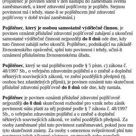
(Pojištěnec je povinen sdělit v den nástupu do zaměstnání svému
zaměstnavateli, u které zdravotní pojišťovny je pojištěn. Stejnou
povinnost má i tehdy, stane-li se pojištěncem jiné zdravotní
pojišťovny v době trvání zaměstnání.)
Pojištěnec
,
který je osobou samostatně výdělečně činnou
, je
povinen oznámit příslušné zdravotní pojišťovně zahájení a ukončení
samostatné výdělečné činnosti nejpozději
do 8 dnů
ode dne, kdy
tuto činnost zahájil nebo ukončil. Pojištěnec, podnikající na základě
živnostenského oprávnění, splní tuto povinnost i tehdy, učiní-li
oznámení příslušnému živnostenskému úřadu.
Pojištěnec
, který se stal pojištěncem podle § 5 písm. c) zákona č.
48/1997 Sb., o veřejném zdravotním pojištění a o změně a doplnění
některých souvisejících zákonů, ve znění pozdějších předpisů (tj.
osobou bez zdanitelných příjmů), je povinen oznámit tuto skutečnost
příslušné zdravotní pojišťovně
do 8 dnů
ode dne, kdy nastala.
Pojištěnec
je povinen oznámit příslušné zdravotní pojišťovně
nejpozději
do 8 dnů
skutečnosti rozhodné pro vznik nebo zánik
povinnosti státu platit za něj pojistné podle § 7 zákona č. 48/1997
Sb., o veřejném zdravotním pojištění a o změně a doplnění
některých souvisejících zákonů, ve znění pozdějších předpisů. Za
osoby zaměstnané plní tuto povinnost zaměstnavatel, pokud jsou mu
tyto skutečnosti známy. Za osoby s omezenou svéprávností plní tuto
povinnost jejich zákonný zástupce, opatrovník nebo poručník.