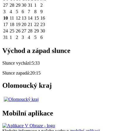
27
28
29
30
31
1
2
3
4
5
6
7
8
9
10
11
12
13
14
15
16
17
18
19
20
21
22
23
24
25
26
27
28
29
30
31
1
2
3
4
5
6
Východ a západ slunce
Slunce vychází:
5:33
Slunce zapadá:
20:15
Olomoucký kraj
Mobilní aplikace
Sledujte informace z našeho webu v
mobilní aplikaci –