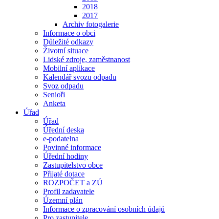
2018
2017
Archiv fotogalerie
Informace o obci
Důležité odkazy
Životní situace
Lidské zdroje, zaměstnanost
Mobilní aplikace
Kalendář svozu odpadu
Svoz odpadu
Senioři
Anketa
Úřad
Úřad
Úřední deska
e-podatelna
Povinné informace
Úřední hodiny
Zastupitelstvo obce
Přijaté dotace
ROZPOČET a ZÚ
Profil zadavatele
Územní plán
Informace o zpracování osobních údajů
Pro zastupitele