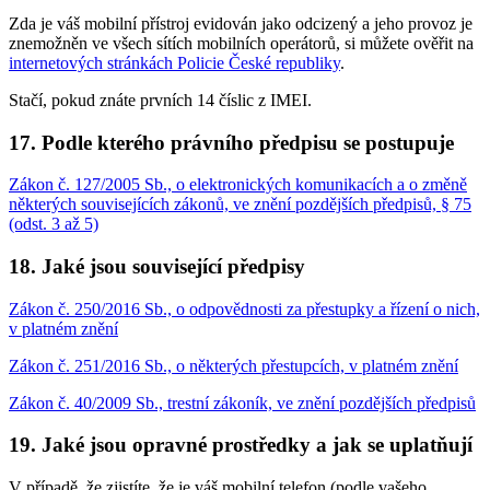
Zda je váš mobilní přístroj evidován jako odcizený a jeho provoz je
znemožněn ve všech sítích mobilních operátorů, si můžete ověřit na
internetových stránkách Policie České republiky
.
Stačí, pokud znáte prvních 14 číslic z IMEI.
17. Podle kterého právního předpisu se postupuje
Zákon č. 127/2005 Sb., o elektronických komunikacích a o změně
některých souvisejících zákonů, ve znění pozdějších předpisů, § 75
(odst. 3 až 5)
18. Jaké jsou související předpisy
Zákon č. 250/2016 Sb., o odpovědnosti za přestupky a řízení o nich,
v platném znění
Zákon č. 251/2016 Sb., o některých přestupcích, v platném znění
Zákon č. 40/2009 Sb., trestní zákoník, ve znění pozdějších předpisů
19. Jaké jsou opravné prostředky a jak se uplatňují
V případě, že zjistíte, že je váš mobilní telefon (podle vašeho