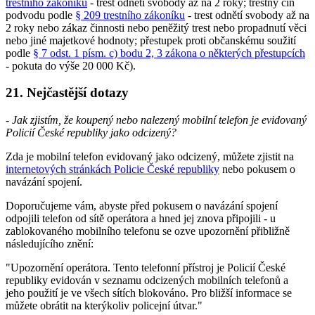
trestního zákoníku
- trest odnětí svobody až na 2 roky; trestný čin
podvodu podle
§ 209 trestního zákoníku
- trest odnětí svobody až na
2 roky nebo zákaz činnosti nebo peněžitý trest nebo propadnutí věci
nebo jiné majetkové hodnoty; přestupek proti občanskému soužití
podle
§ 7 odst. 1 písm. c) bodu 2, 3 zákona o některých přestupcích
- pokuta do výše 20 000 Kč).
21. Nejčastější dotazy
- Jak zjistím, že koupený nebo nalezený mobilní telefon je evidovaný
Policií České republiky jako odcizený?
Zda je mobilní telefon evidovaný jako odcizený, můžete zjistit na
internetových stránkách Policie České republiky
nebo pokusem o
navázání spojení.
Doporučujeme vám, abyste před pokusem o navázání spojení
odpojili telefon od sítě operátora a hned jej znova připojili - u
zablokovaného mobilního telefonu se ozve upozornění přibližně
následujícího znění:
"Upozornění operátora. Tento telefonní přístroj je Policií České
republiky evidován v seznamu odcizených mobilních telefonů a
jeho použití je ve všech sítích blokováno. Pro bližší informace se
můžete obrátit na kterýkoliv policejní útvar."