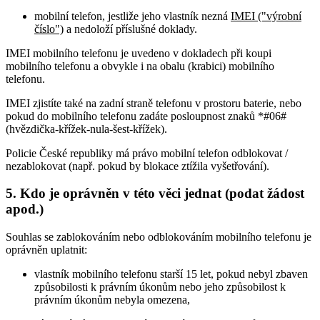
mobilní telefon, jestliže jeho vlastník nezná
IMEI ("výrobní
číslo")
a nedoloží příslušné doklady.
IMEI mobilního telefonu je uvedeno v dokladech při koupi
mobilního telefonu a obvykle i na obalu (krabici) mobilního
telefonu.
IMEI zjistíte také na zadní straně telefonu v prostoru baterie, nebo
pokud do mobilního telefonu zadáte posloupnost znaků *#06#
(hvězdička-křížek-nula-šest-křížek).
Policie České republiky má právo mobilní telefon odblokovat /
nezablokovat (např. pokud by blokace ztížila vyšetřování).
5. Kdo je oprávněn v této věci jednat (podat žádost
apod.)
Souhlas se zablokováním nebo odblokováním mobilního telefonu je
oprávněn uplatnit:
vlastník mobilního telefonu starší 15 let, pokud nebyl zbaven
způsobilosti k právním úkonům nebo jeho způsobilost k
právním úkonům nebyla omezena,