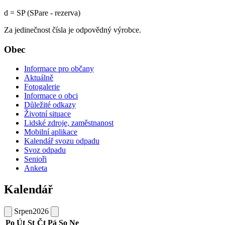
d = SP (SPare - rezerva)
Za jedinečnost čísla je odpovědný výrobce.
Obec
Informace pro občany
Aktuálně
Fotogalerie
Informace o obci
Důležité odkazy
Životní situace
Lidské zdroje, zaměstnanost
Mobilní aplikace
Kalendář svozu odpadu
Svoz odpadu
Senioři
Anketa
Kalendář
Srpen
2026
Po
Út
St
Čt
Pá
So
Ne