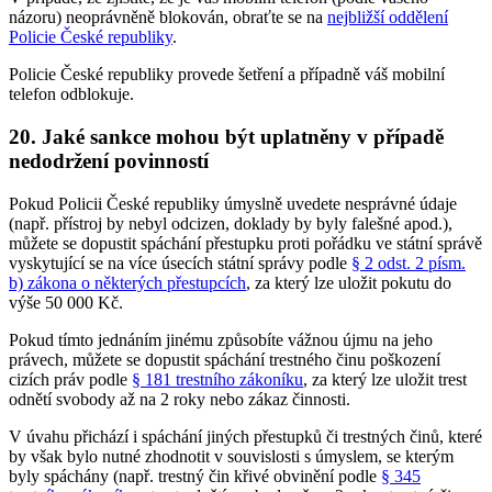
názoru) neoprávněně blokován, obraťte se na
nejbližší oddělení
Policie České republiky
.
Policie České republiky provede šetření a případně váš mobilní
telefon odblokuje.
20. Jaké sankce mohou být uplatněny v případě
nedodržení povinností
Pokud Policii České republiky úmyslně uvedete nesprávné údaje
(např. přístroj by nebyl odcizen, doklady by byly falešné apod.),
můžete se dopustit spáchání přestupku proti pořádku ve státní správě
vyskytující se na více úsecích státní správy podle
§ 2 odst. 2 písm.
b) zákona o některých přestupcích
, za který lze uložit pokutu do
výše 50 000 Kč.
Pokud tímto jednáním jinému způsobíte vážnou újmu na jeho
právech, můžete se dopustit spáchání trestného činu poškození
cizích práv podle
§ 181 trestního zákoníku
, za který lze uložit trest
odnětí svobody až na 2 roky nebo zákaz činnosti.
V úvahu přichází i spáchání jiných přestupků či trestných činů, které
by však bylo nutné zhodnotit v souvislosti s úmyslem, se kterým
byly spáchány (např. trestný čin křivé obvinění podle
§ 345