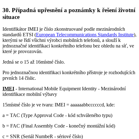
30. Případná upřesnění a poznámky k řešení životní
situace
Identifikátor IMEI je číslo zkonstruované podle mezinárodních
standardů ETSI (
European Telecommunications Standards Institute
),
kterými se řídí všichni výrobci mobilních telefonů, a slouží k
jednoznačné identifikaci konkrétního telefonu bez ohledu na síť, ve
které je provozován.
Jedná se o 15 až 16místné číslo.
Pro jednoznačnou identifikaci konkrétního přístroje je rozhodujících
prvních 14 číslic.
IMEI
- International Mobile Equipment Identity - Mezinárodní
identifikace mobilní výbavy
15místné číslo je ve tvaru: IMEI = aaaaaabbccccccd, kde:
a = TAC (Type Approval Code - kód schváleného typu)
b = FAC (Final Assembly Code - konečný montážní kód)
c = SNR (Seriál NumbeR - sériové číslo)