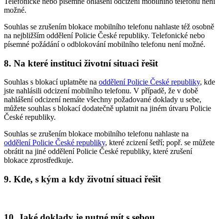
Telefonické nebo písemné ohlášení odcizení mobilního telefonu není
možné.
Souhlas se zrušením blokace mobilního telefonu nahlaste též osobně
na nejbližším oddělení Policie České republiky. Telefonické nebo
písemné požádání o odblokování mobilního telefonu není možné.
8. Na které instituci životní situaci řešit
Souhlas s blokací uplatněte na
oddělení Policie České republiky
, kde
jste nahlásili odcizení mobilního telefonu. V případě, že v době
nahlášení odcizení nemáte všechny požadované doklady u sebe,
můžete souhlas s blokací dodatečně uplatnit na jiném útvaru Policie
České republiky.
Souhlas se zrušením blokace mobilního telefonu nahlaste na
oddělení Policie České republiky
, které zcizení šetří; popř. se můžete
obrátit na jiné oddělení Policie České republiky, které zrušení
blokace zprostředkuje.
9. Kde, s kým a kdy životní situaci řešit
10. Jaké doklady je nutné mít s sebou