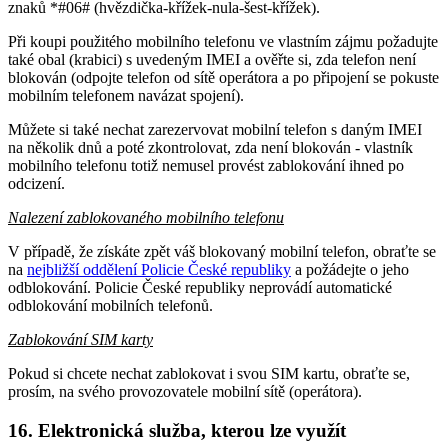
znaků *#06# (hvězdička-křížek-nula-šest-křížek).
Při koupi použitého mobilního telefonu ve vlastním zájmu požadujte
také obal (krabici) s uvedeným IMEI a ověřte si, zda telefon není
blokován (odpojte telefon od sítě operátora a po připojení se pokuste
mobilním telefonem navázat spojení).
Můžete si také nechat zarezervovat mobilní telefon s daným IMEI
na několik dnů a poté zkontrolovat, zda není blokován - vlastník
mobilního telefonu totiž nemusel provést zablokování ihned po
odcizení.
Nalezení zablokovaného mobilního telefonu
V případě, že získáte zpět váš blokovaný mobilní telefon, obraťte se
na
nejbližší oddělení Policie České republiky
a požádejte o jeho
odblokování. Policie České republiky neprovádí automatické
odblokování mobilních telefonů.
Zablokování SIM karty
Pokud si chcete nechat zablokovat i svou SIM kartu, obraťte se,
prosím, na svého provozovatele mobilní sítě (operátora).
16. Elektronická služba, kterou lze využít