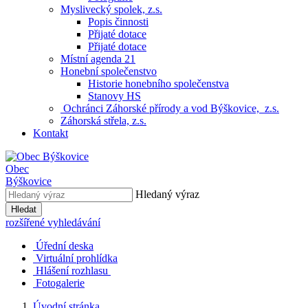
Myslivecký spolek, z.s.
Popis činnosti
Přijaté dotace
Přijaté dotace
Místní agenda 21
Honební společenstvo
Historie honebního společenstva
Stanovy HS
Ochránci Záhorské přírody a vod Býškovice, z.s.
Záhorská střela, z.s.
Kontakt
Obec
Býškovice
Hledaný výraz
Hledat
rozšířené vyhledávání
Úřední deska
Virtuální prohlídka
Hlášení rozhlasu
Fotogalerie
Úvodní stránka