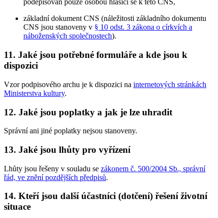
podepisován pouze osobou hlásící se k této CNS,
základní dokument CNS (náležitosti základního dokumentu
CNS jsou stanoveny v
§ 10 odst. 3 zákona o církvích a
náboženských společnostech
).
11. Jaké jsou potřebné formuláře a kde jsou k
dispozici
Vzor podpisového archu je k dispozici na
internetových stránkách
Ministerstva kultury
.
12. Jaké jsou poplatky a jak je lze uhradit
Správní ani jiné poplatky nejsou stanoveny.
13. Jaké jsou lhůty pro vyřízení
Lhůty jsou řešeny v souladu se
zákonem č. 500/2004 Sb., správní
řád, ve znění pozdějších předpisů
.
14. Kteří jsou další účastníci (dotčení) řešení životní
situace