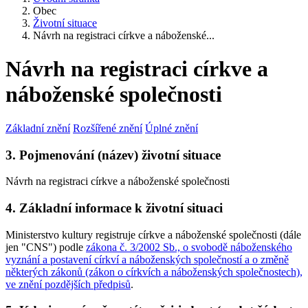
Obec
Životní situace
Návrh na registraci církve a náboženské...
Návrh na registraci církve a
náboženské společnosti
Základní znění
Rozšířené znění
Úplné znění
3. Pojmenování (název) životní situace
Návrh na registraci církve a náboženské společnosti
4. Základní informace k životní situaci
Ministerstvo kultury registruje církve a náboženské společnosti (dále
jen "CNS") podle
zákona č. 3/2002 Sb., o svobodě náboženského
vyznání a postavení církví a náboženských společností a o změně
některých zákonů (zákon o církvích a náboženských společnostech),
ve znění pozdějších předpisů
.