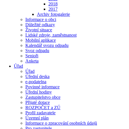
2018
2017
Archiv fotogalerie
Informace o obci
Důležité odkazy
Životní situace
Lidské zdroje, zaměstnanost
Mobilní aplikace
Kalendář svozu odpadu
Svoz odpadu
Senioři
Anketa
Úřad
Úřad
Úřední deska
e-podatelna
Povinné informace
Úřední hodiny
Zastupitelstvo obce
Přijaté dotace
ROZPOČET a ZÚ
Profil zadavatele
Územní plán
Informace o zpracování osobních údajů
Pro zastupitele