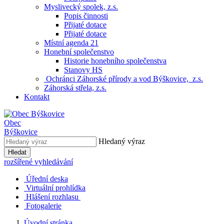
Myslivecký spolek, z.s.
Popis činnosti
Přijaté dotace
Přijaté dotace
Místní agenda 21
Honební společenstvo
Historie honebního společenstva
Stanovy HS
Ochránci Záhorské přírody a vod Býškovice, z.s.
Záhorská střela, z.s.
Kontakt
Obec
Býškovice
Hledaný výraz
Hledat
rozšířené vyhledávání
Úřední deska
Virtuální prohlídka
Hlášení rozhlasu
Fotogalerie
Úvodní stránka