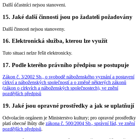
Další účastníci nejsou stanoveni.
15. Jaké další činnosti jsou po žadateli požadovány
Další činnosti nejsou stanoveny.
16. Elektronická služba, kterou lze využít
Tuto situaci nelze řešit elektronicky.
17. Podle kterého právního předpisu se postupuje
Zákon č. 3/2002 Sb., o svobodě náboženského vyznání a postavení
církví a náboženských společností a o změně některých zákonů
(zákon o církvích a náboženských společnostech), ve znění
pozdějších předpisů
19. Jaké jsou opravné prostředky a jak se uplatňují
Odvolacím orgánem je Ministerstvo kultury; pro opravné prostředky
platí obecné lhůty dle
zákona č. 500/2004 Sb., správní řád, ve znění
pozdějších předpisů
.