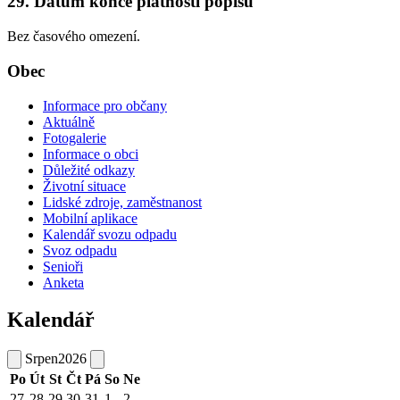
29. Datum konce platnosti popisu
Bez časového omezení.
Obec
Informace pro občany
Aktuálně
Fotogalerie
Informace o obci
Důležité odkazy
Životní situace
Lidské zdroje, zaměstnanost
Mobilní aplikace
Kalendář svozu odpadu
Svoz odpadu
Senioři
Anketa
Kalendář
Srpen
2026
Po
Út
St
Čt
Pá
So
Ne
27
28
29
30
31
1
2