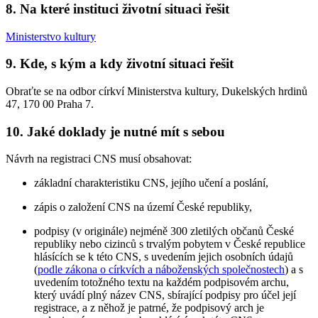
8. Na které instituci životní situaci řešit
Ministerstvo kultury
9. Kde, s kým a kdy životní situaci řešit
Obraťte se na odbor církví Ministerstva kultury, Dukelských hrdinů
47, 170 00 Praha 7.
10. Jaké doklady je nutné mít s sebou
Návrh na registraci CNS musí obsahovat:
základní charakteristiku CNS, jejího učení a poslání,
zápis o založení CNS na území České republiky,
podpisy (v originále) nejméně 300 zletilých občanů České
republiky nebo cizinců s trvalým pobytem v České republice
hlásících se k této CNS, s uvedením jejich osobních údajů
(
podle zákona o církvích a náboženských společnostech
) a s
uvedením totožného textu na každém podpisovém archu,
který uvádí plný název CNS, sbírající podpisy pro účel její
registrace, a z něhož je patrné, že podpisový arch je