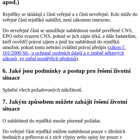
apod.)
Rejstříky se skládají z části veřejné a z části neveřejné. Kdo může do
veřejné části rejstříků nahlížet, není zákonem omezeno.
Do neveřejné části se umožňuje nahlédnout osobě pověřené CNS,
EPO nebo svazem CNS, pokud se jich zápis týká, a dále žadatelům,
kteří osvědčí právní zájem a jimž lze nahlédnutí do rejstříků
umožnit, pokud tomu nebrání zvláštní právní předpis (
zákon č.
101/2000 Sb., o ochraně osobních údajů a o změně některých
zákonů, ve znění pozdějších předpisů
).
6. Jaké jsou podmínky a postup pro řešení životní
situace
Splnění všech požadovaných náležitostí.
7. Jakým způsobem můžete zahájit řešení životní
situace
O nahlédnutí do rejstříků musíte písemně požádat.
Do veřejné části rejstříků můžete nahlédnout pouze v úředních
hodinách a pořizovat si z nich výpisy nebo opisy lze pouze v