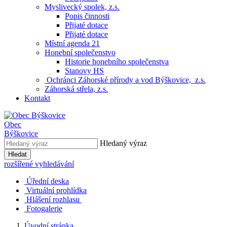
Myslivecký spolek, z.s.
Popis činnosti
Přijaté dotace
Přijaté dotace
Místní agenda 21
Honební společenstvo
Historie honebního společenstva
Stanovy HS
Ochránci Záhorské přírody a vod Býškovice, z.s.
Záhorská střela, z.s.
Kontakt
Obec
Býškovice
Hledaný výraz
Hledat
rozšířené vyhledávání
Úřední deska
Virtuální prohlídka
Hlášení rozhlasu
Fotogalerie
Úvodní stránka