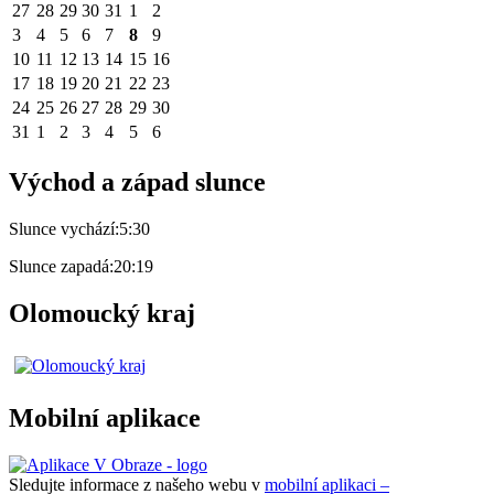
27
28
29
30
31
1
2
3
4
5
6
7
8
9
10
11
12
13
14
15
16
17
18
19
20
21
22
23
24
25
26
27
28
29
30
31
1
2
3
4
5
6
Východ a západ slunce
Slunce vychází:
5:30
Slunce zapadá:
20:19
Olomoucký kraj
Mobilní aplikace
Sledujte informace z našeho webu v
mobilní aplikaci –