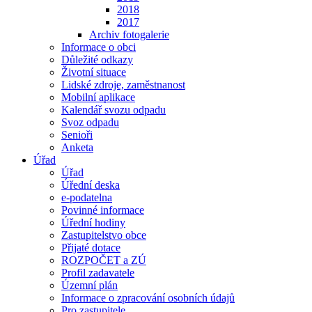
2018
2017
Archiv fotogalerie
Informace o obci
Důležité odkazy
Životní situace
Lidské zdroje, zaměstnanost
Mobilní aplikace
Kalendář svozu odpadu
Svoz odpadu
Senioři
Anketa
Úřad
Úřad
Úřední deska
e-podatelna
Povinné informace
Úřední hodiny
Zastupitelstvo obce
Přijaté dotace
ROZPOČET a ZÚ
Profil zadavatele
Územní plán
Informace o zpracování osobních údajů
Pro zastupitele