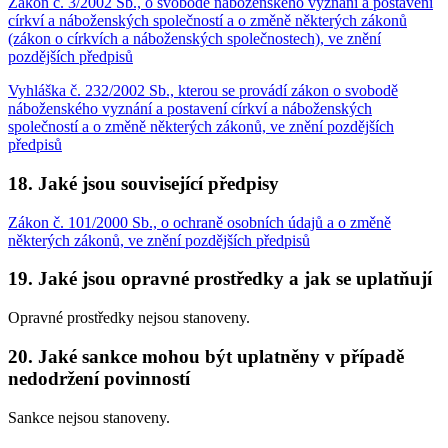
Zákon č. 3/2002 Sb., o svobodě náboženského vyznání a postavení
církví a náboženských společností a o změně některých zákonů
(zákon o církvích a náboženských společnostech), ve znění
pozdějších předpisů
Vyhláška č. 232/2002 Sb., kterou se provádí zákon o svobodě
náboženského vyznání a postavení církví a náboženských
společností a o změně některých zákonů, ve znění pozdějších
předpisů
18. Jaké jsou související předpisy
Zákon č. 101/2000 Sb., o ochraně osobních údajů a o změně
některých zákonů, ve znění pozdějších předpisů
19. Jaké jsou opravné prostředky a jak se uplatňují
Opravné prostředky nejsou stanoveny.
20. Jaké sankce mohou být uplatněny v případě
nedodržení povinností
Sankce nejsou stanoveny.