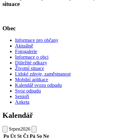
situace
Obec
Informace pro občany
Aktuálně
Fotogalerie
Informace o obci
Důležité odkazy
Životní situace
Lidské zdroje, zaměstnanost
Mobilní aplikace
Kalendář svozu odpadu
Svoz odpadu
Senioři
Anketa
Kalendář
Srpen
2026
Po
Út
St
Čt
Pá
So
Ne