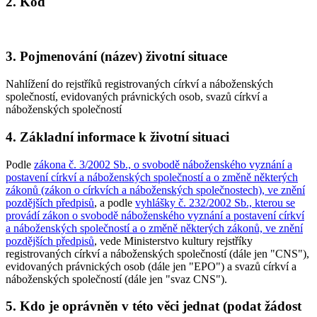
2. Kód
3. Pojmenování (název) životní situace
Nahlížení do rejstříků registrovaných církví a náboženských
společností, evidovaných právnických osob, svazů církví a
náboženských společností
4. Základní informace k životní situaci
Podle
zákona č. 3/2002 Sb., o svobodě náboženského vyznání a
postavení církví a náboženských společností a o změně některých
zákonů (zákon o církvích a náboženských společnostech), ve znění
pozdějších předpisů
, a podle
vyhlášky č. 232/2002 Sb., kterou se
provádí zákon o svobodě náboženského vyznání a postavení církví
a náboženských společností a o změně některých zákonů, ve znění
pozdějších předpisů
, vede Ministerstvo kultury rejstříky
registrovaných církví a náboženských společností (dále jen "CNS"),
evidovaných právnických osob (dále jen "EPO") a svazů církví a
náboženských společností (dále jen "svaz CNS").
5. Kdo je oprávněn v této věci jednat (podat žádost