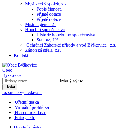
Myslivecký spolek, z.s.
Popis činnosti
Přijaté dotace
Přijaté dotace
Místní agenda 21
Honební společenstvo
Historie honebního společenstva
Stanovy HS
Ochránci Záhorské přírody a vod Býškovice, z.s.
Záhorská střela, z.s.
Kontakt
Obec
Býškovice
Hledaný výraz
Hledat
rozšířené vyhledávání
Úřední deska
Virtuální prohlídka
Hlášení rozhlasu
Fotogalerie
Úvodní stránka