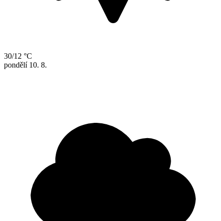
30/12 °C
pondělí
10. 8.