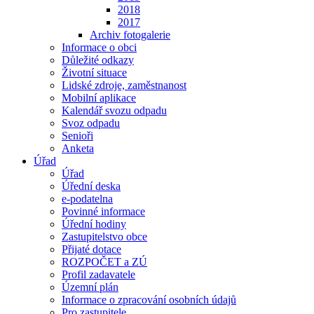
2018
2017
Archiv fotogalerie
Informace o obci
Důležité odkazy
Životní situace
Lidské zdroje, zaměstnanost
Mobilní aplikace
Kalendář svozu odpadu
Svoz odpadu
Senioři
Anketa
Úřad
Úřad
Úřední deska
e-podatelna
Povinné informace
Úřední hodiny
Zastupitelstvo obce
Přijaté dotace
ROZPOČET a ZÚ
Profil zadavatele
Územní plán
Informace o zpracování osobních údajů
Pro zastupitele