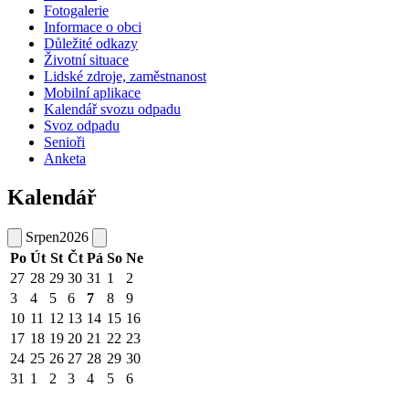
Fotogalerie
Informace o obci
Důležité odkazy
Životní situace
Lidské zdroje, zaměstnanost
Mobilní aplikace
Kalendář svozu odpadu
Svoz odpadu
Senioři
Anketa
Kalendář
Srpen
2026
Po
Út
St
Čt
Pá
So
Ne
27
28
29
30
31
1
2
3
4
5
6
7
8
9
10
11
12
13
14
15
16
17
18
19
20
21
22
23
24
25
26
27
28
29
30
31
1
2
3
4
5
6