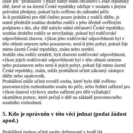
(dále jen "prohlášení") může nabýt státní občanství České republiky
dítě, které se na území České republiky zdržuje v souladu s jinými
právními předpisy, pokud bylo svěřeno do náhradní péče.
Je-li prohlášení pro dítě činěno pouze jedním z rodičů dítěte, je
nutné předložit souhlas druhého rodiče s jeho úředně ověřeným
podpisem s tím, aby dítě nabylo státní občanství České republiky;
souhlas druhého rodiče se nevyžaduje, pokud byl rodičovské
odpovědnosti zbaven, výkon jeho rodičovské odpovědnosti byl v
této oblasti omezen nebo pozastaven, není-li jeho pobyt, pokud žije
mimo území České republiky, znám nebo zemřel.
Jestliže oba rodiče zemřeli, byli zbaveni rodičovské odpovědnosti,
výkon jejich rodičovské odpovědnosti byl v této oblasti omezen
nebo pozastaven nebo není-li jejich pobyt, pokud žijí mimo území
České republiky, znám, může prohlášení učinit zákonný zástupce
dítěte nebo opatrovník.
Prohlášení může učinit rovněž osoba, které bylo dítě svěřeno
pravomocným rozhodnutím soudu do péče, nebo ředitel zařízení pro
výkon ústavní výchovy anebo zařízení pro děti vyžadující
okamžitou pomoc, které pečují o dítě na základě pravomocného
soudního rozhodnutí.
5. Kdo je oprávněn v této věci jednat (podat žádost
apod.)
Prohlášení mohou učinit osoby definované v bodě 04.