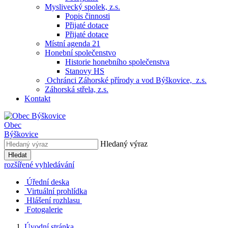
Myslivecký spolek, z.s.
Popis činnosti
Přijaté dotace
Přijaté dotace
Místní agenda 21
Honební společenstvo
Historie honebního společenstva
Stanovy HS
Ochránci Záhorské přírody a vod Býškovice, z.s.
Záhorská střela, z.s.
Kontakt
Obec
Býškovice
Hledaný výraz
Hledat
rozšířené vyhledávání
Úřední deska
Virtuální prohlídka
Hlášení rozhlasu
Fotogalerie
Úvodní stránka