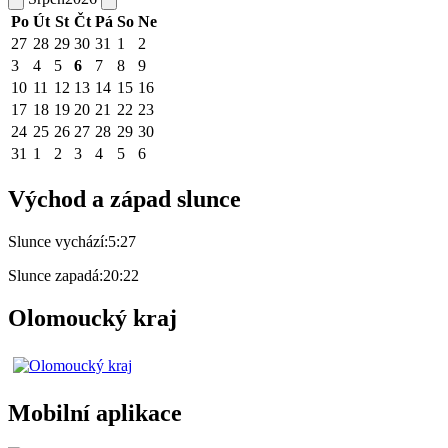
Po
Út
St
Čt
Pá
So
Ne
27
28
29
30
31
1
2
3
4
5
6
7
8
9
10
11
12
13
14
15
16
17
18
19
20
21
22
23
24
25
26
27
28
29
30
31
1
2
3
4
5
6
Východ a západ slunce
Slunce vychází:
5:27
Slunce zapadá:
20:22
Olomoucký kraj
Mobilní aplikace