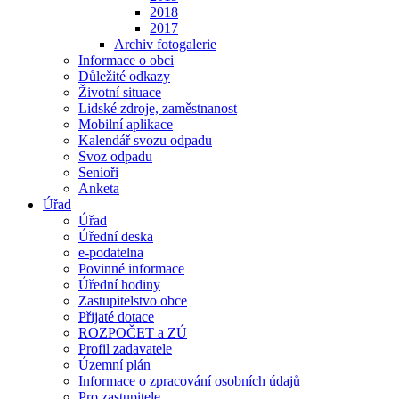
2018
2017
Archiv fotogalerie
Informace o obci
Důležité odkazy
Životní situace
Lidské zdroje, zaměstnanost
Mobilní aplikace
Kalendář svozu odpadu
Svoz odpadu
Senioři
Anketa
Úřad
Úřad
Úřední deska
e-podatelna
Povinné informace
Úřední hodiny
Zastupitelstvo obce
Přijaté dotace
ROZPOČET a ZÚ
Profil zadavatele
Územní plán
Informace o zpracování osobních údajů
Pro zastupitele