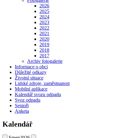
Fotogalerie
2026
2025
2024
2023
2022
2021
2020
2019
2018
2017
Archiv fotogalerie
Informace o obci
Důležité odkazy
Životní situace
Lidské zdroje, zaměstnanost
Mobilní aplikace
Kalendář svozu odpadu
Svoz odpadu
Senioři
Anketa
Kalendář
Srpen
2026