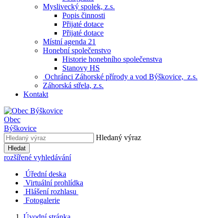
Myslivecký spolek, z.s.
Popis činnosti
Přijaté dotace
Přijaté dotace
Místní agenda 21
Honební společenstvo
Historie honebního společenstva
Stanovy HS
Ochránci Záhorské přírody a vod Býškovice, z.s.
Záhorská střela, z.s.
Kontakt
Obec
Býškovice
Hledaný výraz
Hledat
rozšířené vyhledávání
Úřední deska
Virtuální prohlídka
Hlášení rozhlasu
Fotogalerie
Úvodní stránka