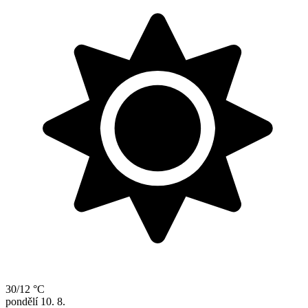
30/12 °C
pondělí
10. 8.