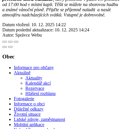
od 17:00 hod v místní kapli. Těšit se můžete na sborovou hudbu
a známé vánoční písně. Přijďte se příjemně naladit a nasát
atmosféru nadcházejících svátků. Vstupné je dobrovolné.
Datum vložení:
10. 12. 2025 14:22
Datum poslední aktualizace:
10. 12. 2025 14:24
Autor:
Správce Webu
Obec
Informace pro občany
Aktuálně
Aktuality
Kalendář akcí
Rezervace
Hlášení rozhlasu
Fotogalerie
Informace o obci
Důležité odkazy
Životní situace
Lidské zdroje, zaměstnanost
Mobilní aplikace