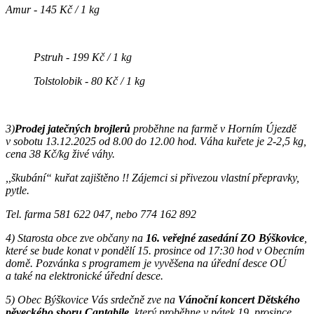
Amur - 145 Kč / 1 kg
Pstruh - 199 Kč / 1 kg
Tolstolobik - 80 Kč / 1 kg
3)
P
rodej jatečných brojlerů
proběhne na farmě v Horním Újezdě
v sobotu 13.12.2025 od 8.00 do 12.00 hod. Váha kuřete je 2-2,5 kg,
cena 38 Kč/kg živé váhy.
,,škubání“ kuřat zajištěno !! Zájemci si přivezou vlastní přepravky,
pytle.
Tel. farma 581 622 047, nebo 774 162 892
4) Starosta obce zve občany na
16. veřejné zasedání ZO Býškovice
,
které se bude konat v pondělí 15. prosince od 17:30 hod v Obecním
domě. Pozvánka s programem je vyvěšena na úřední desce OÚ
a také na elektronické úřední desce.
5) Obec Býškovice Vás srdečně zve na
Vánoční koncert Dětského
pěveckého sboru Cantabile
, který proběhne v pátek 19. prosince