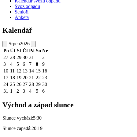
Kalendář svozu odpadu
Svoz odpadu
Senioři
Anketa
Kalendář
Srpen
2026
Po
Út
St
Čt
Pá
So
Ne
27
28
29
30
31
1
2
3
4
5
6
7
8
9
10
11
12
13
14
15
16
17
18
19
20
21
22
23
24
25
26
27
28
29
30
31
1
2
3
4
5
6
Východ a západ slunce
Slunce vychází:
5:30
Slunce zapadá:
20:19