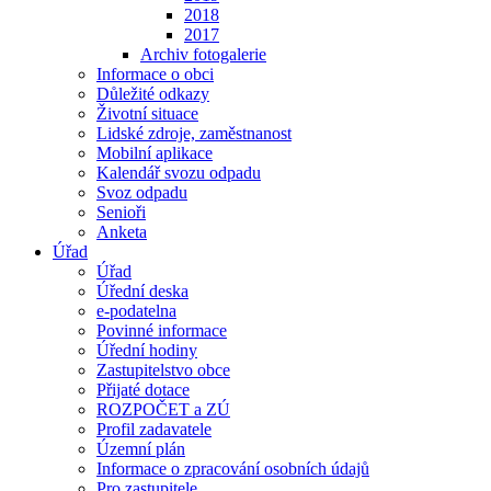
2018
2017
Archiv fotogalerie
Informace o obci
Důležité odkazy
Životní situace
Lidské zdroje, zaměstnanost
Mobilní aplikace
Kalendář svozu odpadu
Svoz odpadu
Senioři
Anketa
Úřad
Úřad
Úřední deska
e-podatelna
Povinné informace
Úřední hodiny
Zastupitelstvo obce
Přijaté dotace
ROZPOČET a ZÚ
Profil zadavatele
Územní plán
Informace o zpracování osobních údajů
Pro zastupitele