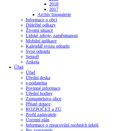
2018
2017
Archiv fotogalerie
Informace o obci
Důležité odkazy
Životní situace
Lidské zdroje, zaměstnanost
Mobilní aplikace
Kalendář svozu odpadu
Svoz odpadu
Senioři
Anketa
Úřad
Úřad
Úřední deska
e-podatelna
Povinné informace
Úřední hodiny
Zastupitelstvo obce
Přijaté dotace
ROZPOČET a ZÚ
Profil zadavatele
Územní plán
Informace o zpracování osobních údajů
Pro zastupitele