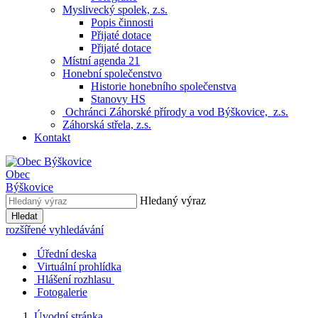
Myslivecký spolek, z.s.
Popis činnosti
Přijaté dotace
Přijaté dotace
Místní agenda 21
Honební společenstvo
Historie honebního společenstva
Stanovy HS
Ochránci Záhorské přírody a vod Býškovice, z.s.
Záhorská střela, z.s.
Kontakt
Obec
Býškovice
Hledaný výraz
Hledat
rozšířené vyhledávání
Úřední deska
Virtuální prohlídka
Hlášení rozhlasu
Fotogalerie
Úvodní stránka