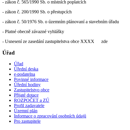
- zákon č. 565/1990 Sb. o místních poplatcích
- zákon č. 200/1990 Sb. o přestupcích
- zákon č. 50/1976 Sb. o územním plánovaní a stavebním úřadu
- Platné obecně závazné vyhlášky
- Usnesení ze zasedání zastupitelstva obce XXXX zde
Úřad
Úřad
Úřední deska
e-podatelna
Povinné informace
Úřední hodiny
Zastupitelstvo obce
Přijaté dotace
ROZPOČET a ZÚ
Profil zadavatele
Územní plán
Informace o zpracování osobních údajů
Pro zastupitele