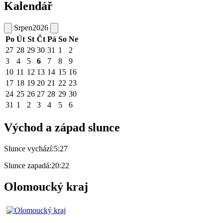
Kalendář
Srpen
2026
Po
Út
St
Čt
Pá
So
Ne
27
28
29
30
31
1
2
3
4
5
6
7
8
9
10
11
12
13
14
15
16
17
18
19
20
21
22
23
24
25
26
27
28
29
30
31
1
2
3
4
5
6
Východ a západ slunce
Slunce vychází:
5:27
Slunce zapadá:
20:22
Olomoucký kraj