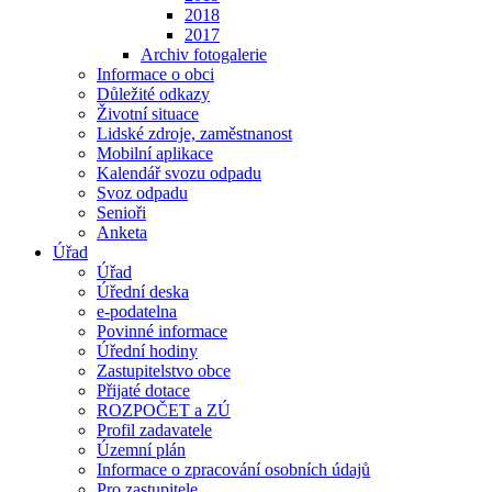
2018
2017
Archiv fotogalerie
Informace o obci
Důležité odkazy
Životní situace
Lidské zdroje, zaměstnanost
Mobilní aplikace
Kalendář svozu odpadu
Svoz odpadu
Senioři
Anketa
Úřad
Úřad
Úřední deska
e-podatelna
Povinné informace
Úřední hodiny
Zastupitelstvo obce
Přijaté dotace
ROZPOČET a ZÚ
Profil zadavatele
Územní plán
Informace o zpracování osobních údajů
Pro zastupitele