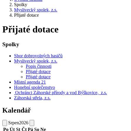
Spolky
Myslivecký spolek, z.s.
Přijaté dotace
Přijaté dotace
Spolky
Sbor dobrovolných hasičů
Myslivecký spolek, z.s.
Popis činnosti
Přijaté dotace
Přijaté dotace
Místní agenda 21
Honební společenstvo
Ochránci Záhorské přírody a vod Býškovice, z.s.
Záhorská střela, z.s.
Kalendář
Srpen
2026
Po
Út
St
Čt
Pá
So
Ne