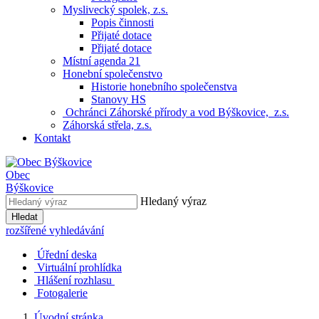
Myslivecký spolek, z.s.
Popis činnosti
Přijaté dotace
Přijaté dotace
Místní agenda 21
Honební společenstvo
Historie honebního společenstva
Stanovy HS
Ochránci Záhorské přírody a vod Býškovice, z.s.
Záhorská střela, z.s.
Kontakt
Obec
Býškovice
Hledaný výraz
Hledat
rozšířené vyhledávání
Úřední deska
Virtuální prohlídka
Hlášení rozhlasu
Fotogalerie
Úvodní stránka