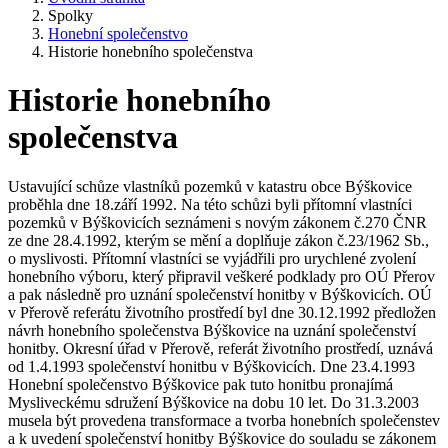
Spolky
Honební společenstvo
Historie honebního společenstva
Historie honebního
společenstva
Ustavující schůze vlastníků pozemků v katastru obce Býškovice
proběhla dne 18.září 1992. Na této schůzi byli přítomní vlastníci
pozemků v Býškovicích seznámeni s novým zákonem č.270 ČNR
ze dne 28.4.1992, kterým se mění a doplňuje zákon č.23/1962 Sb.,
o myslivosti. Přítomní vlastníci se vyjádřili pro urychlené zvolení
honebního výboru, který připravil veškeré podklady pro OÚ Přerov
a pak následně pro uznání společenství honitby v Býškovicích. OÚ
v Přerově referátu životního prostředí byl dne 30.12.1992 předložen
návrh honebního společenstva Býškovice na uznání společenství
honitby. Okresní úřad v Přerově, referát životního prostředí, uznává
od 1.4.1993 společenství honitbu v Býškovicích. Dne 23.4.1993
Honební společenstvo Býškovice pak tuto honitbu pronajímá
Mysliveckému sdružení Býškovice na dobu 10 let. Do 31.3.2003
musela být provedena transformace a tvorba honebních společenstev
a k uvedení společenství honitby Býškovice do souladu se zákonem