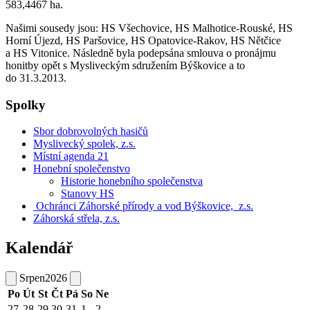
583,4467 ha.
Našimi sousedy jsou: HS Všechovice, HS Malhotice-Rouské, HS
Horní Újezd, HS Paršovice, HS Opatovice-Rakov, HS Nětčice
a HS Vitonice. Následně byla podepsána smlouva o pronájmu
honitby opět s Mysliveckým sdružením Býškovice a to
do 31.3.2013.
Spolky
Sbor dobrovolných hasičů
Myslivecký spolek, z.s.
Místní agenda 21
Honební společenstvo
Historie honebního společenstva
Stanovy HS
Ochránci Záhorské přírody a vod Býškovice, z.s.
Záhorská střela, z.s.
Kalendář
Srpen
2026
Po
Út
St
Čt
Pá
So
Ne
27
28
29
30
31
1
2