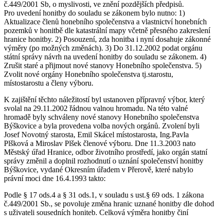
č.449/2001 Sb, o myslivosti, ve znění pozdějších předpisů.
Pro uvedení honitby do souladu se zákonem bylo nutno: 1)
Aktualizace členů honebního společenstva a vlastnictví honebních
pozemků v honitbě dle katastrální mapy včetně přesného zakreslení
hranice honitby. 2) Posouzení, zda honitba i nyní dosahuje zákonné
výměry (po možných změnách). 3) Do 31.12.2002 podat orgánu
státní správy návrh na uvedení honitby do souladu se zákonem. 4)
Zrušit staré a přijmout nové stanovy Honebního společenstva. 5)
Zvolit nové orgány Honebního společenstva tj.starostu,
místostarostu a členy výboru.
K zajištění těchto náležitostí byl ustanoven přípravný výbor, který
svolal na 29.11.2002 řádnou valnou hromadu. Na této valné
hromadě byly schváleny nové stanovy Honebního společenstva
Býškovice a byla provedena volba nových orgánů. Zvolení byli
Josef Novotný starosta, Emil Skácel místostarosta, Ing.Pavla
Plšková a Miroslav Plšek členové výboru. Dne 11.3.2003 nato
Městský úřad Hranice, odbor životního prostředí, jako orgán statní
správy změnil a doplnil rozhodnutí o uznání společenství honitby
Býškovice, vydané Okresním úřadem v Přerově, které nabylo
právní moci dne 16.4.1993 takto:
Podle § 17 ods.4 a § 31 ods.1, v souladu s ust.§ 69 ods. 1 zákona
č.449/2001 Sb., se povoluje změna hranic uznané honitby dle dohod
s uživateli sousedních honiteb. Celková výměra honitby činí