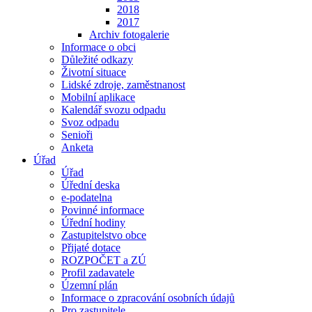
2018
2017
Archiv fotogalerie
Informace o obci
Důležité odkazy
Životní situace
Lidské zdroje, zaměstnanost
Mobilní aplikace
Kalendář svozu odpadu
Svoz odpadu
Senioři
Anketa
Úřad
Úřad
Úřední deska
e-podatelna
Povinné informace
Úřední hodiny
Zastupitelstvo obce
Přijaté dotace
ROZPOČET a ZÚ
Profil zadavatele
Územní plán
Informace o zpracování osobních údajů
Pro zastupitele