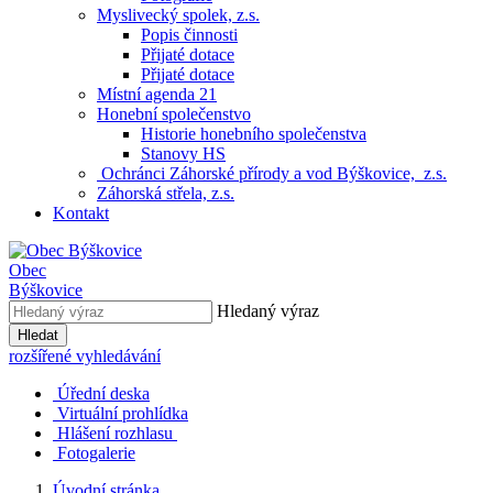
Myslivecký spolek, z.s.
Popis činnosti
Přijaté dotace
Přijaté dotace
Místní agenda 21
Honební společenstvo
Historie honebního společenstva
Stanovy HS
Ochránci Záhorské přírody a vod Býškovice, z.s.
Záhorská střela, z.s.
Kontakt
Obec
Býškovice
Hledaný výraz
Hledat
rozšířené vyhledávání
Úřední deska
Virtuální prohlídka
Hlášení rozhlasu
Fotogalerie
Úvodní stránka