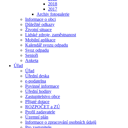
2018
2017
Archiv fotogalerie
Informace o obci
Důležité odkazy
Životní situace
Lidské zdroje, zaměstnanost
Mobilní aplikace
Kalendář svozu odpadu
Svoz odpadu
Senioři
Anketa
Úřad
Úřad
Úřední deska
e-podatelna
Povinné informace
Úřední hodiny
Zastupitelstvo obce
Přijaté dotace
ROZPOČET a ZÚ
Profil zadavatele
Územní plán
Informace o zpracování osobních údajů
Pro zastupitele