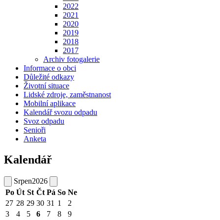
2022
2021
2020
2019
2018
2017
Archiv fotogalerie
Informace o obci
Důležité odkazy
Životní situace
Lidské zdroje, zaměstnanost
Mobilní aplikace
Kalendář svozu odpadu
Svoz odpadu
Senioři
Anketa
Kalendář
Srpen
2026
Po
Út
St
Čt
Pá
So
Ne
27
28
29
30
31
1
2
3
4
5
6
7
8
9