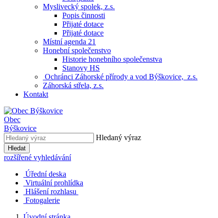
Myslivecký spolek, z.s.
Popis činnosti
Přijaté dotace
Přijaté dotace
Místní agenda 21
Honební společenstvo
Historie honebního společenstva
Stanovy HS
Ochránci Záhorské přírody a vod Býškovice, z.s.
Záhorská střela, z.s.
Kontakt
Obec
Býškovice
Hledaný výraz
Hledat
rozšířené vyhledávání
Úřední deska
Virtuální prohlídka
Hlášení rozhlasu
Fotogalerie
Úvodní stránka