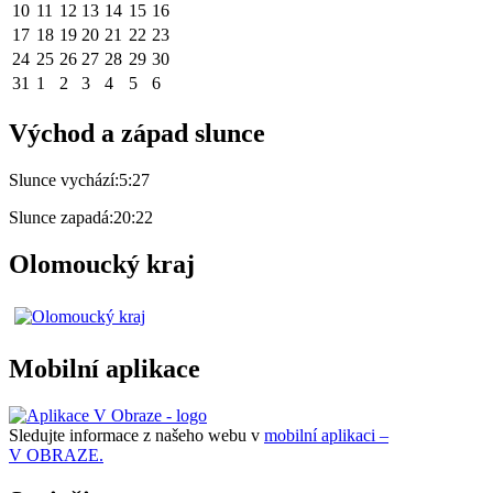
10
11
12
13
14
15
16
17
18
19
20
21
22
23
24
25
26
27
28
29
30
31
1
2
3
4
5
6
Východ a západ slunce
Slunce vychází:
5:27
Slunce zapadá:
20:22
Olomoucký kraj
Mobilní aplikace
Sledujte informace z našeho webu v
mobilní aplikaci –
V OBRAZE.