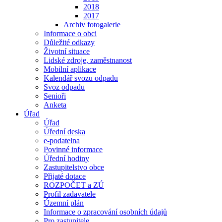
2018
2017
Archiv fotogalerie
Informace o obci
Důležité odkazy
Životní situace
Lidské zdroje, zaměstnanost
Mobilní aplikace
Kalendář svozu odpadu
Svoz odpadu
Senioři
Anketa
Úřad
Úřad
Úřední deska
e-podatelna
Povinné informace
Úřední hodiny
Zastupitelstvo obce
Přijaté dotace
ROZPOČET a ZÚ
Profil zadavatele
Územní plán
Informace o zpracování osobních údajů
Pro zastupitele