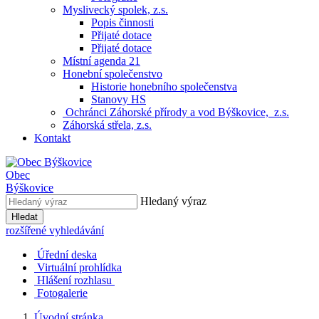
Myslivecký spolek, z.s.
Popis činnosti
Přijaté dotace
Přijaté dotace
Místní agenda 21
Honební společenstvo
Historie honebního společenstva
Stanovy HS
Ochránci Záhorské přírody a vod Býškovice, z.s.
Záhorská střela, z.s.
Kontakt
Obec
Býškovice
Hledaný výraz
Hledat
rozšířené vyhledávání
Úřední deska
Virtuální prohlídka
Hlášení rozhlasu
Fotogalerie
Úvodní stránka