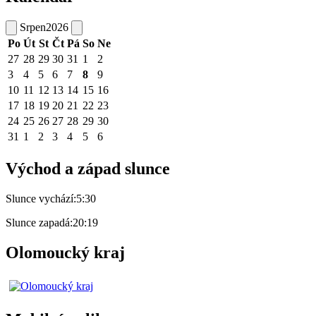
Srpen
2026
Po
Út
St
Čt
Pá
So
Ne
27
28
29
30
31
1
2
3
4
5
6
7
8
9
10
11
12
13
14
15
16
17
18
19
20
21
22
23
24
25
26
27
28
29
30
31
1
2
3
4
5
6
Východ a západ slunce
Slunce vychází:
5:30
Slunce zapadá:
20:19
Olomoucký kraj