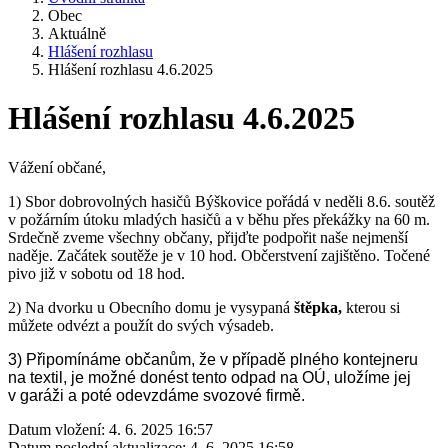
Obec
Aktuálně
Hlášení rozhlasu
Hlášení rozhlasu 4.6.2025
Hlášení rozhlasu 4.6.2025
Vážení občané,
1) Sbor dobrovolných hasičů Býškovice pořádá v neděli 8.6. soutěž
v požárním útoku mladých hasičů a v běhu přes překážky na 60 m.
Srdečně zveme všechny občany, přijďte podpořit naše nejmenší
naděje. Začátek soutěže je v 10 hod. Občerstvení zajištěno. Točené
pivo již v sobotu od 18 hod.
2)
Na dvorku u Obecního domu je vysypaná
štěpka,
kterou si
můžete odvézt a použít do svých výsadeb.
3) Připomínáme občanům, že v případě plného kontejneru
na textil, je možné donést tento odpad na OÚ, uložíme jej
v garáži a poté odevzdáme svozové firmě.
Datum vložení:
4. 6. 2025 16:57
Datum poslední aktualizace:
4. 6. 2025 16:58