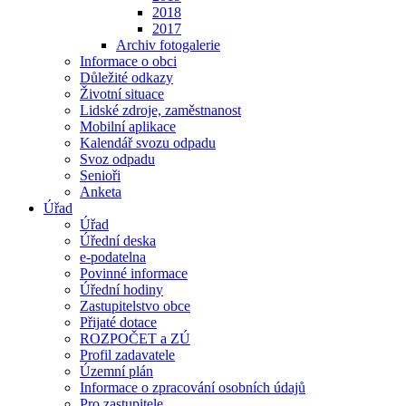
2018
2017
Archiv fotogalerie
Informace o obci
Důležité odkazy
Životní situace
Lidské zdroje, zaměstnanost
Mobilní aplikace
Kalendář svozu odpadu
Svoz odpadu
Senioři
Anketa
Úřad
Úřad
Úřední deska
e-podatelna
Povinné informace
Úřední hodiny
Zastupitelstvo obce
Přijaté dotace
ROZPOČET a ZÚ
Profil zadavatele
Územní plán
Informace o zpracování osobních údajů
Pro zastupitele