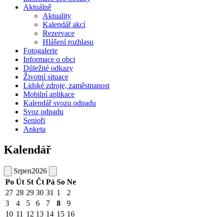
Aktuálně
Aktuality
Kalendář akcí
Rezervace
Hlášení rozhlasu
Fotogalerie
Informace o obci
Důležité odkazy
Životní situace
Lidské zdroje, zaměstnanost
Mobilní aplikace
Kalendář svozu odpadu
Svoz odpadu
Senioři
Anketa
Kalendář
Srpen
2026
Po
Út
St
Čt
Pá
So
Ne
27
28
29
30
31
1
2
3
4
5
6
7
8
9
10
11
12
13
14
15
16