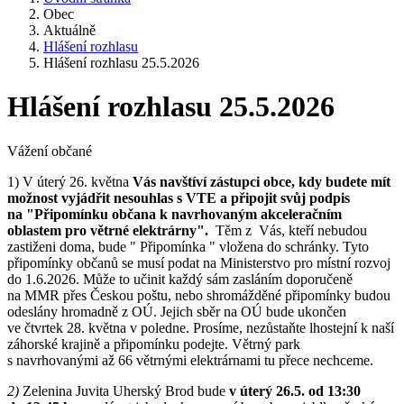
Obec
Aktuálně
Hlášení rozhlasu
Hlášení rozhlasu 25.5.2026
Hlášení rozhlasu 25.5.2026
Vážení občané
1) V úterý 26. května
Vás navštíví zástupci obce, kdy budete mít
možnost vyjádřit nesouhlas s VTE a připojit svůj podpis
na "Připomínku občana k navrhovaným akceleračním
oblastem pro větrné elektrárny".
Těm z Vás, kteří nebudou
zastiženi doma, bude " Připomínka " vložena do schránky. Tyto
připomínky občanů se musí podat na Ministerstvo pro místní rozvoj
do 1.6.2026. Může to učinit každý sám zasláním doporučeně
na MMR přes Českou poštu, nebo shromážděné připomínky budou
odeslány hromadně z OÚ. Jejich sběr na OÚ bude ukončen
ve čtvrtek 28. května v poledne. Prosíme, nezůstaňte lhostejní k naší
záhorské krajině a připomínku podejte. Větrný park
s navrhovanými až 66 větrnými elektrárnami tu přece nechceme.
2)
Zelenina Juvita Uherský Brod bude
v úterý 26.5. od 13:30