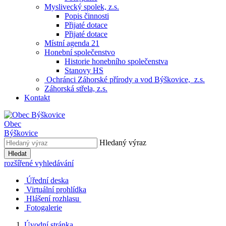
Myslivecký spolek, z.s.
Popis činnosti
Přijaté dotace
Přijaté dotace
Místní agenda 21
Honební společenstvo
Historie honebního společenstva
Stanovy HS
Ochránci Záhorské přírody a vod Býškovice, z.s.
Záhorská střela, z.s.
Kontakt
Obec
Býškovice
Hledaný výraz
Hledat
rozšířené vyhledávání
Úřední deska
Virtuální prohlídka
Hlášení rozhlasu
Fotogalerie
Úvodní stránka