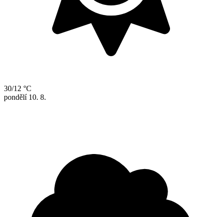
30/12 °C
pondělí
10. 8.