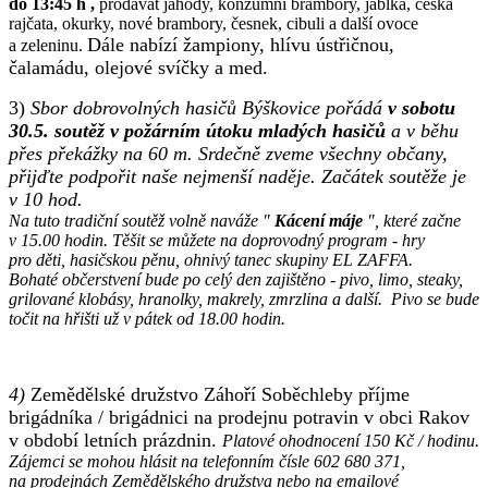
do 13:45 h ,
prodávat jahody, konzumní brambory, jablka, česká
rajčata, okurky, nové brambory, česnek, cibuli a další ovoce
Dále nabízí žampiony, hlívu ústřičnou,
a zeleninu.
čalamádu, olejové svíčky a med.
3)
Sbor dobrovolných hasičů Býškovice pořádá
v sobotu
30.5. soutěž v požárním útoku mladých hasičů
a v běhu
přes překážky na 60 m. Srdečně zveme všechny občany,
přijďte podpořit naše nejmenší naděje. Začátek soutěže je
v 10 hod.
Na tuto tradiční soutěž volně naváže "
Kácení máje
", které začne
v 15.00 hodin. Těšit se můžete na doprovodný program - hry
pro děti, hasičskou pěnu, ohnivý tanec skupiny EL ZAFFA.
Bohaté občerstvení bude po celý den zajištěno - pivo, limo, steaky,
grilované klobásy, hranolky, makrely, zmrzlina a další. Pivo se bude
točit na hřišti už v pátek od 18.00 hodin.
4)
Zemědělské družstvo Záhoří Soběchleby příjme
brigádníka / brigádnici na prodejnu potravin v obci Rakov
v období letních prázdnin.
Platové ohodnocení 150 Kč / hodinu.
Zájemci se mohou hlásit na telefonním čísle 602 680 371,
na prodejnách Zemědělského družstva nebo na emailové